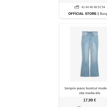
42 44 46 48 52 54
OFFICIAL
STORE
Bonp
bonprix jeans bootcut model
vita media-blu
17,99 €