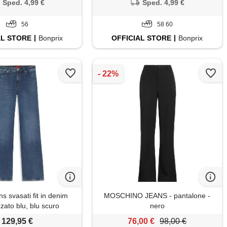
Sped. 4,99 €
Sped. 4,99 €
56
58 60
AL
STORE
Bonprix
OFFICIAL
STORE
Bonprix
 svasati fit in denim
MOSCHINO JEANS - pantalone -
zzato blu, blu scuro
nero
129,95 €
76,00 €
98,00 €