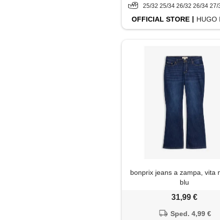
25/32 25/34 26/32 26/34 27/32 27/34 28/32 28/34 29/32 29/34 30/32 30/34 31/32 3
OFFICIAL
STORE
HUGO 
bonprix jeans a zampa, vita 
blu
31,99 €
Sped. 4,99 €