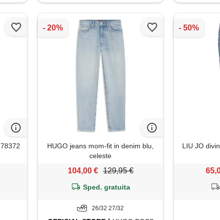
0 78372
HUGO jeans mom-fit in denim blu,
LIU JO divi
celeste
104,00 €
129,95 €
65,
Sped. gratuita
26/32 27/32