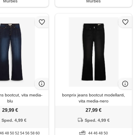
Murbes
Murbes
ns bootcut, vita media-
bonprix jeans bootcut modellanti,
blu
vita media-nero
29,99 €
27,99 €
Sped. 4,99 €
Sped. 4,99 €
46 48 50 52 54 56 58 60
44 46 48 50