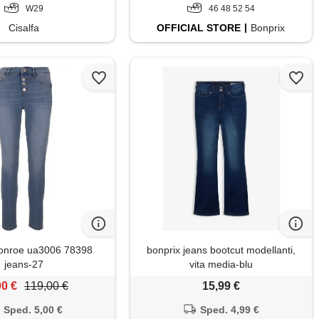
W29
46 48 52 54
Cisalfa
OFFICIAL
STORE
Bonprix
onroe ua3006 78398
bonprix jeans bootcut modellanti,
jeans-27
vita media-blu
00 €
119,00 €
15,99 €
Sped. 5,00 €
Sped. 4,99 €