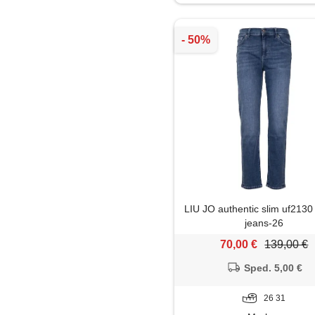
Felpa
Giacca
Giaccone
Gilet
Giubbotto
Gonna
LIU JO authentic slim uf213
Impermeabile
jeans-26
70,00 €
139,00 €
Jeans
Sped. 5,00 €
Leggings
26 31
Maglia