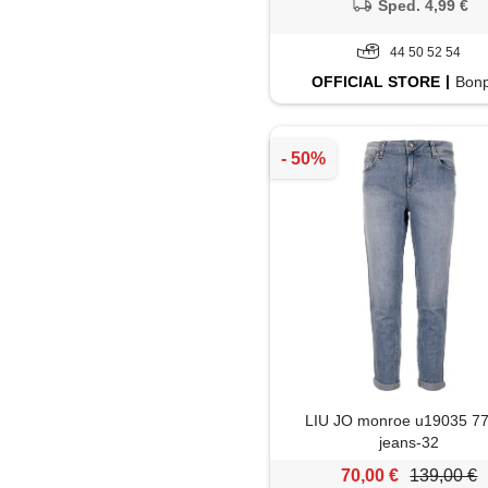
Sped. 4,99 €
44 50 52 54
OFFICIAL
STORE
Bonp
LIU JO monroe u19035 7
jeans-32
70,00 €
139,00 €