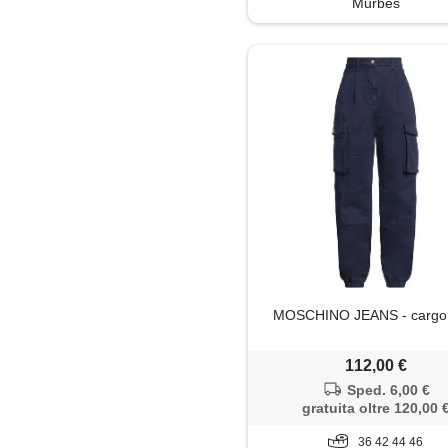
Murbes
Maglietta
Maglione
Mantella
Minigonna
Pantaloni
Pantaloni capri
Parka
MOSCHINO JEANS - cargo 
Piumino
112,00 €
Sped. 6,00 €
Polo
gratuita oltre 120,00 
36 42 44 46
Salopette