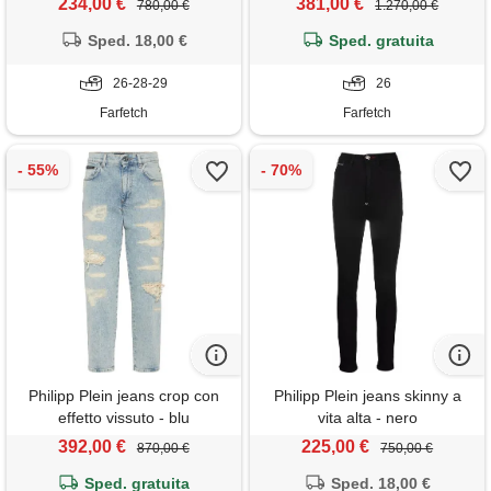
234,00 €
381,00 €
780,00 €
1.270,00 €
Sped. 18,00 €
Sped. gratuita
26-28-29
26
Farfetch
Farfetch
Philipp Plein jeans crop con
Philipp Plein jeans skinny a
effetto vissuto - blu
vita alta - nero
392,00 €
225,00 €
870,00 €
750,00 €
Sped. gratuita
Sped. 18,00 €