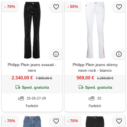
Philipp Plein jeans svasati -
Philipp Plein jeans skinny
nero
neon rock - bianco
2.340,00 €
569,00 €
7.800,00 €
1.259,00 €
Sped. gratuita
Sped. gratuita
25-26-27-29
25
Farfetch
Farfetch