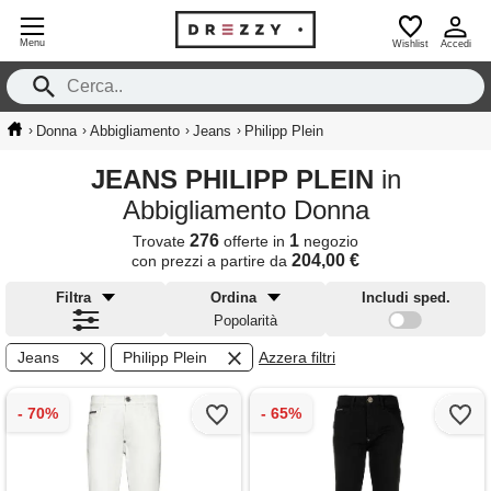
Menu
Wishlist
Accedi
›
›
›
›
Donna
Abbigliamento
Jeans
Philipp Plein
JEANS PHILIPP PLEIN
in
Abbigliamento Donna
276
1
Trovate
offerte in
negozio
204,00 €
con prezzi a partire da
Filtra
Ordina
Includi sped.
Popolarità
Jeans
Philipp Plein
Azzera filtri