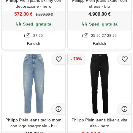
Philipp Plein jeans skinny con
Philipp Plein jeans skater con
decorazione - nero
strass - blu
572,00 €
4.900,00 €
1.270,00 €
Sped. gratuita
Sped. gratuita
27-29
25-26-27-28-29
Farfetch
Farfetch
Philipp Plein jeans taglio mom
Philipp Plein jeans biker a vita
con logo esagonale - blu
alta - nero