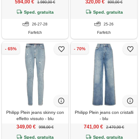
594,00 €
320,00 €
1.980,00 €
800,00 €
Sped. gratuita
Sped. gratuita
26-27-28
25-26
Farfetch
Farfetch
Philipp Plein jeans skinny con
Philipp Plein jeans con cristalli
effetto vissuto - blu
- blu
349,00 €
741,00 €
998,00 €
2.470,00 €
Sped. gratuita
Sped. gratuita