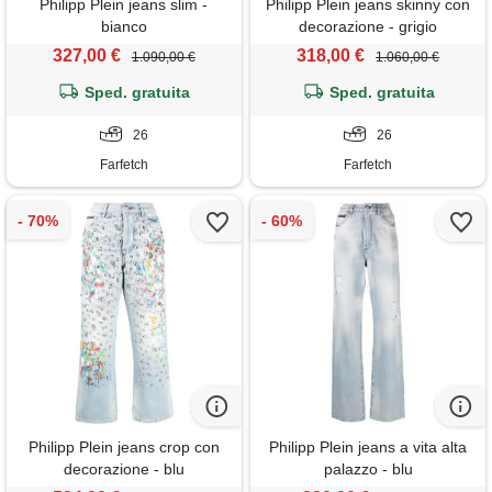
Philipp Plein jeans slim -
Philipp Plein jeans skinny con
bianco
decorazione - grigio
327,00 €
318,00 €
1.090,00 €
1.060,00 €
Sped. gratuita
Sped. gratuita
26
26
Farfetch
Farfetch
Philipp Plein jeans crop con
Philipp Plein jeans a vita alta
decorazione - blu
palazzo - blu