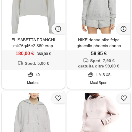
ELISABETTA FRANCHI
NIKE donna nike felpa
mk76q46e2 360 crop
girocollo phoenix donna
sweatshirt-40
180,00 €
59,95 €
360,00 €
Sped. 7,90 €
Sped. 5,00 €
gratuita oltre 99,00 €
40
L M S XS
Murbes
Maxi Sport