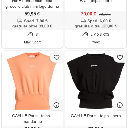
NIKE donna nike felpa
EA7 - felpa - nero
girocollo club mini logo donna
59,95 €
70,00 €
72,00 €
Sped. 7,90 €
Sped. 6,00 €
gratuita oltre 99,00 €
gratuita oltre 120,00 €
S
L M XS XXS
Maxi Sport
Yoox
GAëLLE Paris - felpa -
GAëLLE Paris - felpa - nero
mandarino