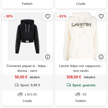
Farfetch
Cisalfa
Converse piquet w - felpa -
Lanvin felpa con cappuccio -
donna - nero
toni neutri
56,00 €
308,00 €
80,00 €
790,00 €
Sped. 9,90 €
Sped. gratuita
L M S XS
XS
Cisalfa
Farfetch