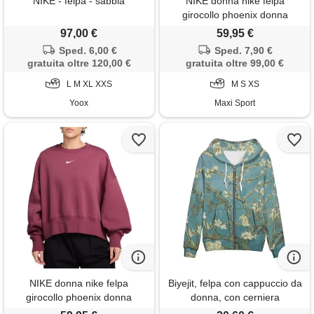
NIKE - felpa - sabbia
NIKE donna nike felpa
girocollo phoenix donna
97,00 €
59,95 €
Sped. 6,00 €
Sped. 7,90 €
gratuita oltre 120,00 €
gratuita oltre 99,00 €
L M XL XXS
M S XS
Yoox
Maxi Sport
NIKE donna nike felpa
Biyejit, felpa con cappuccio da
girocollo phoenix donna
donna, con cerniera
completa, a maniche lunghe,