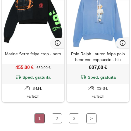
Marine Serre felpa crop - nero
Polo Ralph Lauren felpa polo
bear con cappuccio - blu
455,00 €
607,00 €
650,00 €
Sped. gratuita
Sped. gratuita
S-M-L
XS-S-L
Farfetch
Farfetch
1
2
3
>