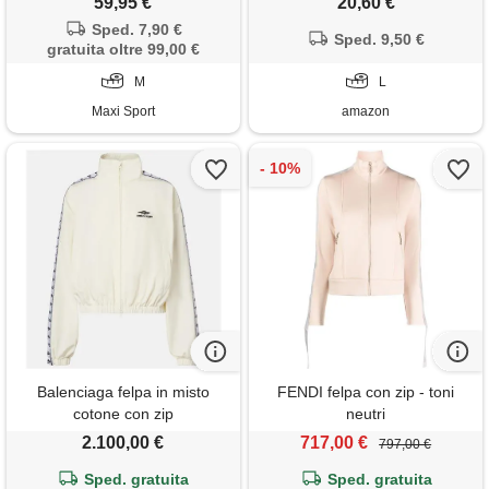
59,95 €
20,60 €
con tasche, per sport, viaggi,
Sped. 7,90 €
attività all'aperto, xs-5xl, fiori
Sped. 9,50 €
gratuita oltre 99,00 €
di mandorla, l
M
L
Maxi Sport
amazon
Balenciaga felpa in misto
FENDI felpa con zip - toni
cotone con zip
neutri
2.100,00 €
717,00 €
797,00 €
Sped. gratuita
Sped. gratuita