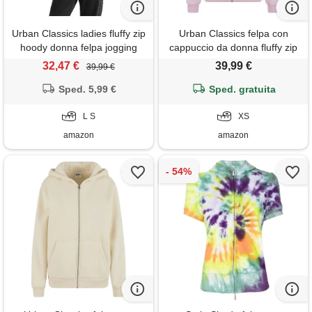
Urban Classics ladies fluffy zip
Urban Classics felpa con
hoody donna felpa jogging
cappuccio da donna fluffy zip
nero s 70% cotone, 30%
hoody, morbida felpa con
32,47 €
39,99 €
39,99 €
poliestere regular
cappuccio con cerniera per
Sped. 5,99 €
donna, rosa morbido, xs
Sped. gratuita
L S
XS
amazon
amazon