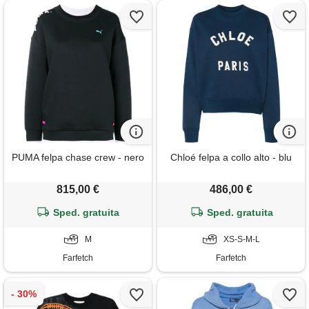
PUMA felpa chase crew - nero
Chloé felpa a collo alto - blu
815,00 €
486,00 €
Sped. gratuita
Sped. gratuita
M
XS-S-M-L
Farfetch
Farfetch