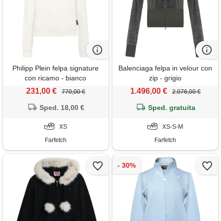
Philipp Plein felpa signature
Balenciaga felpa in velour con
con ricamo - bianco
zip - grigio
231,00 €
1.496,00 €
770,00 €
2.076,00 €
Sped. 18,00 €
Sped. gratuita
XS
XS-S-M
Farfetch
Farfetch