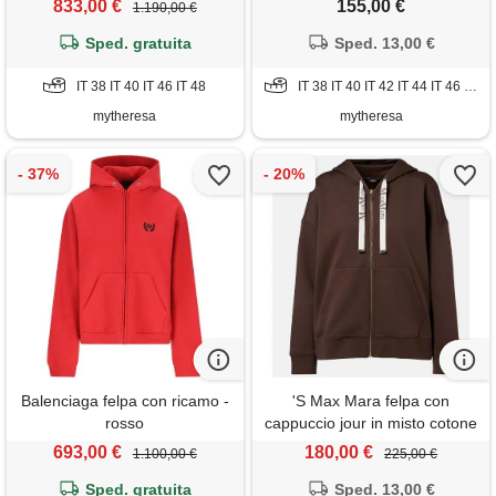
833,00 €
155,00 €
1.190,00 €
Sped. gratuita
Sped. 13,00 €
IT 38 IT 40 IT 46 IT 48
IT 38 IT 40 IT 42 IT 44 IT 46 IT 48
mytheresa
mytheresa
Balenciaga felpa con ricamo -
'S Max Mara felpa con
rosso
cappuccio jour in misto cotone
693,00 €
180,00 €
1.100,00 €
225,00 €
Sped. gratuita
Sped. 13,00 €