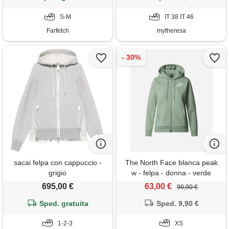
S-M
IT 38 IT 46
Farfetch
mytheresa
sacai felpa con cappuccio -
The North Face blanca peak
grigio
w - felpa - donna - verde
695,00 €
63,00 €
90,00 €
Sped. gratuita
Sped. 9,90 €
1-2-3
XS