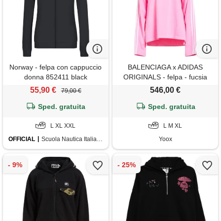
Norway - felpa con cappuccio
BALENCIAGA x ADIDAS
donna 852411 black
ORIGINALS - felpa - fucsia
55,90 €
546,00 €
79,00 €
Sped. gratuita
Sped. gratuita
L XL XXL
L M XL
OFFICIAL
Scuola Nautica Italiana
Yoox