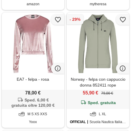
amazon
mytheresa
EA7 - felpa - rosa
Norway - felpa con cappuccio
donna 852411 rope
78,00 €
55,90 €
79,00 €
Sped. 6,00 €
Sped. gratuita
gratuita oltre 120,00 €
M S XS XXS
L XL
Yoox
OFFICIAL
Scuola Nautica Italiana