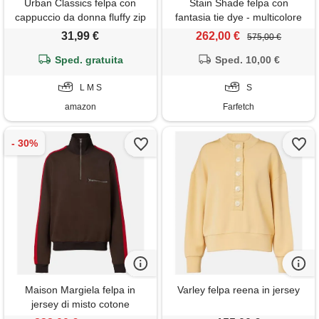
Urban Classics felpa con
Stain Shade felpa con
cappuccio da donna fluffy zip
fantasia tie dye - multicolore
hoody, morbida felpa con
31,99 €
262,00 €
575,00 €
cappuccio con cerniera per
donna, sabbia, s
Sped. gratuita
Sped. 10,00 €
L M S
S
amazon
Farfetch
Maison Margiela felpa in
Varley felpa reena in jersey
jersey di misto cotone