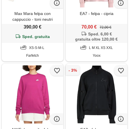
Max Mara felpa con
EA7 - felpa - cipria
cappuccio - toni neutri
390,00 €
70,00 €
72,00 €
Sped. 6,00 €
Sped. gratuita
gratuita oltre 120,00 €
XS-S-M-L
L M XL XS XXL
Farfetch
Yoox