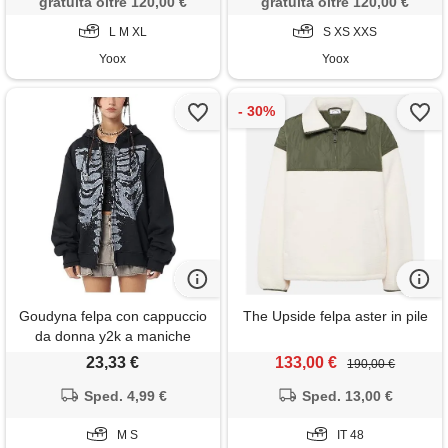
gratuita oltre 120,00 €
gratuita oltre 120,00 €
L M XL
S XS XXS
Yoox
Yoox
Goudyna felpa con cappuccio
The Upside felpa aster in pile
da donna y2k a maniche
lunghe con cerniera grunge
23,33 €
133,00 €
190,00 €
harajuku punk grunge con
cappuccio cappotto
Sped. 4,99 €
Sped. 13,00 €
streetwear, nero , m
M S
IT 48