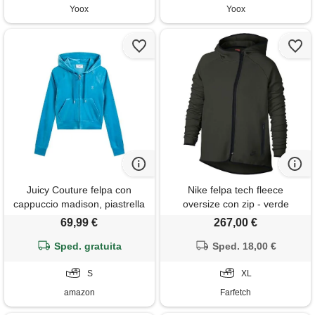
Yoox
Yoox
Juicy Couture felpa con
Nike felpa tech fleece
cappuccio madison, piastrella
oversize con zip - verde
turca, s
69,99 €
267,00 €
Sped. gratuita
Sped. 18,00 €
S
XL
amazon
Farfetch