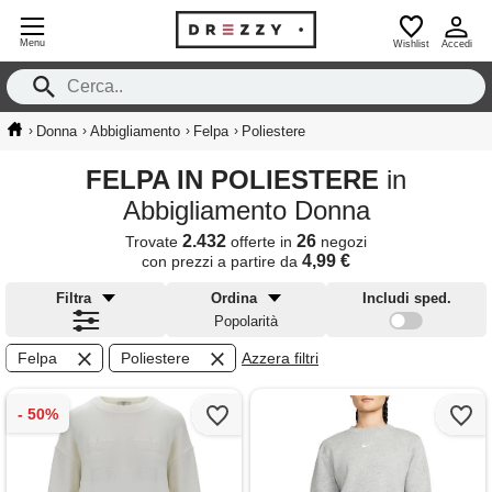
Menu
Wishlist
Accedi
›
›
›
›
Donna
Abbigliamento
Felpa
Poliestere
FELPA IN POLIESTERE
in
Abbigliamento Donna
2.432
26
Trovate
offerte in
negozi
4,99 €
con prezzi a partire da
Filtra
Ordina
Includi sped.
Popolarità
Felpa
Poliestere
Azzera filtri