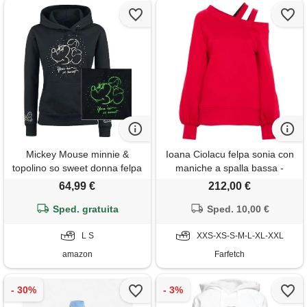
Mickey Mouse minnie &
Ioana Ciolacu felpa sonia con
topolino so sweet donna felpa
maniche a spalla bassa -
con cappuccio nero 65%
rosso
64,99 €
212,00 €
cotone, 35% poliestere
Sped. gratuita
regular
Sped. 10,00 €
L S
XXS-XS-S-M-L-XL-XXL
amazon
Farfetch