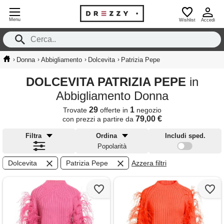
Menu
Wishlist
Accedi
›
›
›
›
Donna
Abbigliamento
Dolcevita
Patrizia Pepe
DOLCEVITA PATRIZIA PEPE
in
Abbigliamento Donna
29
1
Trovate
offerte in
negozio
79,00 €
con prezzi a partire da
Filtra
Ordina
Includi sped.
Popolarità
Dolcevita
Patrizia Pepe
Azzera filtri