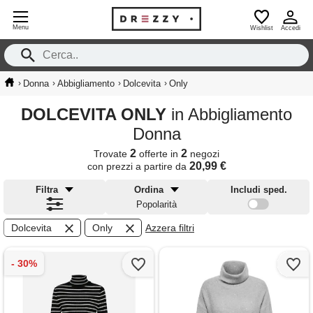
Menu
Wishlist
Accedi
›
›
›
›
Donna
Abbigliamento
Dolcevita
Only
DOLCEVITA ONLY
in Abbigliamento
Donna
2
2
Trovate
offerte in
negozi
20,99 €
con prezzi a partire da
Filtra
Ordina
Includi sped.
Popolarità
Dolcevita
Only
Azzera filtri