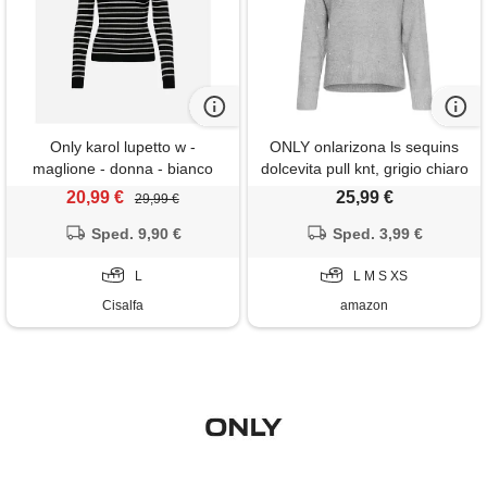
Only karol lupetto w -
ONLY onlarizona ls sequins
maglione - donna - bianco
dolcevita pull knt, grigio chiaro
mix, xs, mix grigio chiaro. , xs
20,99 €
25,99 €
29,99 €
Sped. 9,90 €
Sped. 3,99 €
L
L M S XS
Cisalfa
amazon