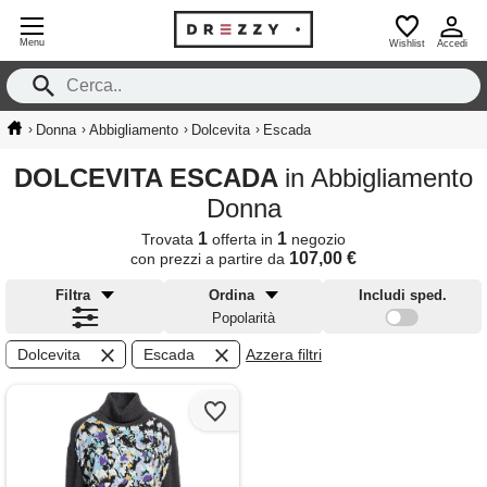
Menu
Wishlist
Accedi
›
›
›
›
Donna
Abbigliamento
Dolcevita
Escada
DOLCEVITA ESCADA
in Abbigliamento
Donna
1
1
Trovata
offerta in
negozio
107,00 €
con prezzi a partire da
Filtra
Ordina
Includi sped.
Popolarità
Dolcevita
Escada
Azzera filtri