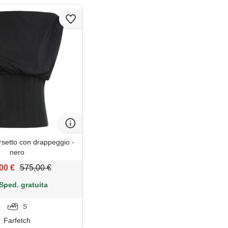
etto con drappeggio -
nero
00 €
575,00 €
Sped. gratuita
S
Farfetch