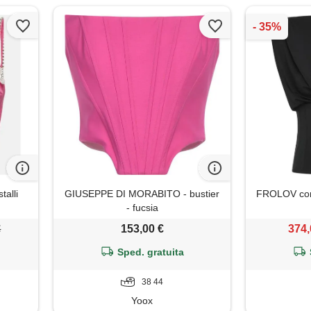
talli
GIUSEPPE DI MORABITO - bustier
FROLOV cors
- fucsia
€
153,00 €
374,
Sped. gratuita
38 44
Yoox