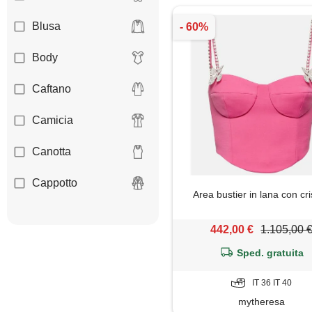
Blusa
Body
Caftano
Camicia
Canotta
Cappotto
Area bustier in lana con cris
Cardigan
442,00 €
1.105,00 
Corsetto
Sped. gratuita
Dolcevita
IT 36 IT 40
mytheresa
Felpa