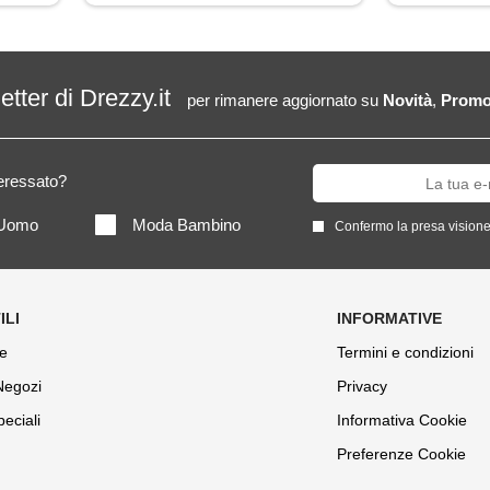
letter di Drezzy.it
per rimanere aggiornato su
Novità
,
Promo
teressato?
Uomo
Moda Bambino
Confermo la presa visione
e
Termini e condizioni
 Negozi
Privacy
peciali
Informativa Cookie
Preferenze Cookie