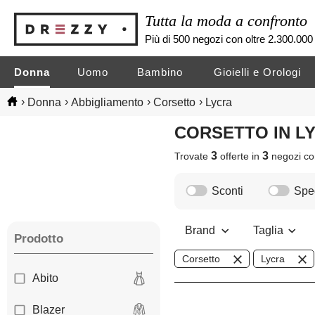
Tutta la moda a confronto
Più di 500 negozi con oltre 2.300.000 
Donna
Uomo
Bambino
Gioielli e Orologi
›
›
›
›
Donna
Abbigliamento
Corsetto
Lycra
CORSETTO IN 
3
3
Trovate
offerte in
negozi
co
Sconti
Sped
Brand
Taglia
Prodotto
Corsetto
Lycra
Abito
Blazer