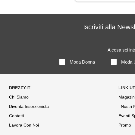
Giacca
Gilet
Iscriviti alla News
Giubbotto
A cosa sei in
Gonna
Moda Donna
Moda 
Jeans
Leggings
Maglia
Chi Siamo
Magazin
Diventa Inserzionista
I Nostri
Maglietta
Contatti
Eventi S
Maglione
Lavora Con Noi
Promo
Mantella