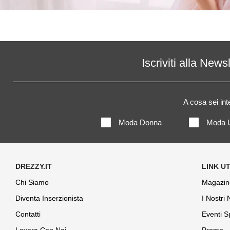
Iscriviti alla News
A cosa sei in
Moda Donna
Moda 
Chi Siamo
Magazin
Diventa Inserzionista
I Nostri
Contatti
Eventi S
Lavora Con Noi
Promo