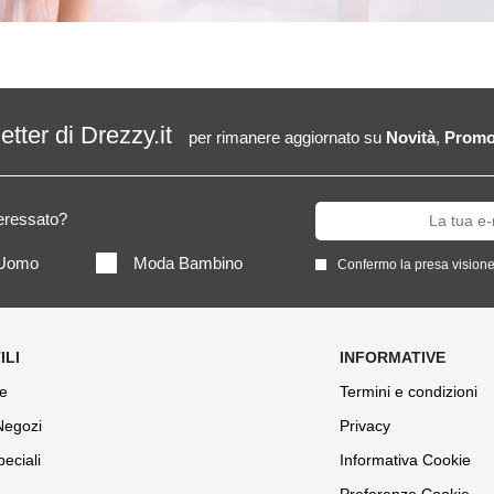
letter di Drezzy.it
per rimanere aggiornato su
Novità
,
Promo
teressato?
Uomo
Moda Bambino
Confermo la presa visione
e
Termini e condizioni
 Negozi
Privacy
peciali
Informativa Cookie
Preferenze Cookie