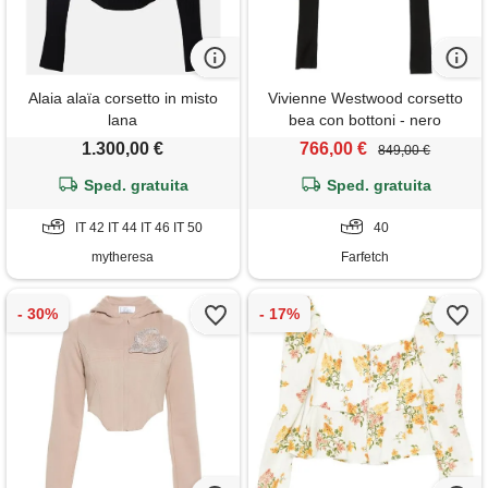
Alaia alaïa corsetto in misto
Vivienne Westwood corsetto
lana
bea con bottoni - nero
1.300,00 €
766,00 €
849,00 €
Sped. gratuita
Sped. gratuita
IT 42 IT 44 IT 46 IT 50
40
mytheresa
Farfetch