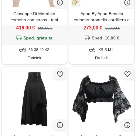
Giuseppe Di Morabito
Agua By Agua Bendita
corsetto con strass - toni
corsetto bromelia cordillera a
neutri
fiori - bianco
416,00 €
273,00 €
595,00 €
330,00 €
Sped. gratuita
Sped. 10,00 €
36-38-40-42
XS-S-M-L
Farfetch
Farfetch