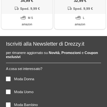
34,99 €
32,99 €
vita vestito di due parti
vita vestito di due parti
Sped. 9,99 €
Sped. 9,99 €
M S
L
amazon
amazon
Iscriviti alla Newsletter di Drezzy.it
per rimanere aggiornato su
Novità
,
Promozioni
e
Coupon
esclusivi
A cosa sei interessato?
Moda Donna
Moda Uomo
Moda Bambino