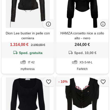
Dion Lee bustier in pelle con
HAMZA corsetto nice a collo
cerniera
alto - nero
1.314,00 €
244,00 €
2.190,00 €
Sped. gratuita
Sped. 10,00 €
IT 42
XS-S-M-L
mytheresa
Farfetch