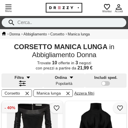
Menu
Wishlist
Accedi
›
›
›
›
Donna
Abbigliamento
Corsetto
Manica lunga
CORSETTO MANICA LUNGA
in
Abbigliamento Donna
10
3
Trovate
offerte in
negozi
21,99 €
con prezzi a partire da
Filtra
Ordina
Includi sped.
Popolarità
Corsetto
Manica lunga
Azzera filtri