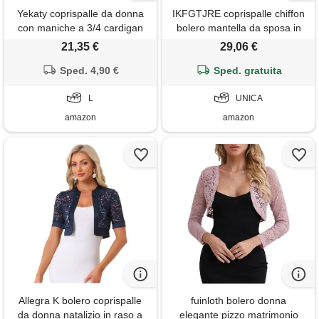
Yekaty coprispalle da donna
IKFGTJRE coprispalle chiffon
con maniche a 3/4 cardigan
bolero mantella da sposa in
corto leggero estivo
chiffon donna, bolero,
21,35 €
29,06 €
trasparente bolero coprispalle
sera(beige)
per abiti, nero, large
Sped. 4,90 €
Sped. gratuita
L
UNICA
amazon
amazon
Allegra K bolero coprispalle
fuinloth bolero donna
da donna natalizio in raso a
elegante pizzo matrimonio