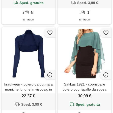
Sped. gratuita
Sped. 3,99 €
M
S
amazon
amazon
krautwear - bolero da donna a
Sakkas 1921 - coprispalle
maniche lunghe in viscosa, in
bolero coprispalle da sposa
tinta unita, per matrimoni,
damigella d'onore da sposa in
22,37 €
30,99 €
navy-blu
morbido chiffon da donna
Sped. 3,99 €
anya - blu acciaio - os
Sped. gratuita