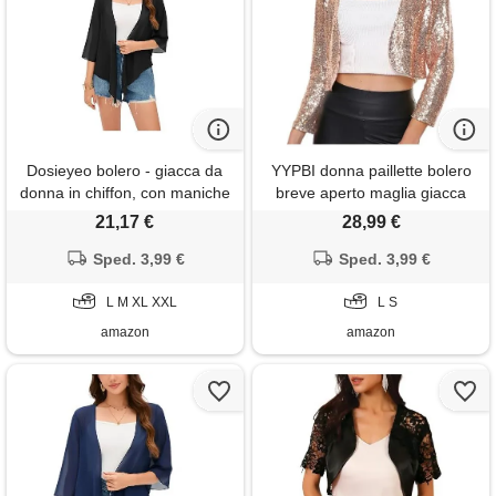
Dosieyeo bolero - giacca da
YYPBI donna paillette bolero
donna in chiffon, con maniche
breve aperto maglia giacca
a 3/4, leggera, ariosa,
scintillante cardigan maniche
21,17 €
28,99 €
elegante, per abito, nero , xxl
lunghe tagliato giacca bolero
Sped. 3,99 €
giacca oro rosa s
Sped. 3,99 €
L M XL XXL
L S
amazon
amazon