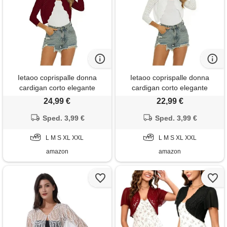
Ietaoo coprispalle donna
Ietaoo coprispalle donna
cardigan corto elegante
cardigan corto elegante
maniche a 3/4 giacca bolero
maniche a 3/4 giacca bolero
24,99 €
22,99 €
estiva vintage cardigan
estiva vintage cardigan
coprispalle per abito vino
Sped. 3,99 €
coprispalle per abito bianco l
Sped. 3,99 €
rosso xxl
L M S XL XXL
L M S XL XXL
amazon
amazon