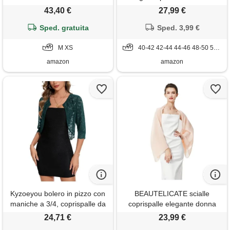
maniche corte in pizzo
corto cerimonia serale
43,40 €
27,99 €
cardigan, blu scuro, m
Sped. gratuita
Sped. 3,99 €
M XS
40-42 42-44 44-46 48-50 52-54
amazon
amazon
Kyzoeyou bolero in pizzo con
BEAUTELICATE scialle
maniche a 3/4, coprispalle da
coprispalle elegante donna
donna, cardigan coprispalle
stola chiffon cape estivo per
24,71 €
23,99 €
elegante per matrimoni con
abito sposa damigella