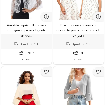
Freebily coprispalle donna
Enjyam donna bolero con
cardigan in pizzo elegante
uncinetto pizzo maniche corte
giacca con paillettes bolero da
coprispalle elegante per
20,99 €
24,99 €
cerimonia matrimonio top
matrimonio sposa-nero/rosso
leggero orlo irregolare abito
Sped. 9,99 €
Sped. 3,99 €
vino/xl
da sera club cocktail bianco
taglia unica
UNICA
XL
amazon
amazon