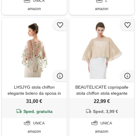
outwear
UNICA
L
amazon
amazon
LHSJYG stola chiffon
BEAUTELICATE coprispalle
elegante bolero da sposa in
stola chiffon stola elegante
pizzo floreale con colletto
donna chiffon scialle
31,00 €
22,99 €
gioiello e fiori selvatici, for
smanicata bolero cape
donna, scialli sera festa
Sped. gratuita
cardigan per cerimonia festive
Sped. 3,99 €
matrimonio sposa abito estivo
UNICA
(champagne, taglia unica)
UNICA
amazon
amazon