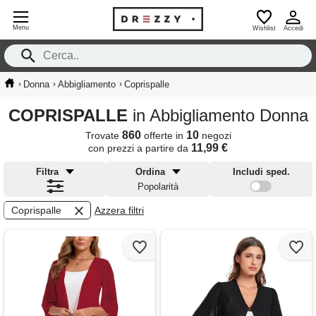
Menu
Wishlist
Accedi
›
›
›
Donna
Abbigliamento
Coprispalle
COPRISPALLE
in Abbigliamento Donna
860
10
Trovate
offerte in
negozi
11,99 €
con prezzi a partire da
Filtra
Ordina
Includi sped.
Popolarità
Coprispalle
Azzera filtri