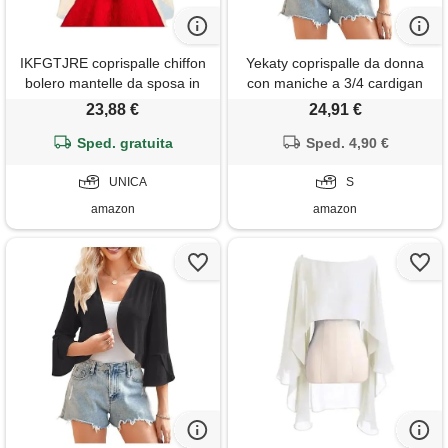
IKFGTJRE coprispalle chiffon
Yekaty coprispalle da donna
bolero mantelle da sposa in
con maniche a 3/4 cardigan
chiffon, donna(champagne)
corto leggero estivo
23,88 €
24,91 €
trasparente bolero coprispalle
Sped. gratuita
per abiti, c argento, s
Sped. 4,90 €
UNICA
S
amazon
amazon