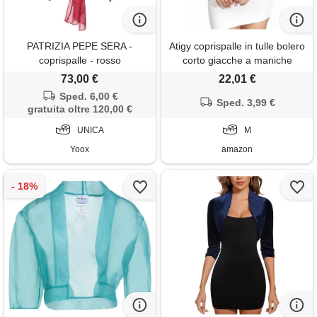
PATRIZIA PEPE SERA -
Atigy coprispalle in tulle bolero
coprispalle - rosso
corto giacche a maniche
lunghe cardigan coprispalle
73,00 €
22,01 €
da sposa per abiti da sera da
Sped. 6,00 €
donna, nero , m
Sped. 3,99 €
gratuita oltre 120,00 €
UNICA
M
Yoox
amazon