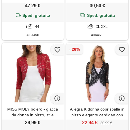
maniche lunghe, con motivo
festivo, giacca a spalla con
47,29 €
30,50 €
floreale, cachi, 44
maniche a 3/4, corto, top per
Sped. gratuita
abiti da sera, feste, matrimoni,
Sped. gratuita
nero , xl
44
XL XXL
amazon
amazon
MISS MOLY bolero - giacca
Allegra K donna coprispalle in
da donna in pizzo, stile
pizzo elegante cardigan con
cardigan, con maniche a 3/4,
maniche a 3/4 trasparente
29,99 €
22,94 €
30,99 €
per matrimonio, colore: rosso,
bolero per festa di halloween