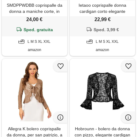
SMDPPWDBB coprispalle da
Ietaoo coprispalle donna
donna a maniche corte, in
cardigan corto elegante
pizzo, bolero, lavorato
maniche a 3/4 giacca bolero
24,00 €
22,99 €
all'uncinetto, giacca corta,
estiva vintage cardigan
Sped. gratuita
beige, l
coprispalle per abito grigio xl
Sped. 3,99 €
L M S XL XXL
L M S XL XXL
amazon
amazon
Allegra K bolero coprispalle
Hobrounn - bolero da donna
da donna, per san patrizio, a
con pizzo, elegante cardigan