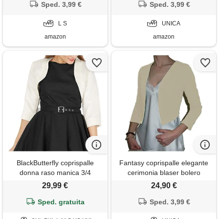
bottone a gancio, g-verde
Sped. 3,99 €
cerimonia matrimonio serata
Sped. 3,99 €
scuro, s
L S
UNICA
amazon
amazon
BlackButterfly coprispalle
Fantasy coprispalle elegante
donna raso manica 3/4
cerimonia blaser bolero
coreana, avorio, l
copriabito manica 3/4 donna
29,99 €
24,90 €
ragazza colorati (taglia unica
Sped. gratuita
40-42, beige)
Sped. 3,99 €