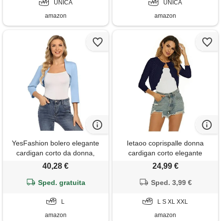
UNICA
UNICA
amazon
amazon
YesFashion bolero elegante
Ietaoo coprispalle donna
cardigan corto da donna,
cardigan corto elegante
maniche a 3/4, celeste. , l
maniche a 3/4 giacca bolero
40,28 €
24,99 €
estiva vintage cardigan
Sped. gratuita
coprispalle per abito blu navy l
Sped. 3,99 €
L
L S XL XXL
amazon
amazon