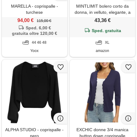
MARELLA - coprispalle -
MINTLIMIT bolero corto da
turchese
donna, in velluto, elegante, a
3/4, con maniche a 3/4, n-
94,00 €
43,36 €
115,00 €
marine, xl
Sped. 6,00 €
Sped. gratuita
gratuita oltre 120,00 €
44 46 48
XL
Yoox
amazon
ALPHA STUDIO - coprispalle -
EXCHIC donne 3/4 manica
nero
button down coprispalle