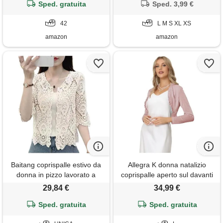
Sped. gratuita
42
Sped. 3,99 €
nero s
42
L M S XL XS
amazon
amazon
Baitang coprispalle estivo da
Allegra K donna natalizio
donna in pizzo lavorato a
coprispalle aperto sul davanti
maglia boho hollow crochet
coprispalle bolero a maniche
29,84 €
34,99 €
floreale maniche 3/4 aperto
lunghe con volant cardigan
anteriore cardigan elegante
Sped. gratuita
corto di natale per festa di
Sped. gratuita
maglione corto copertura up
halloween rosa l