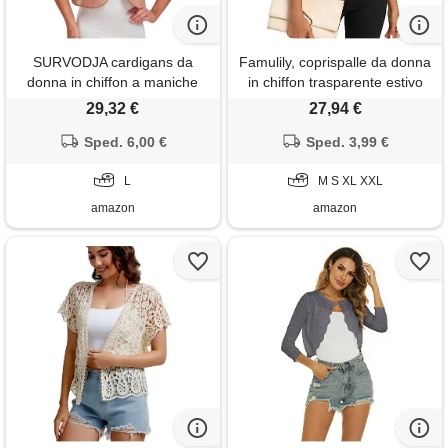
SURVODJA cardigans da
Famulily, coprispalle da donna
donna in chiffon a maniche
in chiffon trasparente estivo
corte leggeri bolero
con maniche a metà, leggero
29,32 €
27,94 €
coprispalle per abito,
cardigan corto con
cammello, large
Sped. 6,00 €
arricciature, bolero sottile uk,
Sped. 3,99 €
beige, xxl
L
M S XL XXL
amazon
amazon