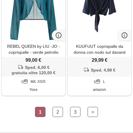
REBEL QUEEN by LIU -JO -
KUUFUUT coprispalle da
coprispalle - verde petrolio
donna con nodo sul davanti
cardigan corti estivi in ​​cotone
99,00 €
29,99 €
e lino giacca bolero a mezza
Sped. 6,00 €
manica top leggeri coprispalle
Sped. 4,98 €
gratuita oltre 120,00 €
mini camicetta cardigan estivo
M/L XS/S
casual blu navy l
L
Yoox
amazon
1
2
3
>