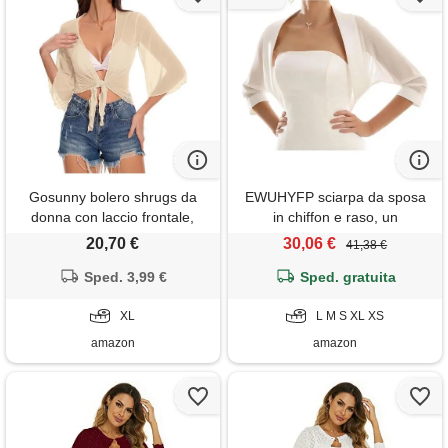
Gosunny bolero shrugs da
EWUHYFP sciarpa da sposa
donna con laccio frontale,
in chiffon e raso, un
cardigan estivo corto a mezza
accessorio per le nozze, una
20,70 €
30,06 €
41,38 €
manica, top, crema, xl
sciarpa per valorizzare il tuo
Sped. 3,99 €
look nuziale(white, xl)
Sped. gratuita
XL
L M S XL XS
amazon
amazon