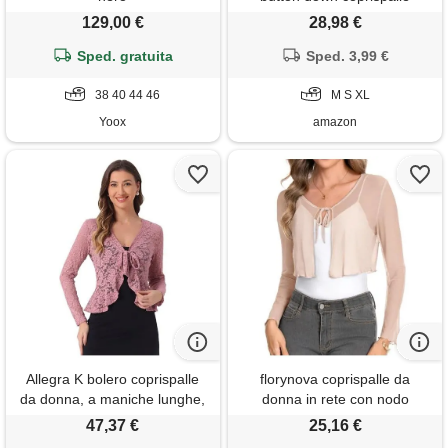
maglia scollo a v tinta unita
129,00 €
28,98 €
elastico leggero cardigan per
Sped. gratuita
vestito(xl, blu navy)
Sped. 3,99 €
38 40 44 46
M S XL
Yoox
amazon
Allegra K bolero coprispalle
florynova coprispalle da
da donna, a maniche lunghe,
donna in rete con nodo
con motivo floreale, cardigan
frontale, cardigan corto a
47,37 €
25,16 €
corto in pizzo, rosa scuro, m
maniche lunghe, a-nudo, s