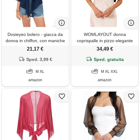
Dosieyeo bolero - giacca da
WOMLAYOUT donna
donna in chiffon, con maniche
coprispalle in pizzo elegante
a 3/4, leggera, ariosa,
bolero raso, a maniche corte,
21,17 €
34,49 €
elegante, per abito, blu, xl
elegante da cocktail cardigan
Sped. 3,99 €
corto nero m
Sped. gratuita
M XL
M XL XXL
amazon
amazon