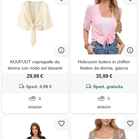
KUUFUUT coprispalle da
Hobrounn bolero in chiffon
donna con nodo sul davanti
festivo da donna, giacca
cardigan corti estivi in ​​cotone
leggera con maniche 3/4,
29,99 €
35,99 €
e lino giacca bolero a mezza
bolero per abito elegante,
manica top leggeri coprispalle
Sped. 4,98 €
giacca bolero estiva, cardigan
Sped. gratuita
mini camicetta cardigan estivo
corto, colore: rosa. , s
casual beige s
S
S
amazon
amazon