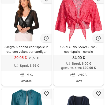
Allegra K donna coprispalle in
SARTORIA SARACENA -
rete con volant per cardigan
coprispalle - corallo
bolero casual da annodare a
20,05 €
84,00 €
23,59 €
maniche lunghe nero m
Sped. 6,00 €
Sped. 3,99 €
gratuita oltre 120,00 €
M XL
UNICA
amazon
Yoox