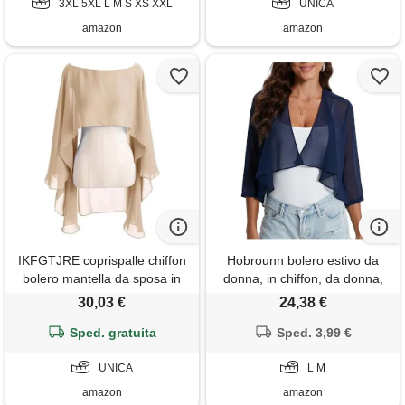
3XL 5XL L M S XS XXL
UNICA
amazon
amazon
IKFGTJRE coprispalle chiffon
Hobrounn bolero estivo da
bolero mantella da sposa in
donna, in chiffon, da donna,
chiffon donna, bolero,
corto, elegante, a spalla,
30,03 €
24,38 €
sera(champagne)
bolero, blu navy, l
Sped. gratuita
Sped. 3,99 €
UNICA
L M
amazon
amazon