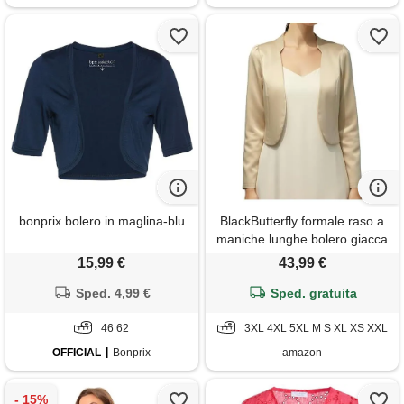
bonprix bolero in maglina-blu
BlackButterfly formale raso a
maniche lunghe bolero giacca
(oro champagne, 4xl)
15,99 €
43,99 €
Sped. 4,99 €
Sped. gratuita
46 62
3XL 4XL 5XL M S XL XS XXL
OFFICIAL
Bonprix
amazon