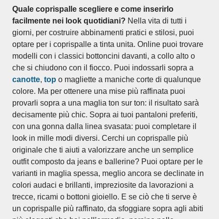
Quale coprispalle scegliere e come inserirlo
facilmente nei look quotidiani?
Nella vita di tutti i
giorni, per costruire abbinamenti pratici e stilosi, puoi
optare per i coprispalle a tinta unita. Online puoi trovare
modelli con i classici bottoncini davanti, a collo alto o
che si chiudono con il fiocco. Puoi indossarli sopra a
canotte
,
top
o magliette a maniche corte di qualunque
colore. Ma per ottenere una mise più raffinata puoi
provarli sopra a una maglia ton sur ton: il risultato sarà
decisamente più chic. Sopra ai tuoi pantaloni preferiti,
con una gonna dalla linea svasata: puoi completare il
look in mille modi diversi. Cerchi un coprispalle più
originale che ti aiuti a valorizzare anche un semplice
outfit composto da jeans e ballerine? Puoi optare per le
varianti in maglia spessa, meglio ancora se declinate in
colori audaci e brillanti, impreziosite da lavorazioni a
trecce, ricami o bottoni gioiello. E se ciò che ti serve è
un coprispalle più raffinato, da sfoggiare sopra agli abiti