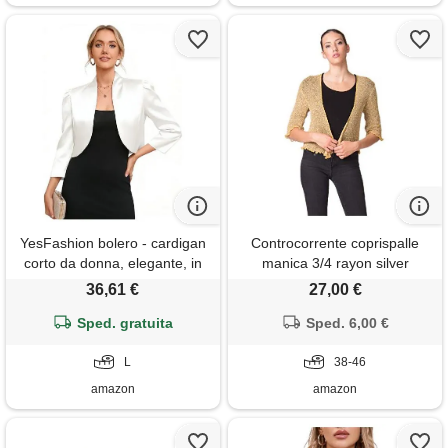
YesFashion bolero - cardigan
Controcorrente coprispalle
corto da donna, elegante, in
manica 3/4 rayon silver
raso, per feste, per abito,
senape
36,61 €
27,00 €
bianco crema, l
Sped. gratuita
Sped. 6,00 €
L
38-46
amazon
amazon