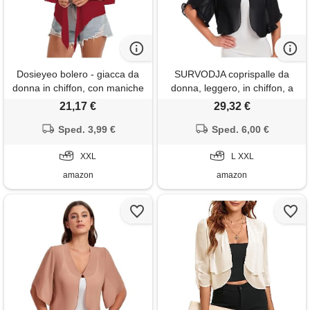
Dosieyeo bolero - giacca da
SURVODJA coprispalle da
donna in chiffon, con maniche
donna, leggero, in chiffon, a
a 3/4, leggera, ariosa,
maniche corte, bolero,
21,17 €
29,32 €
elegante, per abito, rosso
coprispalle per sera elegante,
Sped. 3,99 €
vivo, xxl
nero 1, xx-large
Sped. 6,00 €
XXL
L XXL
amazon
amazon