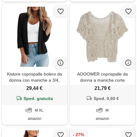
Kistore coprispalle bolero da
AOOOWER coprispalle da
donna con maniche a 3/4,
donna a maniche corte
aperto sul davanti, cardigan
all'uncinetto, traforato, con
29,44 €
21,79 €
corto per abiti, leggero,
pizzo floreale, aperto sul
lavorato a maglia, coprispalle
Sped. gratuita
davanti, cardigan corto con
Sped. 0,60 €
per feste e ufficio, nero , m
protezione solare, bolero
M XL
smerlato per jack beige,
M
beige, m
amazon
amazon