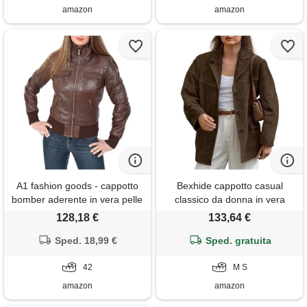
amazon
amazon
A1 fashion goods - cappotto
Bexhide cappotto casual
bomber aderente in vera pelle
classico da donna in vera
per donna, stile tessa,
pelle scamosciata marrone
128,18 €
133,64 €
marrone, 42
con risvolto, marrone, m
Sped. 18,99 €
Sped. gratuita
42
M S
amazon
amazon