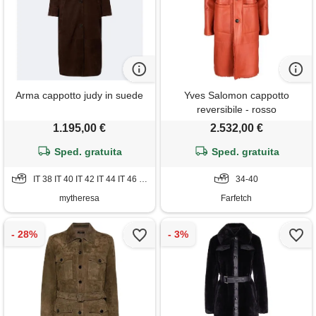
Arma cappotto judy in suede
Yves Salomon cappotto
reversibile - rosso
1.195,00 €
2.532,00 €
Sped. gratuita
Sped. gratuita
IT 38 IT 40 IT 42 IT 44 IT 46 IT 48 IT 50
34-40
mytheresa
Farfetch