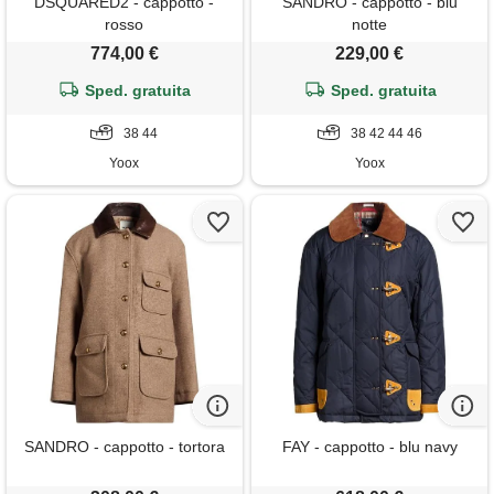
DSQUARED2 - cappotto -
SANDRO - cappotto - blu
rosso
notte
774,00 €
229,00 €
Sped. gratuita
Sped. gratuita
38 44
38 42 44 46
Yoox
Yoox
SANDRO - cappotto - tortora
FAY - cappotto - blu navy