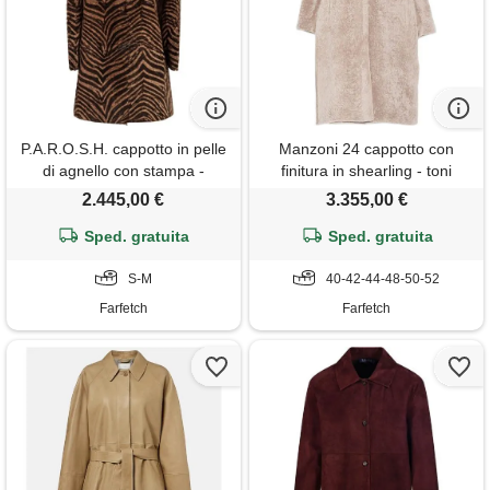
P.A.R.O.S.H. cappotto in pelle
Manzoni 24 cappotto con
di agnello con stampa -
finitura in shearling - toni
marrone
neutri
2.445,00 €
3.355,00 €
Sped. gratuita
Sped. gratuita
S-M
40-42-44-48-50-52
Farfetch
Farfetch