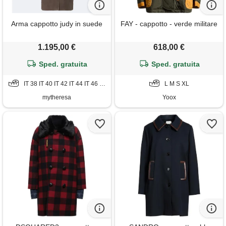
Arma cappotto judy in suede
FAY - cappotto - verde militare
1.195,00 €
618,00 €
Sped. gratuita
Sped. gratuita
IT 38 IT 40 IT 42 IT 44 IT 46 IT 48 IT 50
L M S XL
mytheresa
Yoox