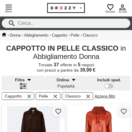
Menu
Wishlist
Accedi
›
›
›
›
›
Donna
Abbigliamento
Cappotto
Pelle
Classico
CAPPOTTO IN PELLE CLASSICO
in
Abbigliamento Donna
37
5
Trovate
offerte in
negozi
39,99 €
con prezzi a partire da
Filtra
Ordina
Includi sped.
Popolarità
Cappotto
Pelle
Classico
Azzera filtri