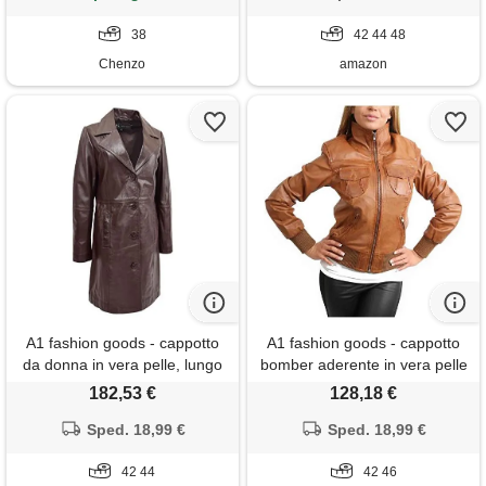
38
42 44 48
Chenzo
amazon
A1 fashion goods - cappotto
A1 fashion goods - cappotto
da donna in vera pelle, lungo
bomber aderente in vera pelle
fino al ginocchio, stile trench,
per donna, stile tessa,
182,53 €
128,18 €
aderente, casual, con pizzo,
marrone chiaro, 42
marrone, 42
Sped. 18,99 €
Sped. 18,99 €
42 44
42 46