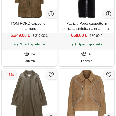
TOM FORD cappotto -
Patrizia Pepe cappotto in
marrone
pelliccia sintetica con cintura -
nero
5.249,00 €
668,00 €
7.317,00 €
686,00 €
Sped. gratuita
Sped. gratuita
34
40
Farfetch
Farfetch