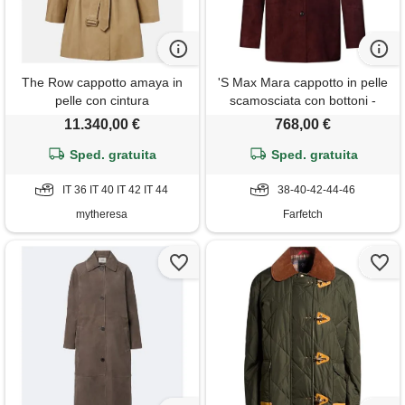
The Row cappotto amaya in
'S Max Mara cappotto in pelle
pelle con cintura
scamosciata con bottoni -
rosso
11.340,00 €
768,00 €
Sped. gratuita
Sped. gratuita
IT 36 IT 40 IT 42 IT 44
38-40-42-44-46
mytheresa
Farfetch