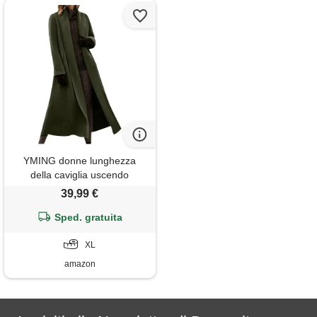
YMING donne lunghezza
della caviglia uscendo
classico grosso cappotto
39,99 €
leggero vestito formale aperto
cappotti anteriori esercito
Sped. gratuita
verde xl
XL
amazon