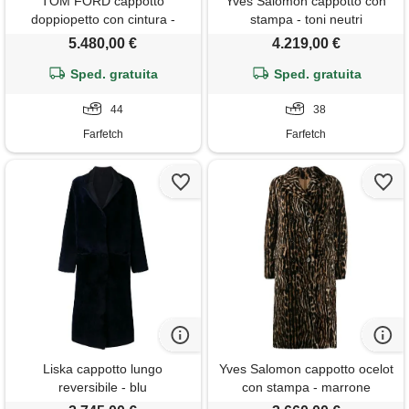
TOM FORD cappotto
Yves Salomon cappotto con
doppiopetto con cintura -
stampa - toni neutri
verde
5.480,00 €
4.219,00 €
Sped. gratuita
Sped. gratuita
44
38
Farfetch
Farfetch
Liska cappotto lungo
Yves Salomon cappotto ocelot
reversibile - blu
con stampa - marrone