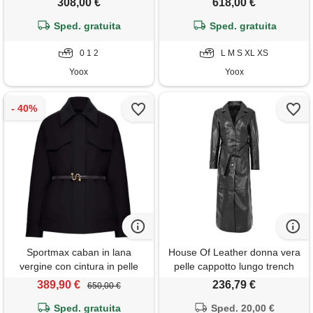
308,00 €
618,00 €
Sped. gratuita
Sped. gratuita
0 1 2
L M S XL XS
Yoox
Yoox
Sportmax caban in lana
House Of Leather donna vera
vergine con cintura in pelle
pelle cappotto lungo trench
style gabbie nero nero 12
389,90 €
236,79 €
650,00 €
Sped. gratuita
Sped. 20,00 €