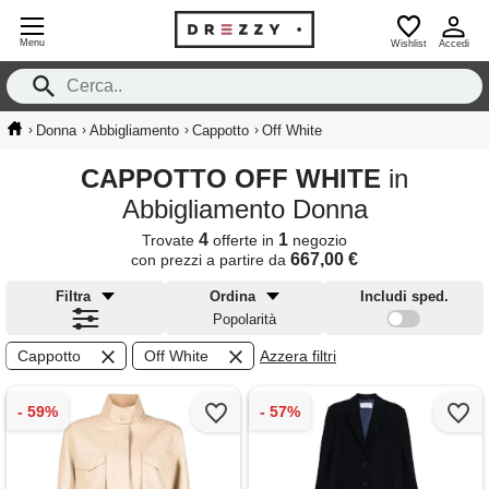
Menu
Wishlist
Accedi
›
›
›
›
Donna
Abbigliamento
Cappotto
Off White
CAPPOTTO OFF WHITE
in
Abbigliamento Donna
4
1
Trovate
offerte in
negozio
667,00 €
con prezzi a partire da
Filtra
Ordina
Includi sped.
Popolarità
Cappotto
Off White
Azzera filtri