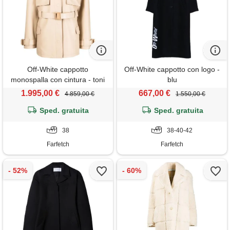
Off-White cappotto
Off-White cappotto con logo -
monospalla con cintura - toni
blu
neutri
1.995,00 €
667,00 €
4.859,00 €
1.550,00 €
Sped. gratuita
Sped. gratuita
38
38-40-42
Farfetch
Farfetch