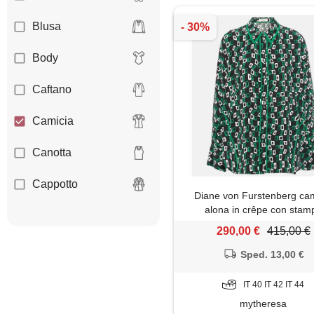
Blusa
Body
Caftano
Camicia
Canotta
Cappotto
Diane von Furstenberg cam
alona in crêpe con stam
Cardigan
290,00 €
415,00 €
Corsetto
Sped. 13,00 €
Felpa
IT 40 IT 42 IT 44
mytheresa
Giacca