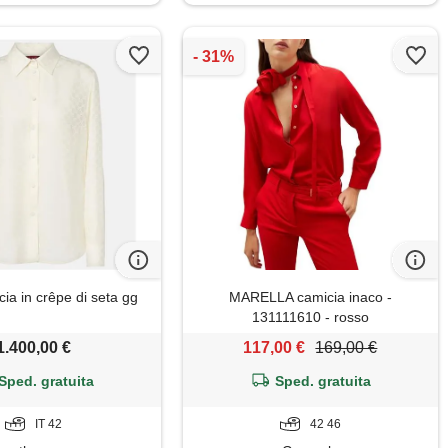
ia in crêpe di seta gg
MARELLA camicia inaco -
131111610 - rosso
1.400,00 €
117,00 €
169,00 €
Sped. gratuita
Sped. gratuita
IT 42
42 46