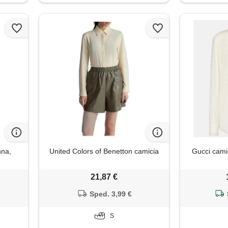
nna,
United Colors of Benetton camicia
Gucci camic
21,87 €
Sped. 3,99 €
S