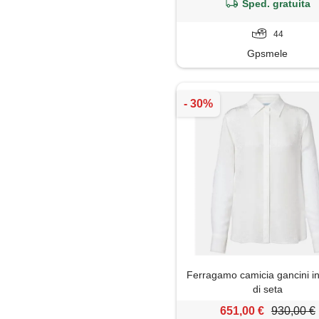
Sped. gratuita
44
Gpsmele
Ferragamo camicia gancini i
di seta
651,00 €
930,00 €