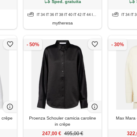
Sped. gratuita
IT 34 IT 36 IT 38 IT 40 IT 42 IT 44 IT 46 IT 48 IT 50
IT 34 IT 36
mytheresa
n crêpe
Proenza Schouler camicia caroline
Max Mara c
in crêpe
247,00 €
495,00 €
322,