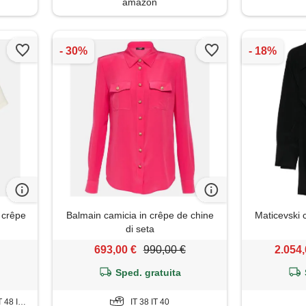
amazon
n crêpe
Balmain camicia in crêpe de chine
Maticevski c
di seta
693,00 €
990,00 €
2.054,
Sped. gratuita
 IT 50
IT 38 IT 40