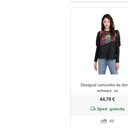
Gilet
Giubbotto
Gonna
Jeans
Maglia
Maglietta
Desigual camicetta da do
Maglione
schwarz, xs
44,79 €
Mantella
Sped. gratuita
Minigonna
XS
Pantaloni