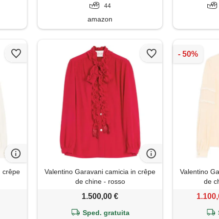
44
amazon
n crêpe
Valentino Garavani camicia in crêpe
Valentino Ga
de chine - rosso
de ch
1.500,00 €
1.100,
Sped. gratuita