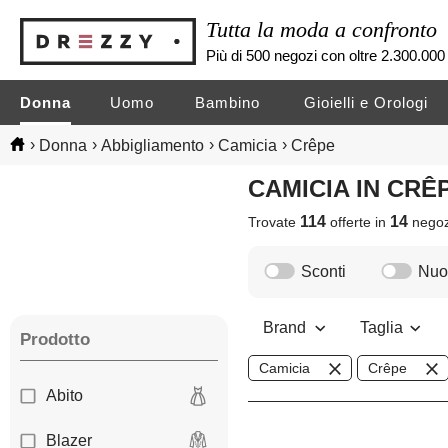
Tutta la moda a confronto
Più di 500 negozi con oltre 2.300.000 
Donna
Uomo
Bambino
Gioielli e Orologi
›
›
›
›
Donna
Abbigliamento
Camicia
Crêpe
CAMICIA IN CR
114
14
Trovate
offerte in
nego
Sconti
Nuov
Brand
Taglia
Prodotto
Camicia
Crêpe
Abito
Blazer