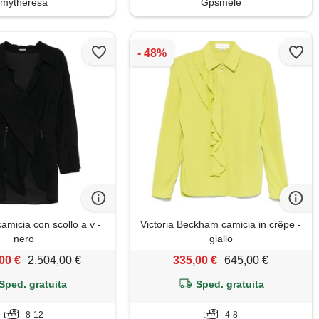
mytheresa
Gpsmele
amicia con scollo a v -
Victoria Beckham camicia in crêpe -
nero
giallo
00 €
2.504,00 €
335,00 €
645,00 €
Sped. gratuita
Sped. gratuita
8-12
4-8