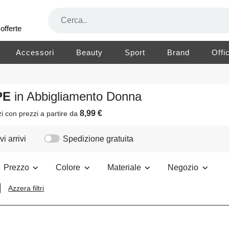
offerte
Accessori
Beauty
Sport
Brand
Offi
ÊPE
in Abbigliamento Donna
8,99 €
zi
con prezzi a partire da
i arrivi
Spedizione gratuita
Prezzo
Colore
Materiale
Negozio
Azzera filtri