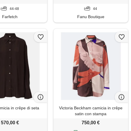
44-48
44
Farfetch
Fanu Boutique
icia in crêpe di seta
Victoria Beckham camicia in crêpe
satin con stampa
570,00 €
750,00 €