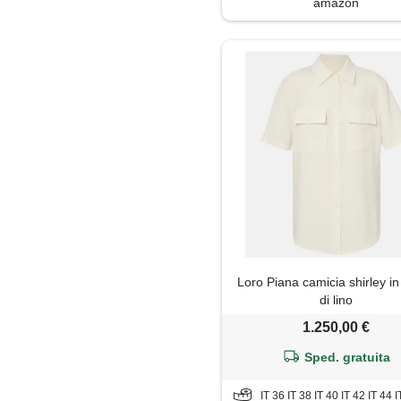
amazon
Pantaloni capri
Polo
Salopette
Shorts
Tailleur
Top
Trench
Loro Piana camicia shirley i
di lino
Tunica
1.250,00 €
Sped. gratuita
Tute jumpsuit
IT 36 IT 38 IT 40 IT 42 IT 44 IT 48