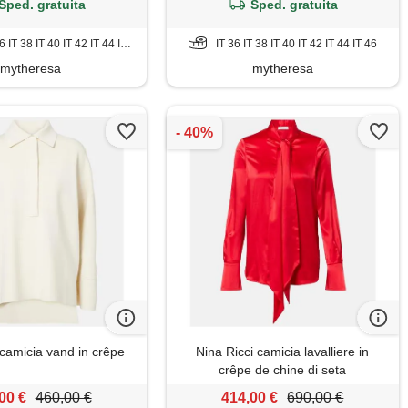
Sped. gratuita
Sped. gratuita
 IT 38 IT 40 IT 42 IT 44 IT 46
IT 36 IT 38 IT 40 IT 42 IT 44 IT 46
mytheresa
mytheresa
amicia vand in crêpe
Nina Ricci camicia lavalliere in
crêpe de chine di seta
00 €
460,00 €
414,00 €
690,00 €