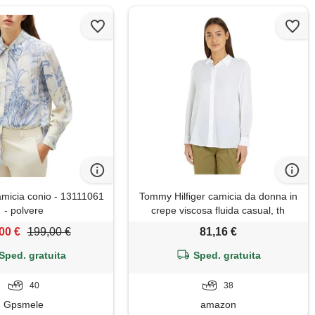
icia conio - 13111061
Tommy Hilfiger camicia da donna in
- polvere
crepe viscosa fluida casual, th
bianco ottico, 70
00 €
199,00 €
81,16 €
Sped. gratuita
Sped. gratuita
40
38
Gpsmele
amazon