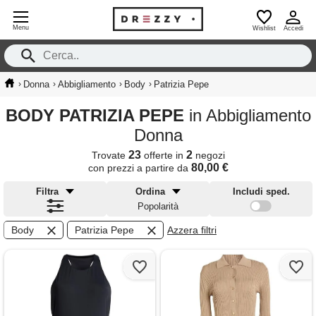
Menu
Wishlist
Accedi
›
›
›
›
Donna
Abbigliamento
Body
Patrizia Pepe
BODY PATRIZIA PEPE
in Abbigliamento
Donna
23
2
Trovate
offerte in
negozi
80,00 €
con prezzi a partire da
Filtra
Ordina
Includi sped.
Popolarità
Body
Patrizia Pepe
Azzera filtri