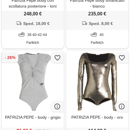
Patrizia Pepe body con
Patrizia Pepe body smanicato
scollatura posteriore - toni
- bianco
neutri
248,00 €
235,00 €
Sped. 18,00 €
Sped. 8,00 €
38-40-42-44
40
Farfetch
Farfetch
PATRIZIA PEPE - body - grigio
PATRIZIA PEPE - body - oro