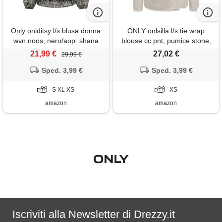
Only onlditsy l/s blusa donna
ONLY onlsilla l/s tie wrap
wvn noos, nero/aop: shana
blouse cc pnt, pumice stone,
grafic, xs
xs donna
21,99 €
27,02 €
29,99 €
Sped. 3,99 €
Sped. 3,99 €
S XL XS
XS
amazon
amazon
Iscriviti alla Newsletter di Drezzy.it