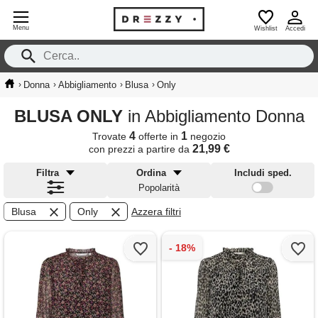
Menu
Wishlist
Accedi
›
›
›
›
Donna
Abbigliamento
Blusa
Only
BLUSA ONLY
in Abbigliamento Donna
4
1
Trovate
offerte in
negozio
21,99 €
con prezzi a partire da
Filtra
Ordina
Includi sped.
Popolarità
Blusa
Only
Azzera filtri