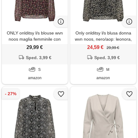
ONLY onlditsy l/s blouse wvn
Only onlditsy l/s blusa donna
noos maglia femminile con
wvn noos, nero/aop: leonora,
scollo a v e polsini elastici,
m
29,99 €
24,59 €
29,99 €
nero, s donna
Sped. 3,99 €
Sped. 3,99 €
S
M
amazon
amazon