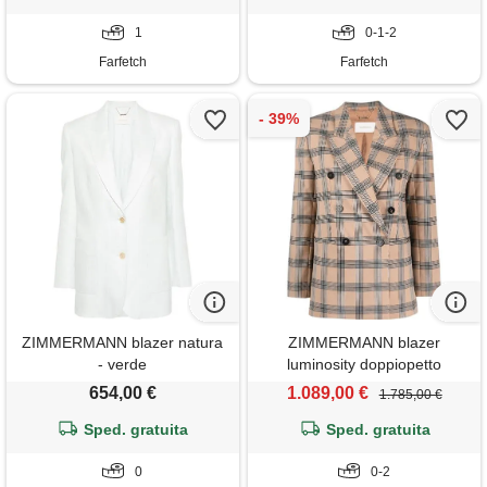
1
0-1-2
Farfetch
Farfetch
ZIMMERMANN blazer natura
ZIMMERMANN blazer
- verde
luminosity doppiopetto
gessato - toni neutri
654,00 €
1.089,00 €
1.785,00 €
Sped. gratuita
Sped. gratuita
0
0-2