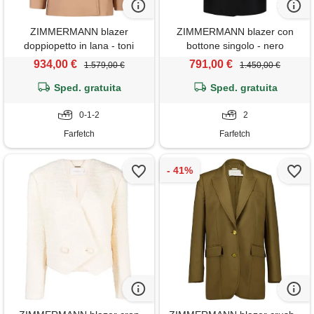
ZIMMERMANN blazer
ZIMMERMANN blazer con
doppiopetto in lana - toni
bottone singolo - nero
neutri
934,00 €
791,00 €
1.579,00 €
1.450,00 €
Sped. gratuita
Sped. gratuita
0-1-2
2
Farfetch
Farfetch