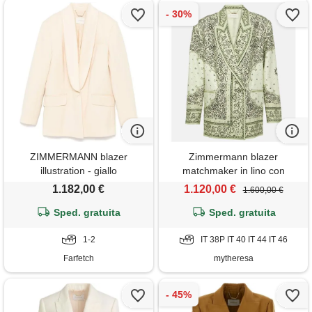
ZIMMERMANN blazer
Zimmermann blazer
illustration - giallo
matchmaker in lino con
stampa
1.182,00 €
1.120,00 €
1.600,00 €
Sped. gratuita
Sped. gratuita
1-2
IT 38P IT 40 IT 44 IT 46
Farfetch
mytheresa