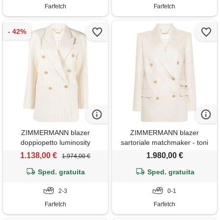
Farfetch
Farfetch
ZIMMERMANN blazer
ZIMMERMANN blazer
doppiopetto luminosity
sartoriale matchmaker - toni
gessato - toni neutri
neutri
1.138,00 €
1.980,00 €
1.974,00 €
Sped. gratuita
Sped. gratuita
2-3
0-1
Farfetch
Farfetch