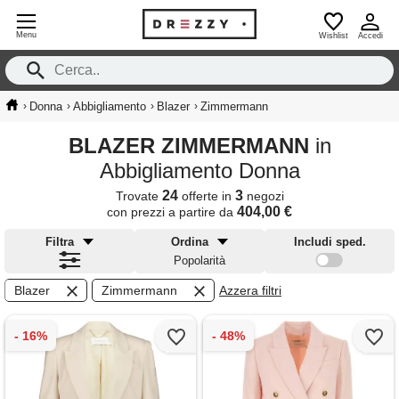
Menu
Wishlist
Accedi
›
›
›
›
Donna
Abbigliamento
Blazer
Zimmermann
BLAZER ZIMMERMANN
in
Abbigliamento Donna
24
3
Trovate
offerte in
negozi
404,00 €
con prezzi a partire da
Filtra
Ordina
Includi sped.
Popolarità
Blazer
Zimmermann
Azzera filtri