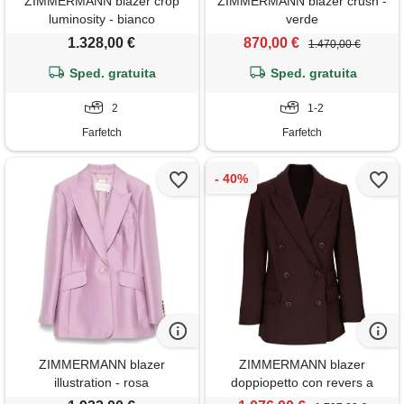
ZIMMERMANN blazer crop
ZIMMERMANN blazer crush -
luminosity - bianco
verde
1.328,00 €
870,00 €
1.470,00 €
Sped. gratuita
Sped. gratuita
2
1-2
Farfetch
Farfetch
ZIMMERMANN blazer
ZIMMERMANN blazer
illustration - rosa
doppiopetto con revers a
lancia - marrone