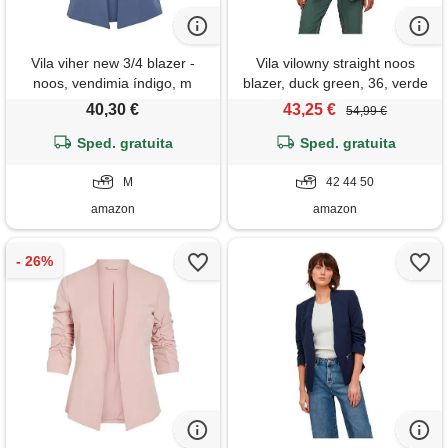
Vila viher new 3/4 blazer -
Vila vilowny straight noos
noos, vendimia índigo, m
blazer, duck green, 36, verde
duck, 42
40,30 €
43,25 €
54,99 €
Sped. gratuita
Sped. gratuita
M
42 44 50
amazon
amazon