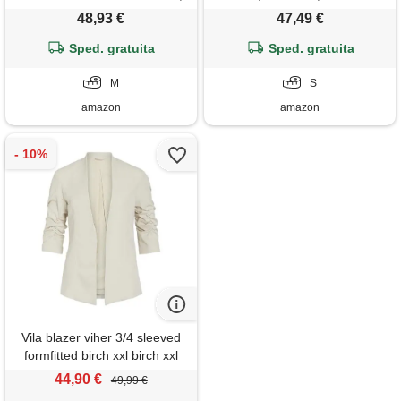
betulla, m
48,93 €
47,49 €
Sped. gratuita
Sped. gratuita
M
S
amazon
amazon
Vila blazer viher 3/4 sleeved
formfitted birch xxl birch xxl
44,90 €
49,99 €