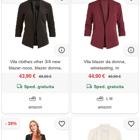
Vila clothes viher 3/4 new
Vila blazer da donna,
blazer-noos, blazer donna,
winetasting, m
nero (black), 36 (taglia
43,90 €
44,90 €
49,99 €
49,99 €
produttore: small)
Sped. gratuita
Sped. gratuita
S
L M
amazon
amazon