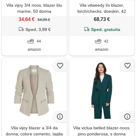
Vila vijoy 3/4 noos, blazer blu
Vila vitweedy l/s blazer,
marine, 50 donna
birch/checks: doeskin, 42
donna
34,64 €
68,73 €
54,99 €
Sped. 3,99 €
Sped. gratuita
44
42
amazon
amazon
Vila vijoy blazer a 3/4 da
Vila viclua betled blazer-noos,
donna, colore cemento, taglia
pino ponderosa, s donna