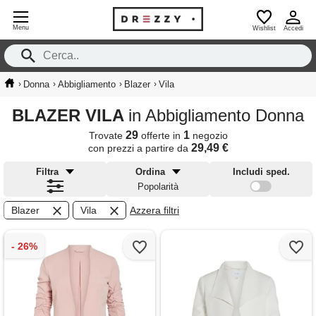
Menu
Wishlist
Accedi
›
›
›
›
Donna
Abbigliamento
Blazer
Vila
BLAZER VILA
in Abbigliamento Donna
29
1
Trovate
offerte in
negozio
29,49 €
con prezzi a partire da
Filtra
Ordina
Includi sped.
Popolarità
Blazer
Vila
Azzera filtri