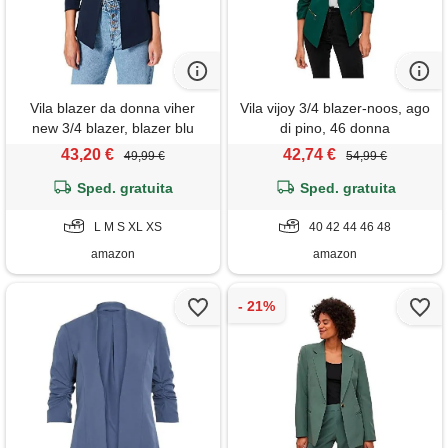
Vila blazer da donna viher
Vila vijoy 3/4 blazer-noos, ago
new 3/4 blazer, blazer blu
di pino, 46 donna
marine, xl
43,20 €
42,74 €
49,99 €
54,99 €
Sped. gratuita
Sped. gratuita
L M S XL XS
40 42 44 46 48
amazon
amazon