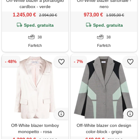
Off-White blazer a portafoglio
Off-White blazer sartoriale -
cardbox - verde
nero
1.245,00 €
973,00 €
2.994,00 €
1.595,00 €
Sped. gratuita
Sped. gratuita
38
38
Farfetch
Farfetch
Off-White blazer tomboy
Off-White blazer con design
monopetto - rosa
color-block - grigio