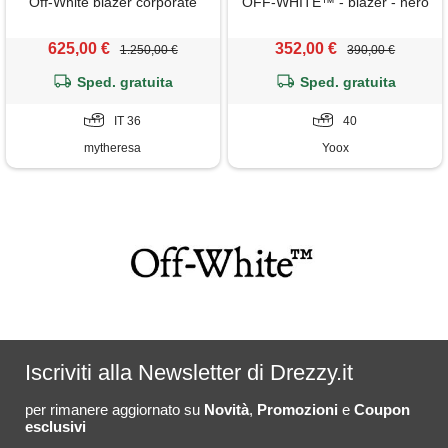
Off-White blazer corporate
OFF-WHITE™ - blazer - nero
625,00 €
352,00 €
1.250,00 €
390,00 €
Sped. gratuita
Sped. gratuita
IT 36
40
mytheresa
Yoox
Iscriviti alla Newsletter di Drezzy.it
per rimanere aggiornato su
Novità
,
Promozioni
e
Coupon
esclusivi