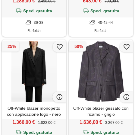
1.288,00 €
648,00 €
2.498,00 €
700,00 €
Sped. gratuita
Sped. gratuita
36-38
40-42-44
Farfetch
Farfetch
Off-White blazer monopetto
Off-White blazer gessato con
con applicazione logo - nero
ricamo - grigio
1.366,00 €
1.636,00 €
1.822,00 €
3.267,00 €
Sped. gratuita
Sped. gratuita