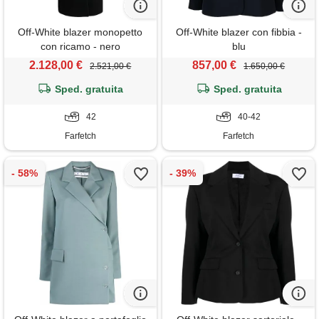
Off-White blazer monopetto
Off-White blazer con fibbia -
con ricamo - nero
blu
2.128,00 €
857,00 €
2.521,00 €
1.650,00 €
Sped. gratuita
Sped. gratuita
42
40-42
Farfetch
Farfetch