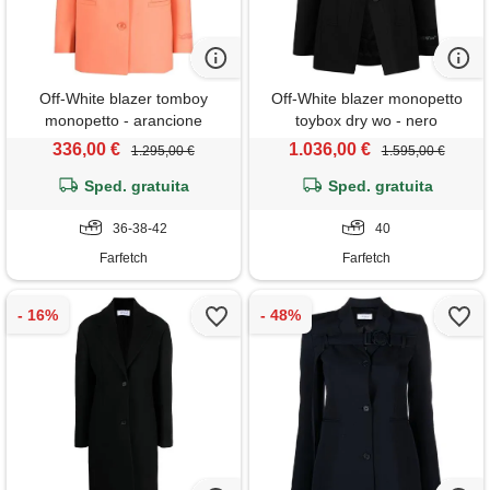
Off-White blazer tomboy
Off-White blazer monopetto
monopetto - arancione
toybox dry wo - nero
336,00 €
1.036,00 €
1.295,00 €
1.595,00 €
Sped. gratuita
Sped. gratuita
36-38-42
40
Farfetch
Farfetch