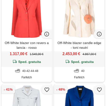
Off-White blazer con revers a
Off-White blazer candle edge
lancia - rosso
- toni neutri
1.317,00 €
2.453,00 €
1.549,00 €
4.867,00 €
Sped. gratuita
Sped. gratuita
40-42-44-48
40
Farfetch
Farfetch