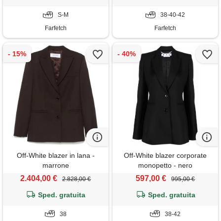
S-M
38-40-42
Farfetch
Farfetch
Off-White blazer in lana -
Off-White blazer corporate
marrone
monopetto - nero
2.404,00 €
597,00 €
2.828,00 €
995,00 €
Sped. gratuita
Sped. gratuita
38
38-42