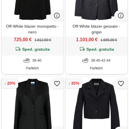
Off-White blazer monopetto -
Off-White blazer gessato -
nero
grigio
725,00 €
1.101,00 €
1.812,00 €
1.695,00 €
Sped. gratuita
Sped. gratuita
38-40
38-40-42-44
Farfetch
Farfetch