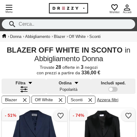
Menu
Wishlist
Accedi
›
›
›
›
›
Donna
Abbigliamento
Blazer
Off White
Sconti
BLAZER OFF WHITE IN SCONTO
in
Abbigliamento Donna
28
3
Trovate
offerte in
negozi
336,00 €
con prezzi a partire da
Filtra
Ordina
Includi sped.
Popolarità
Blazer
Off White
Sconti
Azzera filtri