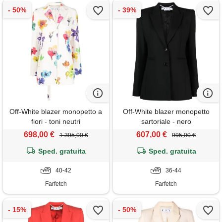
Off-White blazer monopetto a
Off-White blazer monopetto
fiori - toni neutri
sartoriale - nero
698,00 €
607,00 €
1.395,00 €
995,00 €
Sped. gratuita
Sped. gratuita
40-42
36-44
Farfetch
Farfetch