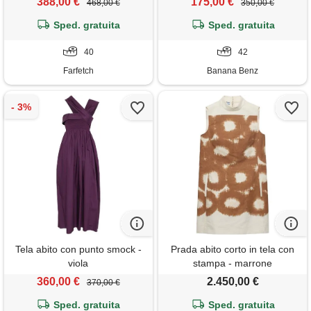
388,00 €
175,00 €
468,00 €
350,00 €
Sped. gratuita
Sped. gratuita
40
42
Farfetch
Banana Benz
Tela abito con punto smock -
Prada abito corto in tela con
viola
stampa - marrone
360,00 €
2.450,00 €
370,00 €
Sped. gratuita
Sped. gratuita