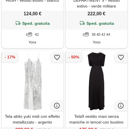
HIGH - vestito estivo - bianco
DEPARTMENT 5 - vestito
estivo - verde militare
124,00 €
222,00 €
Sped. gratuita
Sped. gratuita
42
38 40 42 44
Yoox
Yoox
Tela abito yuki midi con effetto
Tela9 vestito maxi senza
metallizzato - argento
maniche in tencel con bustino
arricciato