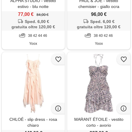
ALPHA STUDIO - vestito
PAUL & JOE - vestito
estivo - blu notte
chemisier - giallo ocra
77,00 €
96,00 €
84,00 €
Sped. 6,00 €
Sped. 6,00 €
gratuita oltre 120,00 €
gratuita oltre 120,00 €
38 42 44 46
38 40 42 46
Yoox
Yoox
CHLOÉ - slip dress - rosa
MARANT ÉTOILE - vestito
chiaro
corto - avorio