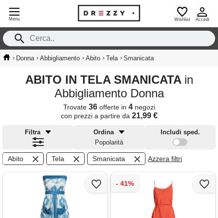
Menu
Wishlist
Accedi
›
›
›
›
›
Donna
Abbigliamento
Abito
Tela
Smanicata
ABITO IN TELA SMANICATA
in
Abbigliamento Donna
36
4
Trovate
offerte in
negozi
21,99 €
con prezzi a partire da
Filtra
Ordina
Includi sped.
Popolarità
Abito
Tela
Smanicata
Azzera filtri