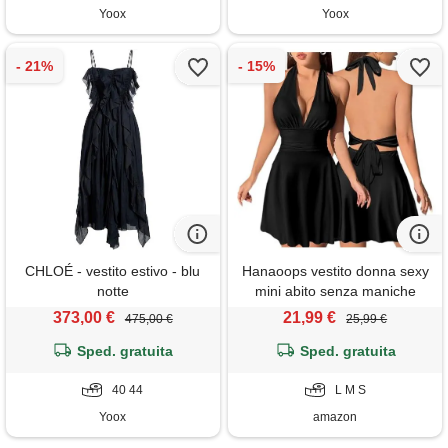
Yoox
Yoox
CHLOÉ - vestito estivo - blu
Hanaoops vestito donna sexy
notte
mini abito senza maniche
aderente vestito corto scollo v
373,00 €
21,99 €
475,00 €
25,99 €
profondo abiti estivo bodycon
Sped. gratuita
casual vestiti per cocktail
Sped. gratuita
party discoteca
40 44
L M S
Yoox
amazon