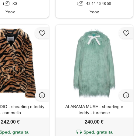
XS
42 44 46 48 50
Yoox
Yoox
O - shearling e teddy
ALABAMA MUSE - shearling e
- cammello
teddy - turchese
242,00 €
240,00 €
Sped. gratuita
Sped. gratuita