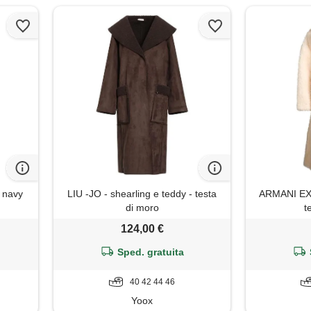
 navy
LIU -JO - shearling e teddy - testa
ARMANI EXC
di moro
t
124,00 €
Sped. gratuita
40 42 44 46
Yoox