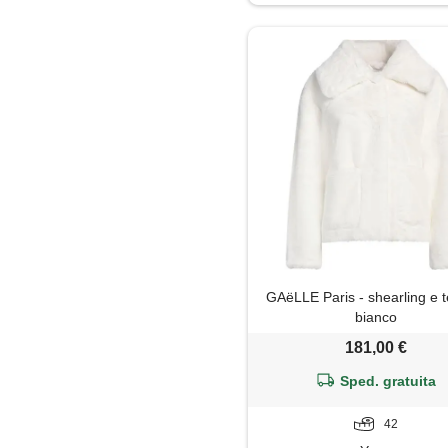
Maglione
Mantella
Minigonna
Pantaloni
Parka
Piumino
GAëLLE Paris - shearling e t
Polo
bianco
181,00 €
Shorts
Sped. gratuita
Top
42