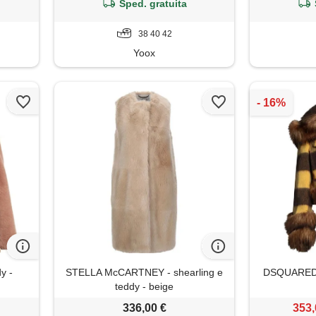
Sped. gratuita
38 40 42
Yoox
y -
STELLA McCARTNEY - shearling e
DSQUARED2 
teddy - beige
336,00 €
353,