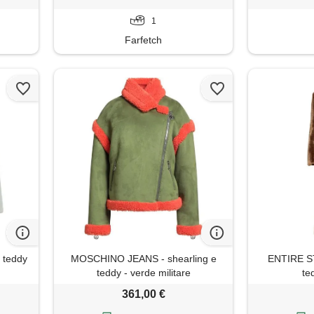
1
Farfetch
 teddy
MOSCHINO JEANS - shearling e
ENTIRE ST
teddy - verde militare
te
361,00 €