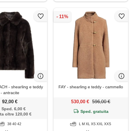
CH - shearling e teddy
FAY - shearling e teddy - cammello
- antracite
92,00 €
530,00 €
596,00 €
Sped. 6,00 €
Sped. gratuita
ta oltre 120,00 €
38 40 42
L M XL XS XXL XXS