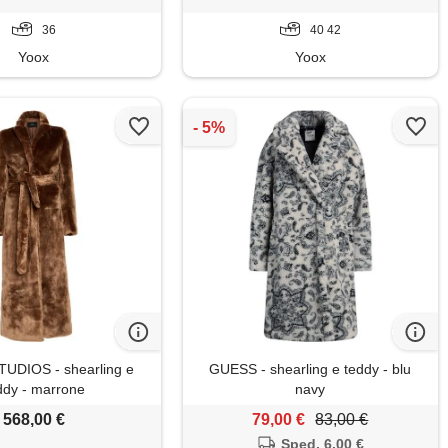
36
40 42
Yoox
Yoox
UDIOS - shearling e
GUESS - shearling e teddy - blu
ddy - marrone
navy
568,00 €
79,00 €
83,00 €
Sped. 6,00 €