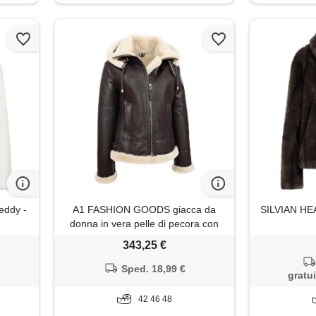
eddy -
A1 FASHION GOODS giacca da
SILVIAN HEA
donna in vera pelle di pecora con
cappuccio marrone shearling b3
343,25 €
pilot aviator coat - maria marrone
48
Sped. 18,99 €
gratui
42 46 48