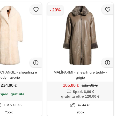
HANGE - shearling e
MALÌPARMI - shearling e teddy -
eddy - avorio
grigio
234,00 €
105,00 €
132,00 €
Sped. 6,00 €
Sped. gratuita
gratuita oltre 120,00 €
L M S XL XS
42 44 46
Yoox
Yoox