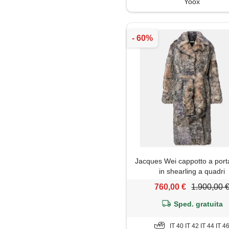
Yoox
Jacques Wei cappotto a port
in shearling a quadri
760,00 €
1.900,00 
Sped. gratuita
IT 40 IT 42 IT 44 IT 4