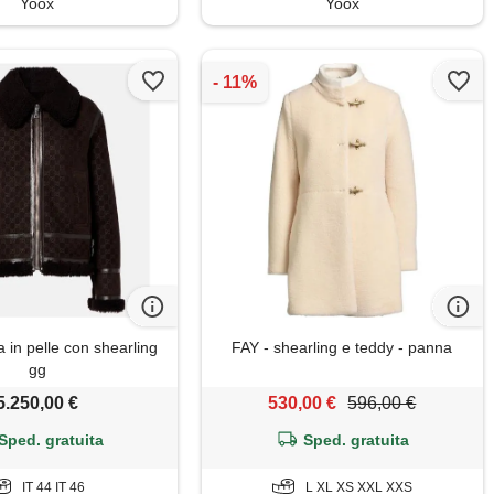
Yoox
Yoox
 in pelle con shearling
FAY - shearling e teddy - panna
gg
5.250,00 €
530,00 €
596,00 €
Sped. gratuita
Sped. gratuita
IT 44 IT 46
L XL XS XXL XXS