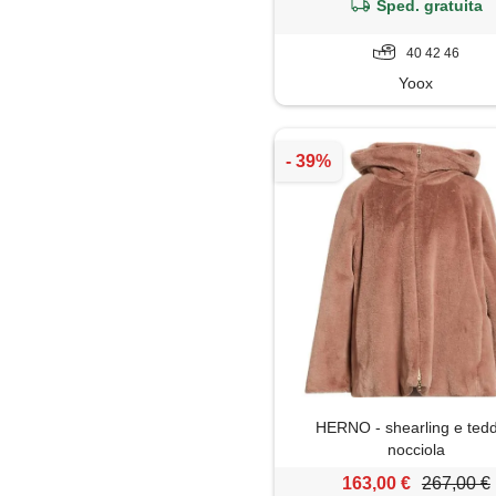
Sped. gratuita
40 42 46
Yoox
HERNO - shearling e tedd
nocciola
163,00 €
267,00 €