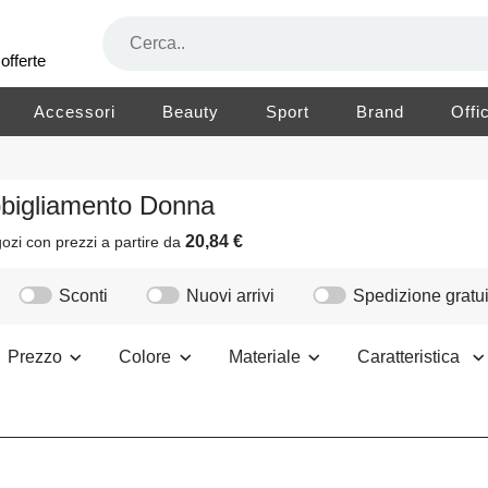
offerte
Accessori
Beauty
Sport
Brand
Offi
bbigliamento Donna
20,84 €
ozi
con prezzi a partire da
Sconti
Nuovi arrivi
Spedizione gratui
Prezzo
Colore
Materiale
Caratteristica