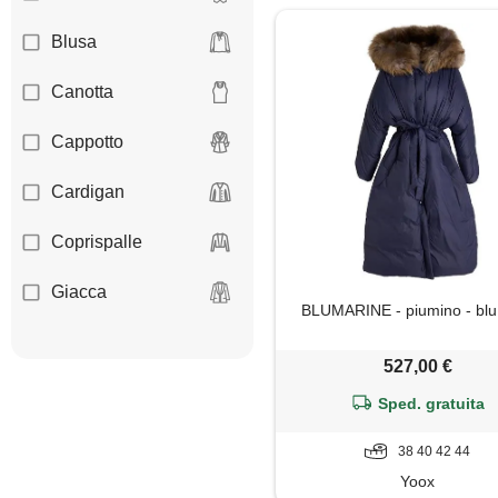
Blusa
Canotta
Cappotto
Cardigan
Coprispalle
Giacca
BLUMARINE - piumino - blu
Gilet
527,00 €
Giubbotto
Sped. gratuita
Gonna
38 40 42 44
Yoox
Jeans