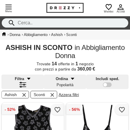
Menu
Wishlist
Accedi
›
›
›
›
Donna
Abbigliamento
Ashish
Sconti
ASHISH IN SCONTO
in Abbigliamento
Donna
14
1
Trovate
offerte in
negozio
360,00 €
con prezzi a partire da
Filtra
Ordina
Includi sped.
Popolarità
Ashish
Sconti
Azzera filtri