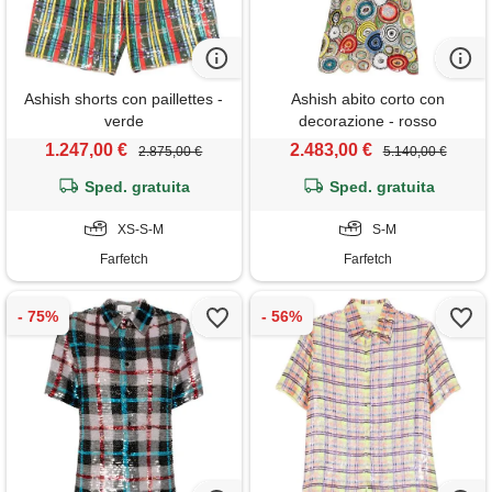
Ashish shorts con paillettes -
Ashish abito corto con
verde
decorazione - rosso
1.247,00 €
2.483,00 €
2.875,00 €
5.140,00 €
Sped. gratuita
Sped. gratuita
XS-S-M
S-M
Farfetch
Farfetch