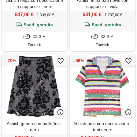
Ashish felpa con decorazione
Ashish felpa bad news con
e cappuccio - nero
cappuccio - viola
647,00 €
631,00 €
1.339,00 €
1.787,00 €
Sped. gratuita
Sped. gratuita
XS-S-M
XS-S-M
Farfetch
Farfetch
Ashish gonna con paillettes -
Ashish polo con decorazione -
nero
toni neutri