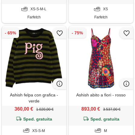
XS-S-M-L
XS
Farfetch
Farfetch
Ashish felpa con grafica -
Ashish abito a fiori - rosso
verde
360,00 €
893,00 €
1.020,00 €
3.537,00 €
Sped. gratuita
Sped. gratuita
XS-S-M
M