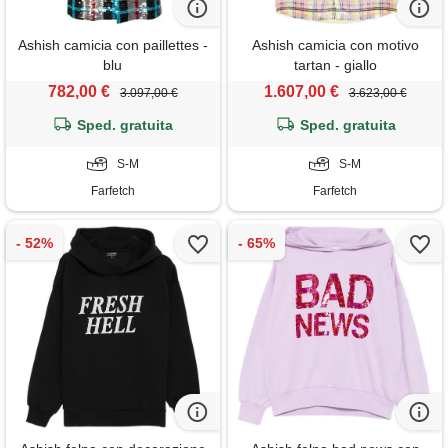
Ashish camicia con paillettes -
Ashish camicia con motivo
blu
tartan - giallo
782,00 €
1.607,00 €
3.097,00 €
3.623,00 €
Sped. gratuita
Sped. gratuita
S-M
S-M
Farfetch
Farfetch