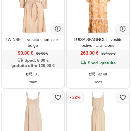
TWINSET - vestito chemisier -
LUISA SPAGNOLI - vestito
beige
estivo - arancione
90,00 €
263,00 €
96,00 €
294,00 €
Sped. 6,00 €
Sped. gratuita
gratuita oltre 120,00 €
XL
42 48
Yoox
Yoox