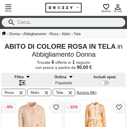
Menu
Wishlist
Accedi
›
›
›
›
›
Donna
Abbigliamento
Rosa
Abito
Tela
ABITO DI COLORE ROSA IN TELA
in
Abbigliamento Donna
6
1
Trovate
offerte in
negozio
90,00 €
con prezzi a partire da
Filtra
Ordina
Includi sped.
Popolarità
Rosa
Abito
Tela
Azzera filtri