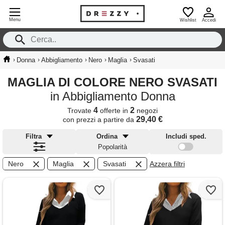
Menu
Wishlist
Accedi
›
›
›
›
›
Donna
Abbigliamento
Nero
Maglia
Svasati
MAGLIA DI COLORE NERO SVASATI
in Abbigliamento Donna
4
2
Trovate
offerte in
negozi
29,40 €
con prezzi a partire da
Filtra
Ordina
Includi sped.
Popolarità
Nero
Maglia
Svasati
Azzera filtri