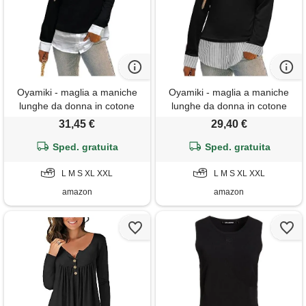
Oyamiki - maglia a maniche
Oyamiki - maglia a maniche
lunghe da donna in cotone
lunghe da donna in cotone
con colletto a camicia, a
con colletto a camicia, a
31,45 €
29,40 €
blocchi di colore, in maglia a
blocchi di colore, in maglia a
v, t-shirt casual, elegante,
Sped. gratuita
v, t-shirt casual, elegante,
Sped. gratuita
bluse, maglione svasato, top
bluse, maglione svasato, top
per autunno e inverno, nero
L M S XL XXL
per autunno e inverno, s
L M S XL XXL
amazon
amazon