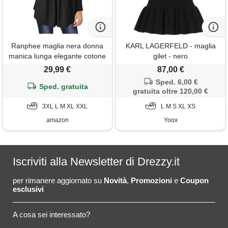
Ranphee maglia nera donna
KARL LAGERFELD - maglia
manica lunga elegante cotone
gilet - nero
tunica t shirt autunnali
29,99 €
87,00 €
abbigliamento tshirts camicie
Sped. 6,00 €
Sped. gratuita
gratuita oltre 120,00 €
3XL L M XL XXL
L M S XL XS
amazon
Yoox
Iscriviti alla Newsletter di Drezzy.it
per rimanere aggiornato su
Novità
,
Promozioni
e
Coupon
esclusivi
A cosa sei interessato?