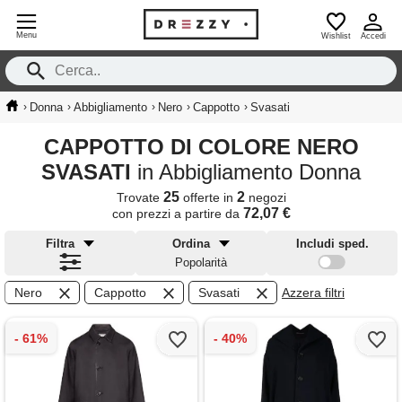
Menu
Wishlist
Accedi
›
›
›
›
›
Donna
Abbigliamento
Nero
Cappotto
Svasati
CAPPOTTO DI COLORE NERO
SVASATI
in Abbigliamento Donna
25
2
Trovate
offerte in
negozi
72,07 €
con prezzi a partire da
Filtra
Ordina
Includi sped.
Popolarità
Nero
Cappotto
Svasati
Azzera filtri