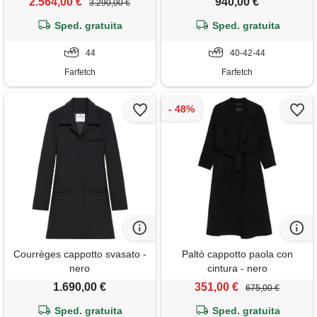
2.564,00 €
940,00 €
3.290,00 €
Sped. gratuita
Sped. gratuita
44
40-42-44
Farfetch
Farfetch
Courrèges cappotto svasato -
Paltò cappotto paola con
nero
cintura - nero
1.690,00 €
351,00 €
675,00 €
Sped. gratuita
Sped. gratuita