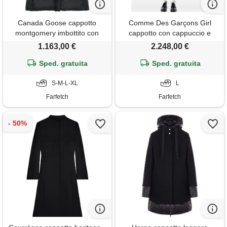
Canada Goose cappotto
Comme Des Garçons Girl
montgomery imbottito con
cappotto con cappuccio e
cappuccio - nero
alamari - blu
1.163,00 €
2.248,00 €
Sped. gratuita
Sped. gratuita
S-M-L-XL
L
Farfetch
Farfetch