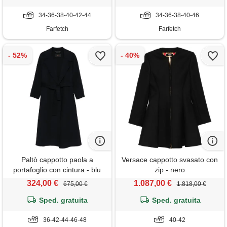
34-36-38-40-42-44
34-36-38-40-46
Farfetch
Farfetch
Paltò cappotto paola a
Versace cappotto svasato con
portafoglio con cintura - blu
zip - nero
324,00 €
1.087,00 €
675,00 €
1.818,00 €
Sped. gratuita
Sped. gratuita
36-42-44-46-48
40-42