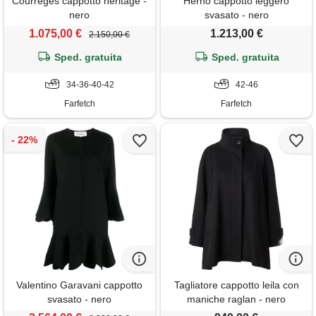
Courrèges cappotto heritage -
Herno cappotto leggero
nero
svasato - nero
1.075,00 €
1.213,00 €
2.150,00 €
Sped. gratuita
Sped. gratuita
34-36-40-42
42-46
Farfetch
Farfetch
Valentino Garavani cappotto
Tagliatore cappotto leila con
svasato - nero
maniche raglan - nero