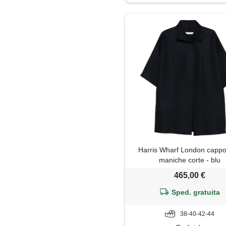
Giacca
Gilet
Giubbotto
Gonna
Jeans
Maglia
Harris Wharf London cappo
Maglietta
maniche corte - blu
465,00 €
Maglione
Sped. gratuita
Mantella
38-40-42-44
Pantaloni