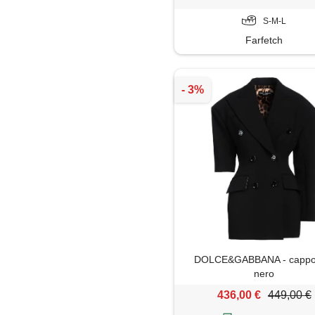
S-M-L
Farfetch
DOLCE&GABBANA - cappot
nero
436,00 €
449,00 €