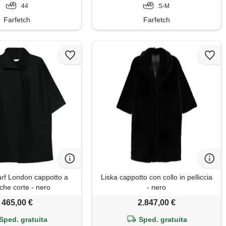
44
S-M
Farfetch
Farfetch
rf London cappotto a
Liska cappotto con collo in pelliccia
che corte - nero
- nero
465,00 €
2.847,00 €
Sped. gratuita
Sped. gratuita