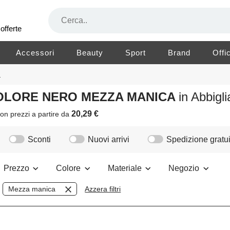
offerte
Accessori
Beauty
Sport
Brand
Offi
a
COLORE NERO MEZZA MANICA
in Abbig
20,29 €
on prezzi a partire da
Sconti
Nuovi arrivi
Spedizione gratui
Prezzo
Colore
Materiale
Negozio
Mezza manica
Azzera filtri