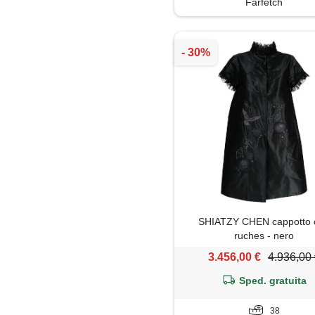
Farfetch
Piumino
Polo
Salopette
Shorts
Soprabito
Top
Trench
SHIATZY CHEN cappotto 
ruches - nero
Tunica
3.456,00 €
4.936,00
Sped. gratuita
Tute jumpsuit
38