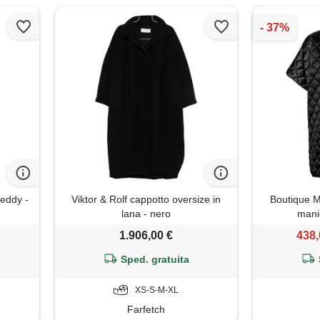
teddy -
Viktor & Rolf cappotto oversize in
Boutique M
lana - nero
mani
1.906,00 €
438,
Sped. gratuita
XS-S-M-XL
Farfetch