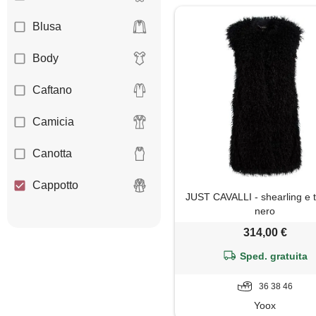
Blusa
Body
Caftano
Camicia
Canotta
Cappotto
JUST CAVALLI - shearling e 
nero
Cardigan
314,00 €
Coprispalle
Sped. gratuita
Dolcevita
36 38 46
Yoox
Felpa