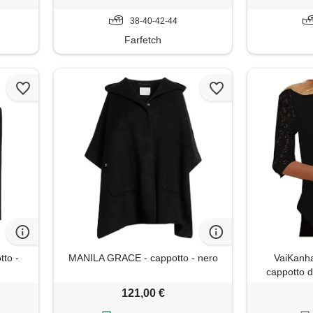
38-40-42-44
Farfetch
to -
MANILA GRACE - cappotto - nero
VaiKanha
cappotto d
manica cor
121,00 €
giacc