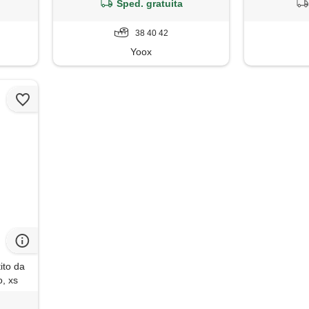
Sped. gratuita
38 40 42
Yoox
ito da
, xs