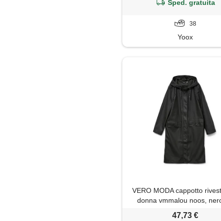
Sped. gratuita
38
Yoox
VERO MODA cappotto rivest
donna vmmalou noos, nero
47,73 €