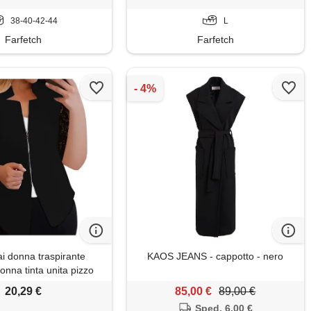
38-40-42-44
L
Farfetch
Farfetch
i donna traspirante
KAOS JEANS - cappotto - nero
onna tinta unita pizzo
ta sciolto casual tuta
20,29 €
85,00 €
89,00 €
a 1803, nero , s
Sped. 6,00 €