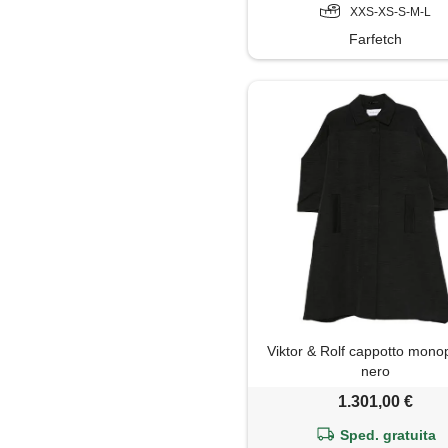
XXS-XS-S-M-L
Farfetch
Viktor & Rolf cappotto monop
nero
1.301,00 €
Sped. gratuita