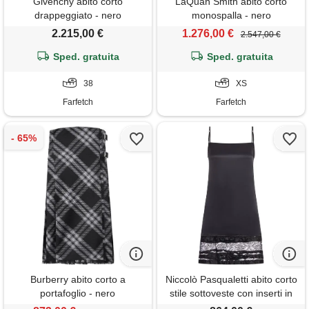
Givenchy abito corto
LaQuan Smith abito corto
drappeggiato - nero
monospalla - nero
2.215,00 €
1.276,00 €
2.547,00 €
Sped. gratuita
Sped. gratuita
38
XS
Farfetch
Farfetch
Burberry abito corto a
Niccolò Pasqualetti abito corto
portafoglio - nero
stile sottoveste con inserti in
pizzo - nero