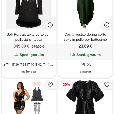
Self-Portrait abito corto con
Cocila vestito donna corto
pelliccia sintetica
sexy in pelle per battesimo
elegante, morbido lungo
345,00 €
23,69 €
575,00 €
abbigliamento stile etnico,
Sped. gratuita
estate (verde, xl)
Sped. gratuita
IT 36 IT 38 IT 40 IT 42 IT 44 IT 48
XL
mytheresa
amazon