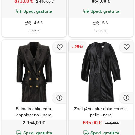
873,00 €
864,00 €
2.490,00 €
Sped. gratuita
Sped. gratuita
4-6-8
S-M
Farfetch
Farfetch
Balmain abito corto
Zadig&Voltaire abito corto in
doppiopetto - nero
pelle - nero
2.054,00 €
635,00 €
848,00 €
Sped. gratuita
Sped. gratuita