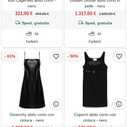
Karl Lagerfeld abito corto -
Golden Goose abito corto in
nero
pelle - nero
321,00 €
1.317,00 €
494,00 €
1.690,00 €
Sped. gratuita
Sped. gratuita
38
40
Farfetch
Farfetch
Givenchy abito corto con
Coperni abito corto con
cintura - nero
cintura - nero