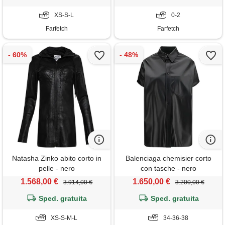
XS-S-L
0-2
Farfetch
Farfetch
Natasha Zinko abito corto in
Balenciaga chemisier corto
pelle - nero
con tasche - nero
1.568,00 €
1.650,00 €
3.914,00 €
3.200,00 €
Sped. gratuita
Sped. gratuita
XS-S-M-L
34-36-38