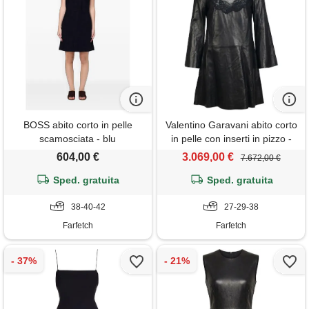
BOSS abito corto in pelle
Valentino Garavani abito corto
scamosciata - blu
in pelle con inserti in pizzo -
nero
604,00 €
3.069,00 €
7.672,00 €
Sped. gratuita
Sped. gratuita
38-40-42
27-29-38
Farfetch
Farfetch