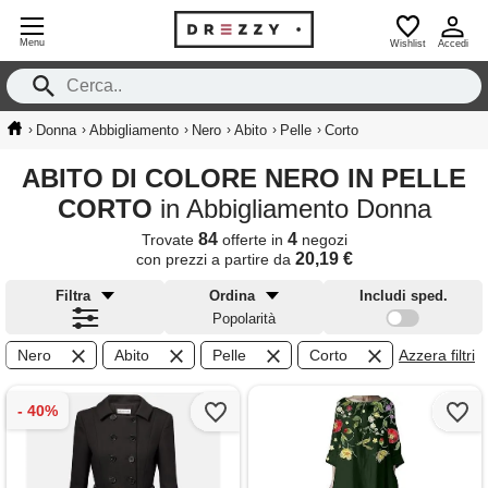
Menu
Wishlist
Accedi
›
›
›
›
›
›
Donna
Abbigliamento
Nero
Abito
Pelle
Corto
ABITO DI COLORE NERO IN PELLE
CORTO
in Abbigliamento Donna
84
4
Trovate
offerte in
negozi
20,19 €
con prezzi a partire da
Filtra
Ordina
Includi sped.
Popolarità
Nero
Abito
Pelle
Corto
Azzera filtri