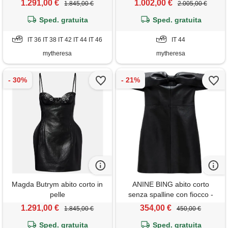
1.291,00 €
1.002,00 €
1.845,00 €
2.005,00 €
Sped. gratuita
Sped. gratuita
IT 36 IT 38 IT 42 IT 44 IT 46
IT 44
mytheresa
mytheresa
Magda Butrym abito corto in
ANINE BING abito corto
pelle
senza spalline con fiocco -
nero
1.291,00 €
354,00 €
1.845,00 €
450,00 €
Sped. gratuita
Sped. gratuita