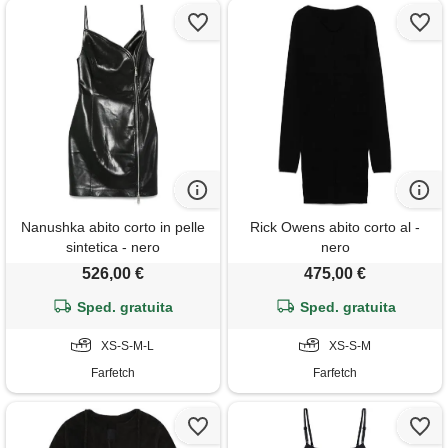
Nanushka abito corto in pelle
Rick Owens abito corto al -
sintetica - nero
nero
526,00 €
475,00 €
Sped. gratuita
Sped. gratuita
XS-S-M-L
XS-S-M
Farfetch
Farfetch