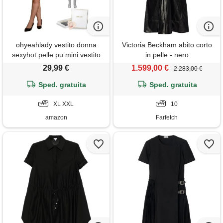
ohyeahlady vestito donna
Victoria Beckham abito corto
sexyhot pelle pu mini vestito
in pelle - nero
discoteca corto abito
29,99 €
1.599,00 €
2.283,00 €
sexydonna hot curvy pelle pu
taglie forti bodycon clubwear
Sped. gratuita
Sped. gratuita
cocktail party festa xxl,
nero+calze
XL XXL
10
amazon
Farfetch