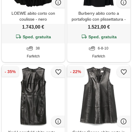
LOEWE abito corto con
Burberry abito corto a
coulisse - nero
portafoglio con plissettatura -
nero
1.743,00 €
1.521,00 €
Sped. gratuita
Sped. gratuita
38
6-8-10
Farfetch
Farfetch