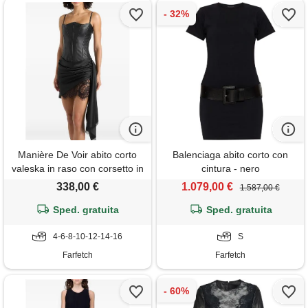
Manière De Voir abito corto
Balenciaga abito corto con
valeska in raso con corsetto in
cintura - nero
pelle nera e inserto in pizzo -
338,00 €
1.079,00 €
1.587,00 €
nero
Sped. gratuita
Sped. gratuita
4-6-8-10-12-14-16
S
Farfetch
Farfetch