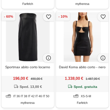
Farfetch
mytheresa
Sportmax abito corto locarno
David Koma abito corto - nero
196,00 €
1.338,00 €
490,00 €
1.487,00 €
Sped. 13,00 €
Sped. gratuita
IT 36 IT 38 IT 42 IT 46 IT 50
XS-S-M
mytheresa
Farfetch