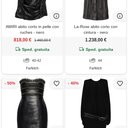
AMIRI abito corto in pelle con
La-Rose abito corto con
ruches - nero
cintura - nero
818,00 €
1.238,00 €
1.460,00 €
Sped. gratuita
Sped. gratuita
40-42
44
Farfetch
Farfetch