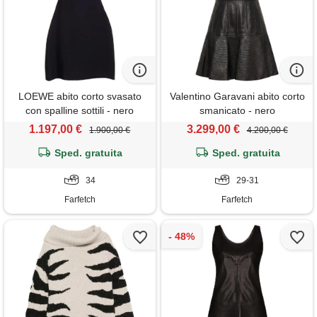
LOEWE abito corto svasato
Valentino Garavani abito corto
con spalline sottili - nero
smanicato - nero
1.197,00 €
3.299,00 €
1.900,00 €
4.200,00 €
Sped. gratuita
Sped. gratuita
34
29-31
Farfetch
Farfetch