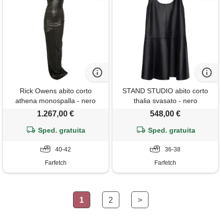
Rick Owens abito corto
STAND STUDIO abito corto
athena monospalla - nero
thalia svasato - nero
1.267,00 €
548,00 €
Sped. gratuita
Sped. gratuita
40-42
36-38
Farfetch
Farfetch
1
2
>