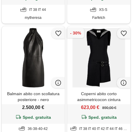
IT 38 IT 44
XS-S
mytheresa
Farfetch
Balmain abito con scollatura
Coperni abito corto
posteriore - nero
asimmetricocon cintura
2.500,00 €
623,00 €
890,00 €
Sped. gratuita
Sped. gratuita
36-38-40-42
IT 38 IT 40 IT 42 IT 44 IT 46 IT 48