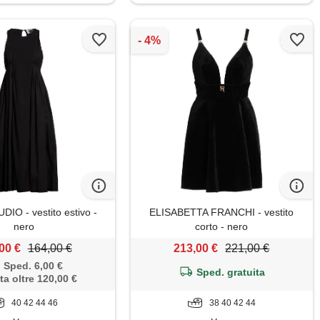
IO - vestito estivo -
ELISABETTA FRANCHI - vestito
nero
corto - nero
00 €
164,00 €
213,00 €
221,00 €
Sped. 6,00 €
Sped. gratuita
ta oltre 120,00 €
40 42 44 46
38 40 42 44