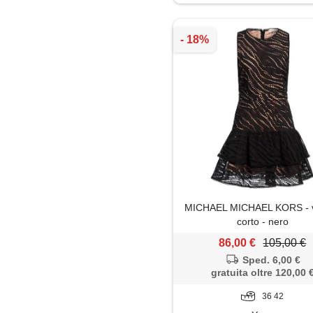
Jeans
Leggings
Maglia
Maglietta
Maglione
Mantella
MICHAEL MICHAEL KORS - v
Minigonna
corto - nero
86,00 €
105,00 €
Pantaloni
Sped. 6,00 €
gratuita oltre 120,00 
Shorts
36 42
Top