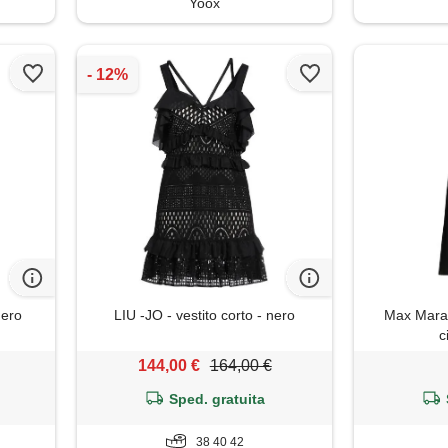
Yoox
nero
LIU -JO - vestito corto - nero
Max Mara 
c
144,00 €
164,00 €
Sped. gratuita
38 40 42