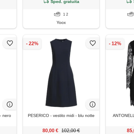
Sped. gratuita
1 2
Yoox
- nero
PESERICO - vestito midi - blu notte
ANTONELLI 
80,00 €
102,00 €
85,