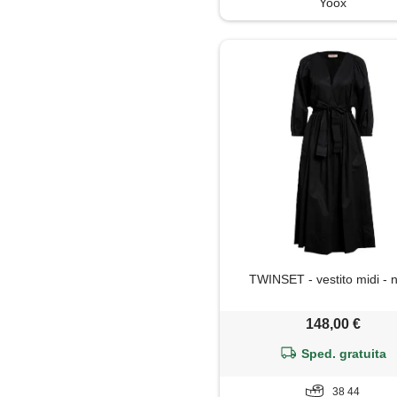
Yoox
Tute jumpsuit
TWINSET - vestito midi - 
148,00 €
Sped. gratuita
38 44