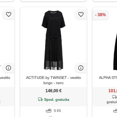
estito
ACTITUDE by TWINSET - vestito
ALPHA STUD
lungo - nero
146,00 €
101,
Sped. gratuita
€
gratui
S XS