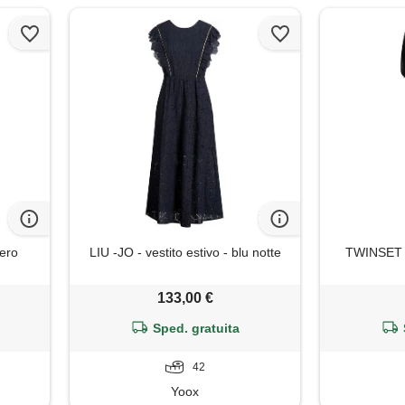
nero
LIU -JO - vestito estivo - blu notte
TWINSET - 
133,00 €
Sped. gratuita
42
Yoox