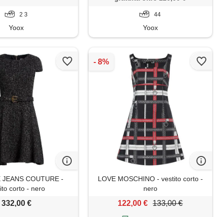
2 3
44
Yoox
Yoox
 JEANS COUTURE -
LOVE MOSCHINO - vestito corto -
ito corto - nero
nero
332,00 €
122,00 €
133,00 €