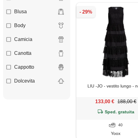
Blusa
Body
Camicia
Canotta
Cappotto
Dolcevita
LIU -JO - vestito lungo - 
Felpa
133,00 €
188,00 €
Giacca
Sped. gratuita
Giubbotto
40
Yoox
Gonna