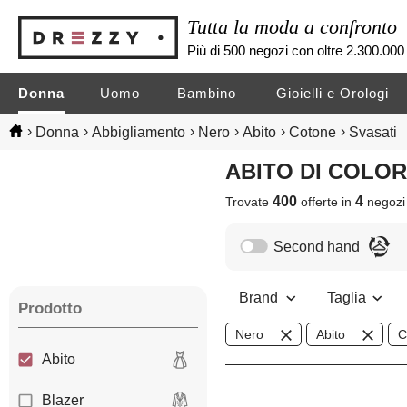
Tutta la moda a confronto
Più di 500 negozi con oltre 2.300.000 
Donna
Uomo
Bambino
Gioielli e Orologi
›
›
›
›
›
›
Donna
Abbigliamento
Nero
Abito
Cotone
Svasati
ABITO DI COLO
400
4
Trovate
offerte in
negoz
Second hand
Brand
Taglia
Prodotto
Nero
Abito
C
Abito
Blazer