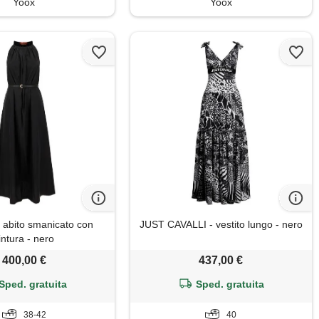
Yoox
Yoox
abito smanicato con
JUST CAVALLI - vestito lungo - nero
intura - nero
400,00 €
437,00 €
Sped. gratuita
Sped. gratuita
38-42
40