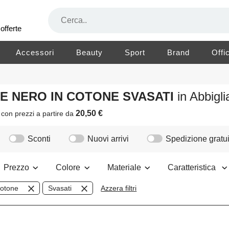
offerte
Accessori
Beauty
Sport
Brand
Offi
RE NERO IN COTONE SVASATI
in Abbig
20,50 €
i
con prezzi a partire da
Sconti
Nuovi arrivi
Spedizione gratui
Prezzo
Colore
Materiale
Caratteristica
otone
Svasati
Azzera filtri