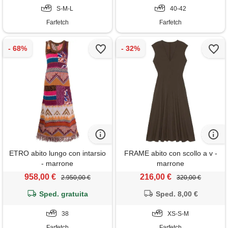
S-M-L
40-42
Farfetch
Farfetch
ETRO abito lungo con intarsio
FRAME abito con scollo a v -
- marrone
marrone
958,00 €
216,00 €
2.950,00 €
320,00 €
Sped. gratuita
Sped. 8,00 €
38
XS-S-M
Farfetch
Farfetch