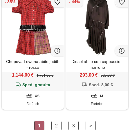
Chopova Lowena abito judith
Diesel abito con cappuccio -
- rosso
marrone
1.144,00 €
293,00 €
1.761,00 €
525,00 €
Sped. gratuita
Sped. 8,00 €
XS
M
Farfetch
Farfetch
1
2
3
>