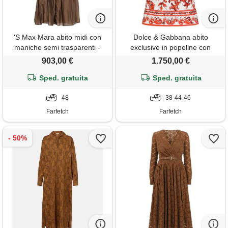
'S Max Mara abito midi con
Dolce & Gabbana abito
maniche semi trasparenti -
exclusive in popeline con
marrone
stampa maiolica - bianco
903,00 €
1.750,00 €
Sped. gratuita
Sped. gratuita
48
38-44-46
Farfetch
Farfetch