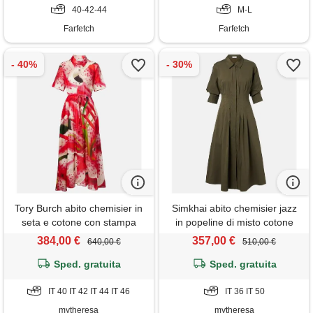
40-42-44
M-L
Farfetch
Farfetch
Tory Burch abito chemisier in
Simkhai abito chemisier jazz
seta e cotone con stampa
in popeline di misto cotone
384,00 €
357,00 €
640,00 €
510,00 €
Sped. gratuita
Sped. gratuita
IT 40 IT 42 IT 44 IT 46
IT 36 IT 50
mytheresa
mytheresa