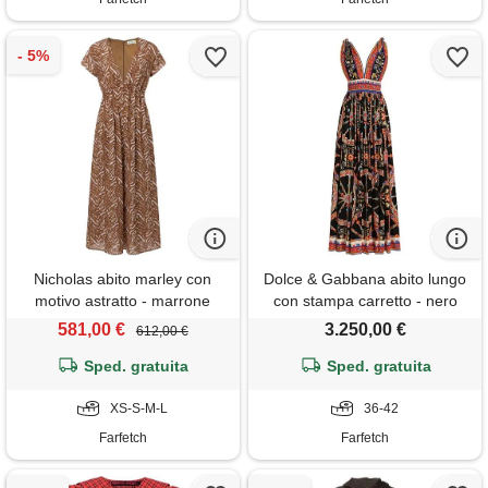
Nicholas abito marley con
Dolce & Gabbana abito lungo
motivo astratto - marrone
con stampa carretto - nero
581,00 €
3.250,00 €
612,00 €
Sped. gratuita
Sped. gratuita
XS-S-M-L
36-42
Farfetch
Farfetch