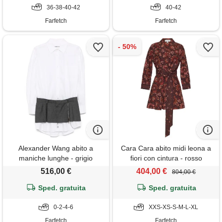
36-38-40-42
40-42
Farfetch
Farfetch
Alexander Wang abito a
Cara Cara abito midi leona a
maniche lunghe - grigio
fiori con cintura - rosso
516,00 €
404,00 €
804,00 €
Sped. gratuita
Sped. gratuita
0-2-4-6
XXS-XS-S-M-L-XL
Farfetch
Farfetch