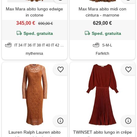
Max Mara abito lungo edwige
Max Mara abito midi con
in cotone
cintura - marrone
345,00 €
629,00 €
690,00 €
Sped. gratuita
Sped. gratuita
IT 34 IT 36 IT 38 IT 40 IT 42 IT 44 IT 46 IT 48
S-M-L
mytheresa
Farfetch
Lauren Ralph Lauren abito
TWINSET abito lungo in crêpe