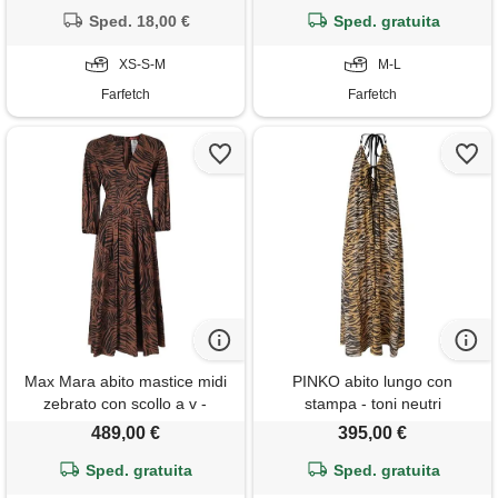
Sped. 18,00 €
Sped. gratuita
XS-S-M
M-L
Farfetch
Farfetch
Max Mara abito mastice midi
PINKO abito lungo con
zebrato con scollo a v -
stampa - toni neutri
marrone
489,00 €
395,00 €
Sped. gratuita
Sped. gratuita