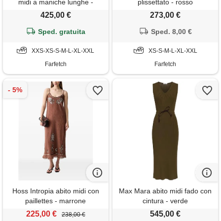
midi a maniche lunghe -
plissettato - rosso
marrone
425,00 €
273,00 €
Sped. gratuita
Sped. 8,00 €
XXS-XS-S-M-L-XL-XXL
XS-S-M-L-XL-XXL
Farfetch
Farfetch
Hoss Intropia abito midi con
Max Mara abito midi fado con
paillettes - marrone
cintura - verde
225,00 €
545,00 €
238,00 €