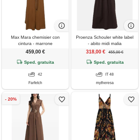
Max Mara chemisier con
Proenza Schouler white label
cintura - marrone
- abito midi malia
459,00 €
318,00 €
455,00 €
Sped. gratuita
Sped. gratuita
42
IT 48
Farfetch
mytheresa