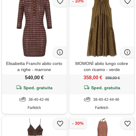
Elisabetta Franchi abito corto
MOMONÌ abito lungo cobre
a righe - marrone
con ricamo - verde
540,00 €
358,00 €
398,00 €
Sped. gratuita
Sped. gratuita
38-40-42-46
38-40-42-44-46
Farfetch
Farfetch