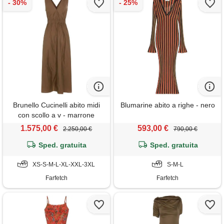
Brunello Cucinelli abito midi
Blumarine abito a righe - nero
con scollo a v - marrone
1.575,00 €
593,00 €
2.250,00 €
790,00 €
Sped. gratuita
Sped. gratuita
XS-S-M-L-XL-XXL-3XL
S-M-L
Farfetch
Farfetch