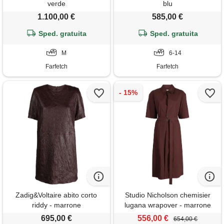
verde
blu
1.100,00 €
585,00 €
Sped. gratuita
Sped. gratuita
M
6-14
Farfetch
Farfetch
Zadig&Voltaire abito corto
Studio Nicholson chemisier
riddy - marrone
lugana wrapover - marrone
695,00 €
556,00 €
654,00 €