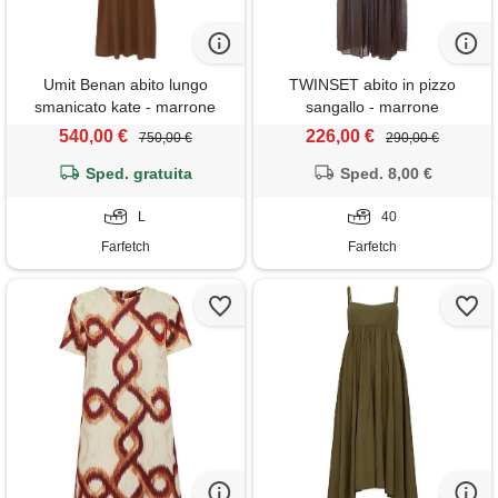
Umit Benan abito lungo
TWINSET abito in pizzo
smanicato kate - marrone
sangallo - marrone
540,00 €
226,00 €
750,00 €
290,00 €
Sped. gratuita
Sped. 8,00 €
L
40
Farfetch
Farfetch