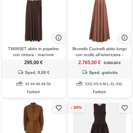
TWINSET abito in popeline
Brunello Cucinelli abito lungo
con cintura - marrone
con scollo all'americana -
marrone
295,00 €
2.765,00 €
3.950,00 €
Sped. 8,00 €
Sped. gratuita
42-44-46-48-50
XXS-XS-S-M-L-XL-XXL
Farfetch
Farfetch