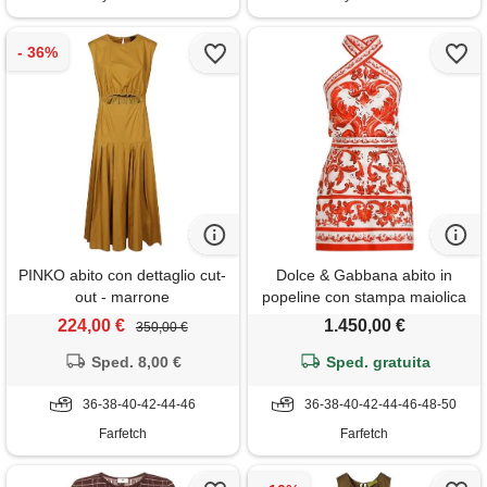
PINKO abito con dettaglio cut-
Dolce & Gabbana abito in
out - marrone
popeline con stampa maiolica
- bianco
224,00 €
1.450,00 €
350,00 €
Sped. 8,00 €
Sped. gratuita
36-38-40-42-44-46
36-38-40-42-44-46-48-50
Farfetch
Farfetch