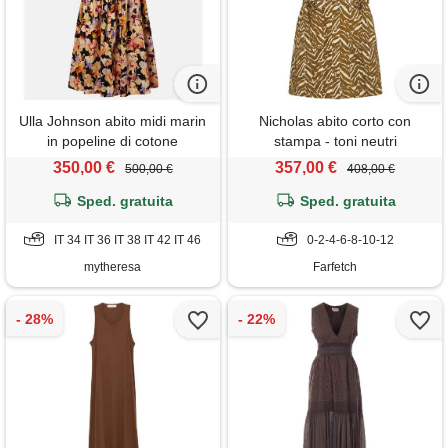
Ulla Johnson abito midi marin
Nicholas abito corto con
in popeline di cotone
stampa - toni neutri
350,00 €
357,00 €
500,00 €
408,00 €
Sped. gratuita
Sped. gratuita
IT 34 IT 36 IT 38 IT 42 IT 46
0-2-4-6-8-10-12
mytheresa
Farfetch