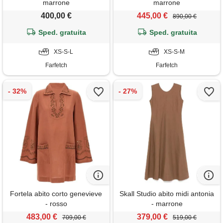
marrone
marrone
400,00 €
445,00 €
890,00 €
Sped. gratuita
Sped. gratuita
XS-S-L
XS-S-M
Farfetch
Farfetch
Fortela abito corto genevieve
Skall Studio abito midi antonia
- rosso
- marrone
483,00 €
379,00 €
709,00 €
519,00 €