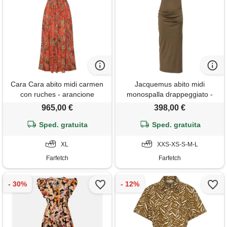
Cara Cara abito midi carmen
Jacquemus abito midi
con ruches - arancione
monospalla drappeggiato -
verde
965,00 €
398,00 €
Sped. gratuita
Sped. gratuita
XL
XXS-XS-S-M-L
Farfetch
Farfetch