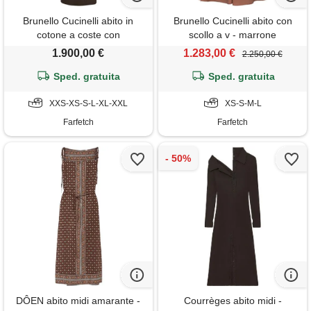
Brunello Cucinelli abito in
Brunello Cucinelli abito con
cotone a coste con
scollo a v - marrone
decorazione monili - marrone
1.900,00 €
1.283,00 €
2.250,00 €
Sped. gratuita
Sped. gratuita
XXS-XS-S-L-XL-XXL
XS-S-M-L
Farfetch
Farfetch
DÔEN abito midi amarante -
Courrèges abito midi -