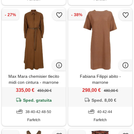
Max Mara chemisier tlecito
Fabiana Filippi abito -
midi con cintura - marrone
marrone
335,00 €
298,00 €
459,00 €
480,00 €
Sped. gratuita
Sped. 8,00 €
38-40-42-48-50
40-42-44
Farfetch
Farfetch