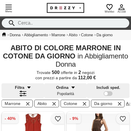
Menu
Wishlist
Accedi
›
›
›
›
›
›
Donna
Abbigliamento
Marrone
Abito
Cotone
Da giorno
ABITO DI COLORE MARRONE IN
COTONE DA GIORNO
in Abbigliamento
Donna
500
2
Trovate
offerte in
negozi
112,00 €
con prezzi a partire da
Filtra
Ordina
Includi sped.
Popolarità
Marrone
Abito
Cotone
Da giorno
Azz