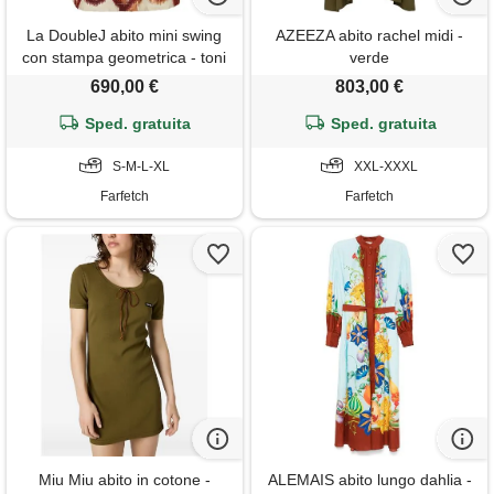
La DoubleJ abito mini swing
AZEEZA abito rachel midi -
con stampa geometrica - toni
verde
neutri
690,00 €
803,00 €
Sped. gratuita
Sped. gratuita
S-M-L-XL
XXL-XXXL
Farfetch
Farfetch
Miu Miu abito in cotone -
ALEMAIS abito lungo dahlia -