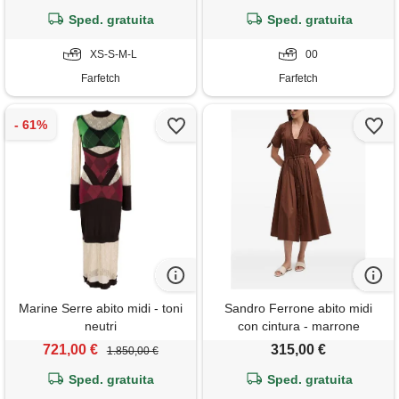
Sped. gratuita
Sped. gratuita
XS-S-M-L
00
Farfetch
Farfetch
Marine Serre abito midi - toni
Sandro Ferrone abito midi
neutri
con cintura - marrone
721,00 €
315,00 €
1.850,00 €
Sped. gratuita
Sped. gratuita