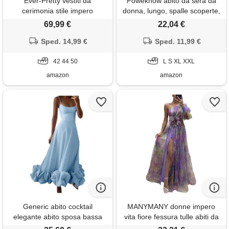
Ever-Pretty vestiti da
Foweknow abito da sera da
cerimonia stile impero
donna, lungo, spalle scoperte,
maniche corte linea ad a
da cocktail, linea ad a, in tulle,
69,99 €
22,04 €
elegante scollo a rotondo
elegante, per matrimonio,
donna tulle grigio 44
Sped. 14,99 €
maxi abito da ballo, abito da
Sped. 11,99 €
ballo, abito da ballo da donna,
42 44 50
motivo floreale, con
L S XL XXL
amazon
amazon
Generic abito cocktail
MANYMANY donne impero
elegante abito sposa bassa
vita fiore fessura tulle abiti da
abiti da sposa stupendi abito
ballo 2024 una spalla manica