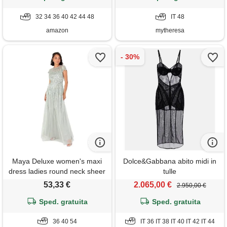
32 34 36 40 42 44 48
IT 48
amazon
mytheresa
Maya Deluxe women's maxi
Dolce&Gabbana abito midi in
dress ladies round neck sheer
tulle
cap sleeve sequin
53,33 €
2.065,00 €
2.950,00 €
embellished tulle a-line
evening occasion prom ball
Sped. gratuita
Sped. gratuita
gown, verde salvia 54
36 40 54
IT 36 IT 38 IT 40 IT 42 IT 44