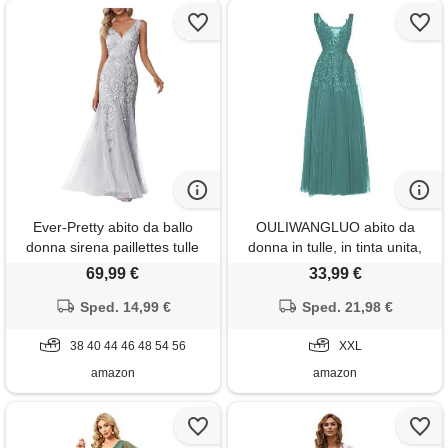
Ever-Pretty abito da ballo
OULIWANGLUO abito da
donna sirena paillettes tulle
donna in tulle, in tinta unita,
petto basso scollo a v senza
lungo, sottile, elegante, da
69,99 €
33,99 €
maniche stile impero argento
cocktail, da sposa, da festa,
Sped. 14,99 €
54
verde chiaro1, xxl
Sped. 21,98 €
38 40 44 46 48 54 56
XXL
amazon
amazon