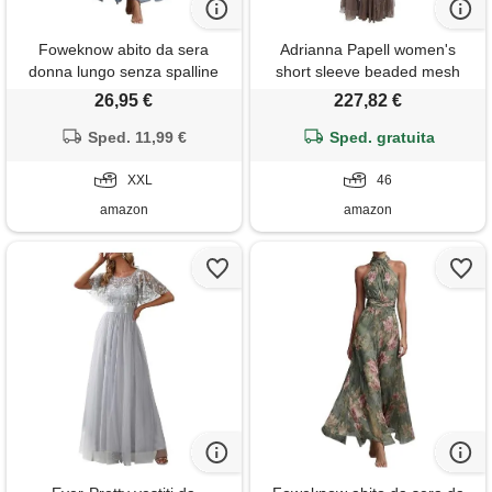
Foweknow abito da sera
Adrianna Papell women's
donna lungo senza spalline
short sleeve beaded mesh
cocktail a linea tulle abito da
gown, lead, 10
26,95 €
227,82 €
cerimonia elegante per
matrimonio maxi abito da
Sped. 11,99 €
Sped. gratuita
ballo abito festivo per laurea
donne motivo floreale
XXL
46
neckholder abito
amazon
amazon