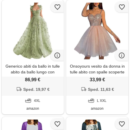
Generico abiti da ballo in tulle
Onsoyours vesito da donna in
abito da ballo lungo con
tulle abito con spalle scoperte
farfalle 3d abiti da sera sexy
da cocktail in rete a strati mini
86,99 €
33,99 €
con spacchi e applicazioni in
tutu abito da seral b rosa l
pizzo verde salvia 4xl
Sped. 19,97 €
Sped. 11,63 €
4XL
L XXL
amazon
amazon