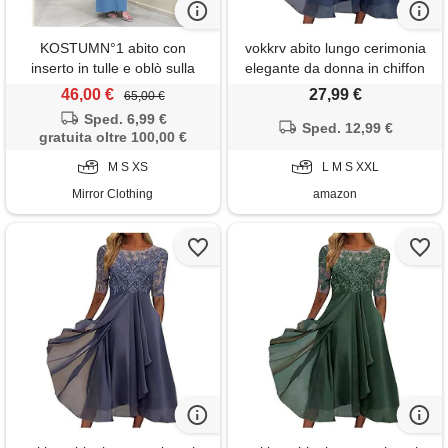
KOSTUMN°1 abito con
vokkrv abito lungo cerimonia
inserto in tulle e oblò sulla
elegante da donna in chiffon
schiena;KOSTUMN°1,
vestiti a manica 3/4 tinta unita
46,00 €
27,99 €
65,00 €
azzurro
pieghetta ricama trasparante
Sped. 6,99 €
tulle sera patchwork estivi
Sped. 12,99 €
gratuita oltre 100,00 €
linea ad a oversize s-3xl
M S XS
L M S XXL
Mirror Clothing
amazon