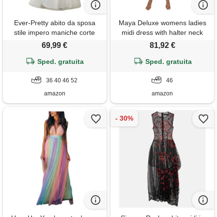
Ever-Pretty abito da sposa
Maya Deluxe womens ladies
stile impero maniche corte
midi dress with halter neck
linea ad a elegante scollo a
tulle for evening graduation
69,99 €
81,92 €
rotondo donna tulle bianca 40
prom wedding bridesmaids
Sped. gratuita
ball gown, vestito per
Sped. gratuita
damigella d'onore donna,
36 40 46 52
moody lilac, 14
46
amazon
amazon