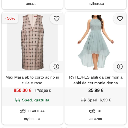
raffinato
amazon
mytheresa
Max Mara abito corto acino in
RYTEJFES abiti da cerimonia
tulle e raso
abiti da cerimonia donna
lunghi eleganti abito sposa
850,00 €
35,99 €
1.700,00 €
lungo vestito curvy stile
Sped. gratuita
impero elegante estivo taglie
Sped. 6,99 €
forti sera semplice d'onore
IT 40 IT 44
vestiti xl sirena verde
XL
smeraldo tulle
mytheresa
amazon