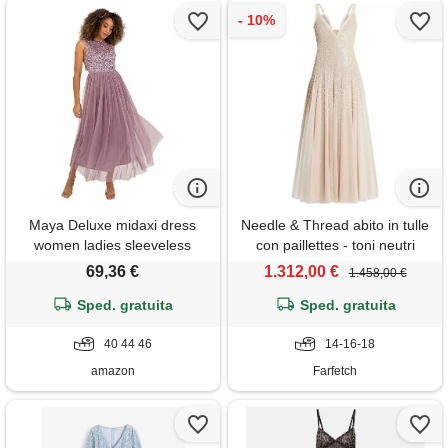
Maya Deluxe midaxi dress
Needle & Thread abito in tulle
women ladies sleeveless
con paillettes - toni neutri
sequins high empire waist
69,36 €
1.312,00 €
1.458,00 €
tulle embellished for wedding
guest ball vestito per
Sped. gratuita
Sped. gratuita
damigella d'onore, moody
lilac, 14 donna
40 44 46
14-16-18
amazon
Farfetch