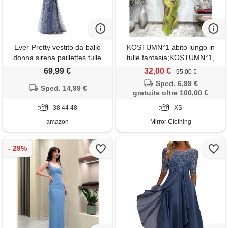
Ever-Pretty vestito da ballo
KOSTUMN°1 abito lungo in
donna sirena paillettes tulle
tulle fantasia;KOSTUMN°1,
petto basso scollo a v senza
lime
69,99 €
32,00 €
95,00 €
maniche stile impero marina
Sped. 6,99 €
polverosa 48
Sped. 14,99 €
gratuita oltre 100,00 €
38 44 48
XS
amazon
Mirror Clothing