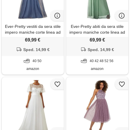
Ever-Pretty vestiti da sera stile
Ever-Pretty abiti da sera stile
impero maniche corte linea ad
impero maniche corte linea ad
a elegante scollo a rotondo
a elegante scollo a rotondo
69,99 €
69,99 €
donna tulle denim blu 40
donna tulle menta verde 42
Sped. 14,99 €
Sped. 14,99 €
40 50
40 42 48 52 56
amazon
amazon