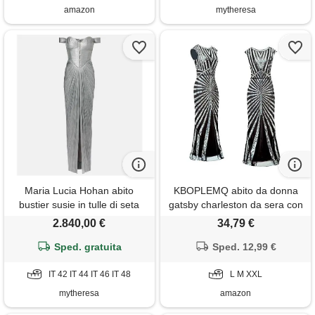
amazon
mytheresa
Maria Lucia Hohan abito
KBOPLEMQ abito da donna
bustier susie in tulle di seta
gatsby charleston da sera con
paillettes, lungo, anni 1920,
2.840,00 €
34,79 €
abito da cocktail flapper, in
Sped. gratuita
tulle, abito da ballo 1920 retrò
Sped. 12,99 €
stile cocktail flapper, o
IT 42 IT 44 IT 46 IT 48
argento, l
L M XXL
mytheresa
amazon