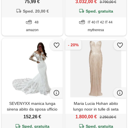
75,99 €
3.032,00 €
3.790,00 €
ruggine abito da sera formale
vestito da festa, verde scuro,
Sped. 20,00 €
Sped. gratuita
48
48
IT 40 IT 42 IT 44
amazon
mytheresa
SEVENYXX manica lunga
Maria Lucia Hohan abito
sirena abito da sposa ufficio
lungo noor in tulle di seta
civile abiti da sposa tulle abiti
152,26 €
1.800,00 €
2.250,00 €
da sposa con treno, bianco,
Sped. gratuita
40
Sped. gratuita