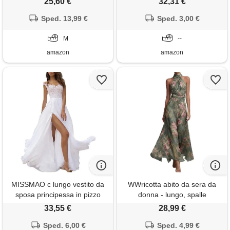
25,60 €
32,31 €
da sposa tulle abito corto
lunga stampa floreale abiti da
matrimonio abito da
Sped. 13,99 €
festa di sera per donna
Sped. 3,00 €
principessa sposa vestito in
seta lungo vestito lungo rosa
M
--
matrimonio civile
amazon
amazon
MISSMAO c lungo vestito da
WWricotta abito da sera da
sposa principessa in pizzo
donna - lungo, spalle
con schiena nuda abito da
scoperte, da cocktail, motivo
33,55 €
28,99 €
sera tulle v-collo vestito da
floreale, linea ad a, in tulle,
cerimonia stile impero maxi
Sped. 6,00 €
elegante, per matrimonio,
Sped. 4,99 €