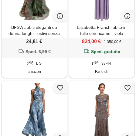
BFSWL abiti eleganti da
Elisabetta Franchi abito in
donna lunghi - estivi senza
tulle con ricamo - viola
schiena scoperta in tulle -
24,81 €
824,00 €
1.350,00 €
spaghetti abito estivo
profondo - vacanza a terra
Sped. 6,99 €
Sped. gratuita
maxi abito, verde militare, s
L S
38-44
amazon
Farfetch