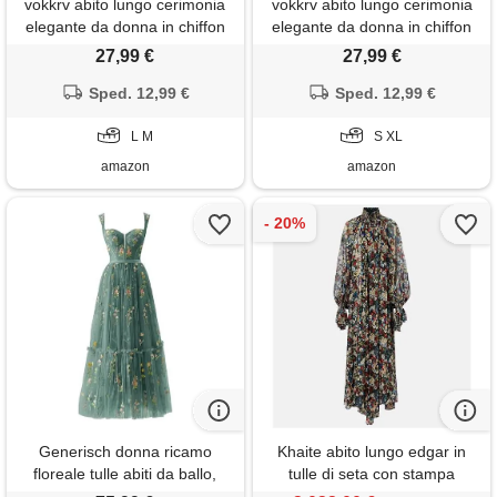
vokkrv abito lungo cerimonia
vokkrv abito lungo cerimonia
elegante da donna in chiffon
elegante da donna in chiffon
vestiti a manica 3/4 tinta unita
vestiti a manica 3/4 tinta unita
27,99 €
27,99 €
pieghetta ricama trasparante
pieghetta ricama trasparante
tulle sera patchwork estivi
Sped. 12,99 €
tulle sera patchwork estivi
Sped. 12,99 €
linea ad a oversize s-3xl
linea ad a oversize s-3xl
L M
S XL
amazon
amazon
Generisch donna ricamo
Khaite abito lungo edgar in
floreale tulle abiti da ballo,
tulle di seta con stampa
corsetto lungo spaghetti fata
floreale