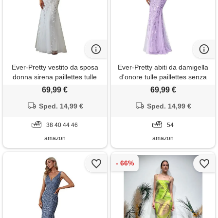
Ever-Pretty vestito da sposa
Ever-Pretty abiti da damigella
donna sirena paillettes tulle
d'onore tulle paillettes senza
petto basso scollo a v senza
maniche impero vita scollo a v
69,99 €
69,99 €
maniche stile impero bianco
a line lavanda 54
Sped. 14,99 €
38
Sped. 14,99 €
38 40 44 46
54
amazon
amazon