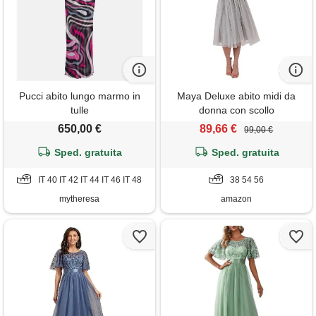
Pucci abito lungo marmo in
Maya Deluxe abito midi da
tulle
donna con scollo
all'americana in tulle per sera,
650,00 €
89,66 €
99,00 €
laurea, ballo di fine anno,
Sped. gratuita
matrimonio, damigelle d'onore
Sped. gratuita
vestito, grigio chiaro, 42
IT 40 IT 42 IT 44 IT 46 IT 48
38 54 56
mytheresa
amazon