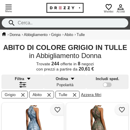
Menu
Wishlist
Accedi
›
›
›
›
›
Donna
Abbigliamento
Grigio
Abito
Tulle
ABITO DI COLORE GRIGIO IN TULLE
in Abbigliamento Donna
244
8
Trovate
offerte in
negozi
20,61 €
con prezzi a partire da
Filtra
Ordina
Includi sped.
Popolarità
Grigio
Abito
Tulle
Azzera filtri