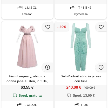
retrò cocktail flapper, s
L M S XL
IT 44 IT 46
amazon
mytheresa
Fiamll regency, abito da
Self-Portrait abito in jersey
donna jane austen, in tulle,
con tulle
abito da sera con guanti, abito
63,55 €
240,00 €
400,00 €
da ballo vittoriano, abito da
cocktail da donna lungo,
Sped. gratuita
Sped. 13,00 €
colore: rosa. , xl
L XL XXL
IT 36