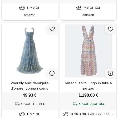
linea ad a pizzo lungo abito
maxi abito da ballo, abito da
da damigella, bianco, l
L M S XL
ballo, abito da ballo da donna
M S XL XXL
amazon
amazon
Vhersily abiti damigella
Missoni abito lungo in tulle a
d'onore, donna ricamo
zig zag
floreale tulle abiti da ballo,
49,93 €
1.190,00 €
corsetto lungo spaghetti fata
ruggine abito da sera formale
Sped. 16,99 €
Sped. gratuita
vestito da festa, vestiti
primaverile, da cocktail,
L M S XL
IT 36 IT 38 IT 40 IT 42 IT 44 IT 46 IT 48