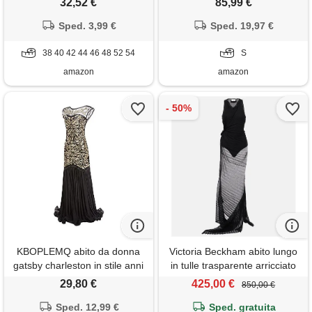
32,52 €
85,99 €
empire a-line tulle bridesmaid
abito da ballo formali in pizzo
wedding guest prom vestito,
Sped. 3,99 €
con treno staccabile senza
Sped. 19,97 €
verde gelido, 46 donna
schienale argento s
38 40 42 44 46 48 52 54
S
amazon
amazon
KBOPLEMQ abito da donna
Victoria Beckham abito lungo
gatsby charleston in stile anni
in tulle trasparente arricciato
1920 con paillettes, lungo,
29,80 €
425,00 €
850,00 €
stile retrò cocktail flapper, in
tulle, abito da ballo 1920 stile
Sped. 12,99 €
Sped. gratuita