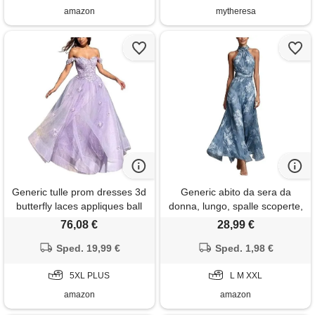
amazon
mytheresa
Generic tulle prom dresses 3d
Generic abito da sera da
butterfly laces appliques ball
donna, lungo, spalle scoperte,
gown sparkly dolce una linea
da cocktail, linea ad a, in tulle,
76,08 €
28,99 €
principessa abiti da sera
elegante, per matrimonio,
formale, lavanda, 5xl plus
Sped. 19,99 €
maxi abito da ballo, abito da
Sped. 1,98 €
ballo, abito da ballo da donna,
5XL PLUS
motivo floreale, con
L M XXL
amazon
amazon