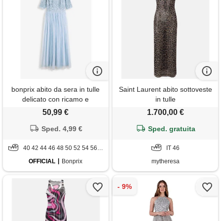
bonprix abito da sera in tulle
Saint Laurent abito sottoveste
delicato con ricamo e
in tulle
paillettes-blu
50,99 €
1.700,00 €
Sped. 4,99 €
Sped. gratuita
40 42 44 46 48 50 52 54 56 58
IT 46
OFFICIAL
Bonprix
mytheresa