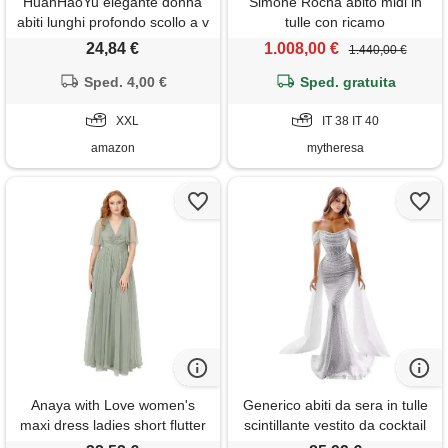
HuanHaoYu elegante donna
Simone Rocha abito midi in
abiti lunghi profondo scollo a v
tulle con ricamo
abiti estivi colorati spaghetti
24,84 €
1.008,00 €
1.440,00 €
maxi abiti unico tulle abito
multicolore xxl
Sped. 4,00 €
Sped. gratuita
XXL
IT 38 IT 40
amazon
mytheresa
Anaya with Love women's
Generico abiti da sera in tulle
maxi dress ladies short flutter
scintillante vestito da cocktail
sleeve v-neck twist front
lungo a sirena fuori spalla