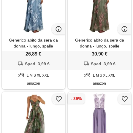
Generico abito da sera da
Generico abito da sera da
donna - lungo, spalle
donna - lungo, spalle
scoperte, da cocktail, motivo
scoperte, da cocktail, motivo
26,89 €
30,90 €
floreale, linea ad a, in tulle,
floreale, linea ad a, in tulle,
elegante, per matrimonio,
Sped. 3,99 €
elegante, per matrimonio,
Sped. 3,99 €
maxi abito da ballo, abito da
maxi abito da ballo, abito da
ballo, abito da ballo da donna
L M S XL XXL
ballo, abito da ballo da donna
L M S XL XXL
amazon
amazon