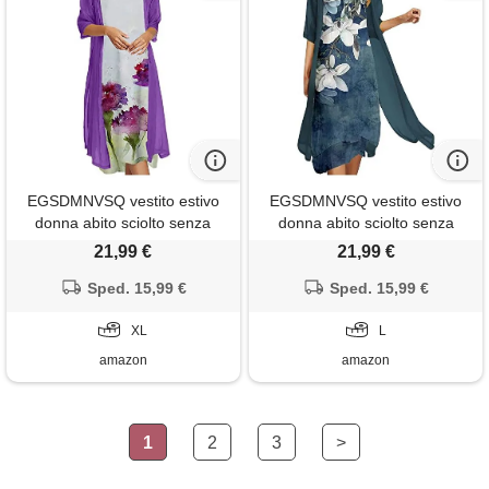
EGSDMNVSQ vestito estivo
EGSDMNVSQ vestito estivo
donna abito sciolto senza
donna abito sciolto senza
maniche retro abiti lunghi
maniche retro abiti lunghi
21,99 €
21,99 €
camicetta estivi vestiti
camicetta estivi vestiti
stampato 2 pezzi tulle
Sped. 15,99 €
stampato 2 pezzi tulle
Sped. 15,99 €
cardigan+midi vestito
cardigan+midi vestito
XL
L
amazon
amazon
1
2
3
>