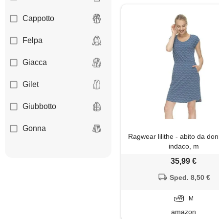
Cappotto
Felpa
Giacca
Gilet
Giubbotto
Gonna
Ragwear lilithe - abito da don
indaco, m
Leggings
35,99 €
Minigonna
Sped. 8,50 €
Pantaloni
M
amazon
Parka