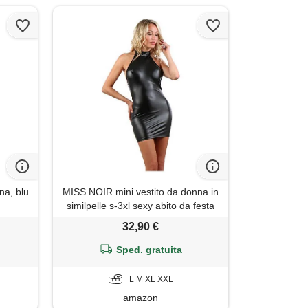
na, blu
MISS NOIR mini vestito da donna in
similpelle s-3xl sexy abito da festa
neckholder effetto bagnato senza
32,90 €
schienale clubwear, nero (20151-
bk), xl
Sped. gratuita
L M XL XXL
amazon