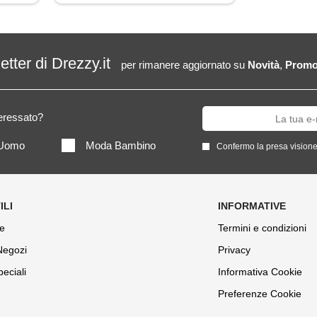
letter di Drezzy.it
per rimanere aggiornato su
Novità
,
Promo
teressato?
Uomo
Moda Bambino
Confermo la presa visione
e
Termini e condizioni
 Negozi
Privacy
peciali
Informativa Cookie
Preferenze Cookie