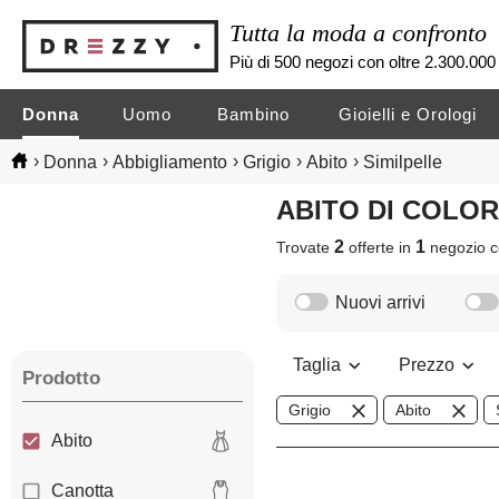
Tutta la moda a confronto
Più di 500 negozi con oltre 2.300.000 
Donna
Uomo
Bambino
Gioielli e Orologi
›
›
›
›
›
Donna
Abbigliamento
Grigio
Abito
Similpelle
ABITO DI COLO
2
1
Trovate
offerte in
negozio
c
Nuovi arrivi
Taglia
Prezzo
Prodotto
Grigio
Abito
Abito
Canotta