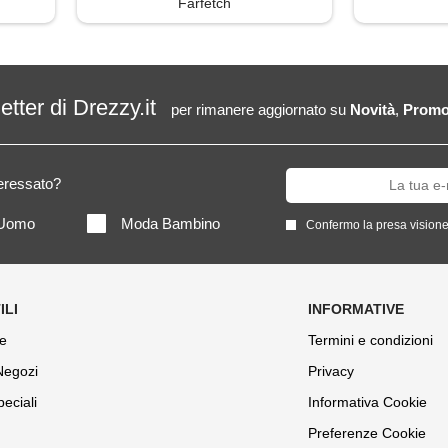
Farfetch
letter di Drezzy.it
per rimanere aggiornato su
Novità
,
Promo
teressato?
Uomo
Moda Bambino
Confermo la presa visione
e
Termini e condizioni
 Negozi
Privacy
peciali
Informativa Cookie
Preferenze Cookie