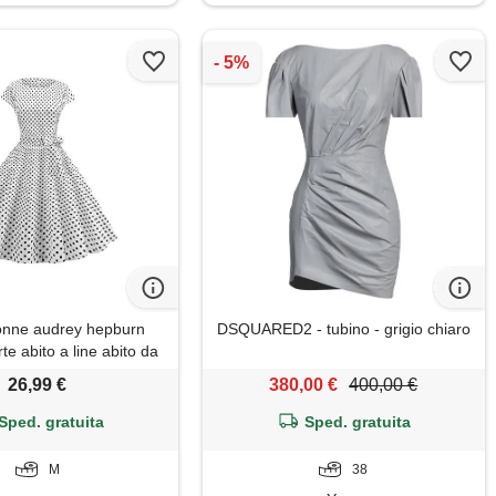
nne audrey hepburn
DSQUARED2 - tubino - grigio chiaro
e abito a line abito da
cocktail bianco m
26,99 €
380,00 €
400,00 €
Sped. gratuita
Sped. gratuita
M
38