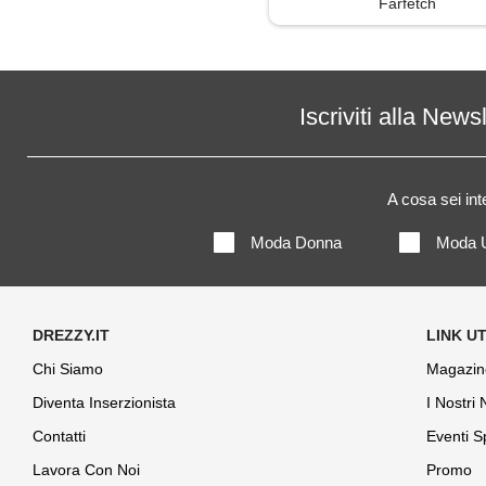
Farfetch
Iscriviti alla News
A cosa sei in
Moda Donna
Moda 
Chi Siamo
Magazin
Diventa Inserzionista
I Nostri
Contatti
Eventi S
Lavora Con Noi
Promo