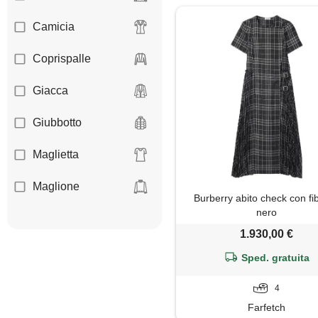
Camicia
Coprispalle
Giacca
Giubbotto
Maglietta
Maglione
Burberry abito check con fib
nero
Mantella
1.930,00 €
Polo
Sped. gratuita
Top
4
Farfetch