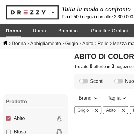
Tutta la moda a confronto
Più di 500 negozi con oltre 2.300.000 
Donna
Uomo
Bambino
Gioielli e Orologi
›
›
›
›
›
›
Donna
Abbigliamento
Grigio
Abito
Pelle
Mezza ma
ABITO DI COLO
8
3
Trovate
offerte in
negozi
co
Sconti
Nuov
Brand
Taglia
Prodotto
Grigio
Abito
Abito
Blusa