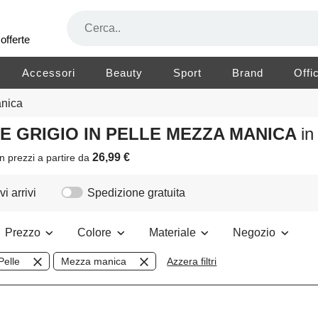
offerte
Accessori
Beauty
Sport
Brand
Offi
nica
RE GRIGIO IN PELLE MEZZA MANICA
in
26,99 €
n prezzi a partire da
i arrivi
Spedizione gratuita
Prezzo
Colore
Materiale
Negozio
Pelle
Mezza manica
Azzera filtri