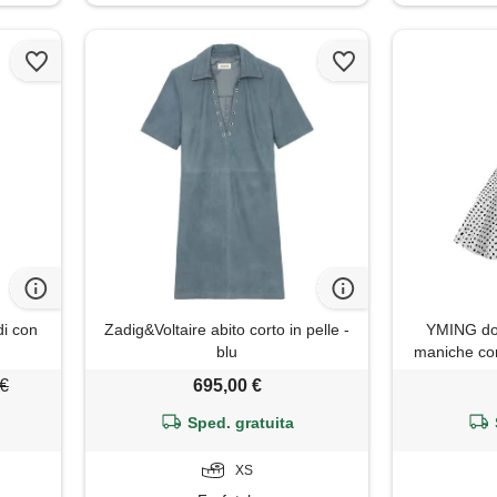
di con
Zadig&Voltaire abito corto in pelle -
YMING do
blu
maniche cort
sera 
 €
695,00 €
Sped. gratuita
XS