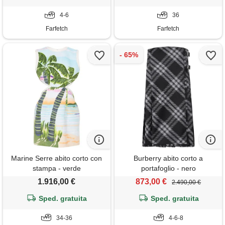
4-6
36
Farfetch
Farfetch
Marine Serre abito corto con
Burberry abito corto a
stampa - verde
portafoglio - nero
1.916,00 €
873,00 €
2.490,00 €
Sped. gratuita
Sped. gratuita
34-36
4-6-8