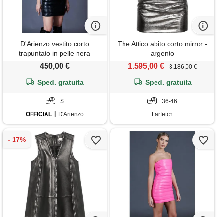
D'Arienzo vestito corto
The Attico abito corto mirror -
trapuntato in pelle nera
argento
D'Arienzo
450,00 €
1.595,00 €
3.186,00 €
Sped. gratuita
Sped. gratuita
S
36-46
OFFICIAL
D'Arienzo
Farfetch