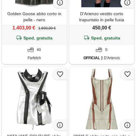
Golden Goose abito corto in
D'Arienzo vestito corto
pelle - nero
trapuntato in pelle fuxia
D'Arienzo
1.403,00 €
450,00 €
1.690,00 €
Sped. gratuita
Sped. gratuita
40
S
Farfetch
OFFICIAL
D'Arienzo