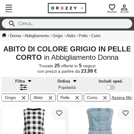
Menu
Wishlist
Accedi
›
›
›
›
›
›
Donna
Abbigliamento
Grigio
Abito
Pelle
Corto
ABITO DI COLORE GRIGIO IN PELLE
CORTO
in Abbigliamento Donna
25
5
Trovate
offerte in
negozi
23,99 €
con prezzi a partire da
Filtra
Ordina
Includi sped.
Popolarità
Grigio
Abito
Pelle
Corto
Azzera filtri