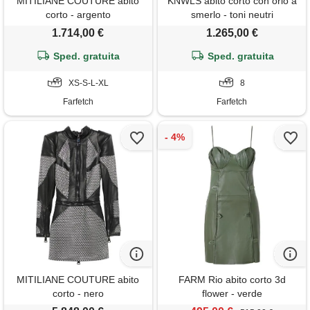
MITILIANE COUTURE abito
KNWLS abito corto con orlo a
corto - argento
smerlo - toni neutri
1.714,00 €
1.265,00 €
Sped. gratuita
Sped. gratuita
XS-S-L-XL
8
Farfetch
Farfetch
MITILIANE COUTURE abito
FARM Rio abito corto 3d
corto - nero
flower - verde