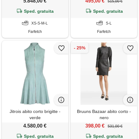
5.848,00 €
495,00 €
515,00 €
Sped. gratuita
Sped. gratuita
XS-S-M-L
S-L
Farfetch
Farfetch
Jitrois abito corto brigitte -
Bruuns Bazaar abito corto -
verde
nero
4.580,00 €
398,00 €
531,00 €
Sped. gratuita
Sped. gratuita