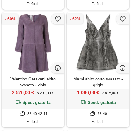
Farfetch
Farfetch
Valentino Garavani abito
Marni abito corto svasato -
svasato - viola
grigio
2.526,00 €
1.086,00 €
6.291,00 €
2.875,00 €
Sped. gratuita
Sped. gratuita
38-40-42-44
38-40
Farfetch
Farfetch