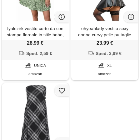
Iyalezirk vestito corto da con
ohyeahlady vestito sexy
stampa floreale in stile boho,
donna curvy pelle pu taglie
con spalline annodate,
forti con reggicalze abito corto
28,99 €
23,99 €
arricciato, svasato, ad a, per
sexydonna hard senza
le vacanze in spiaggia, verde
Sped. 2,59 €
schienale con cerniera
Sped. 3,99 €
s
miniabito catsuit bodycon
UNICA
dress costume discoteca
XL
nero, xl
amazon
amazon