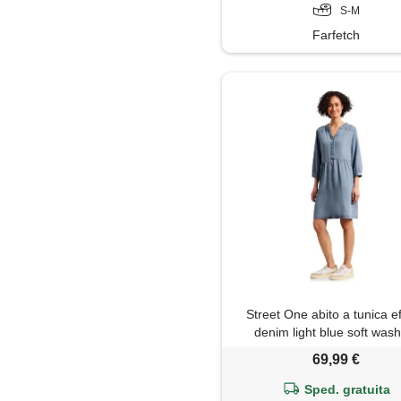
S-M
Farfetch
Street One abito a tunica ef
denim light blue soft was
69,99 €
Sped. gratuita