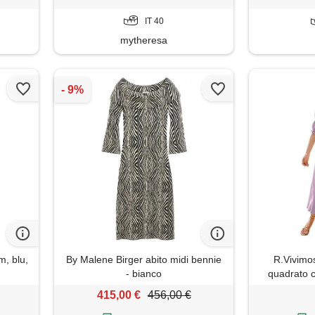
IT 40
mytheresa
m, blu,
By Malene Birger abito midi bennie
R.Vivimo
- bianco
quadrato c
puff manica 
415,00 €
456,00 €
abito cotta