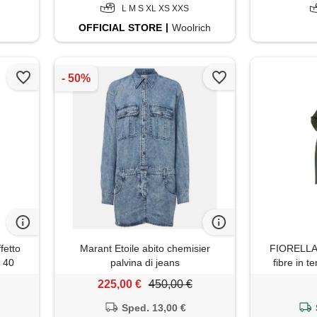
L M S XL XS XXS
OFFICIAL
STORE
Woolrich
fetto
Marant Etoile abito chemisier
FIORELLA 
h 40
palvina di jeans
fibre in t
stagione p
225,00 €
450,00 €
Sped. 13,00 €