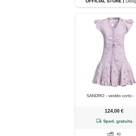
OFFICIAL
STORE
Desi
Polo
Shorts
Soprabito
Tailleur
Top
Trench
Tute jumpsuit
SANDRO - vestito corto - l
124,00 €
Sped. gratuita
40