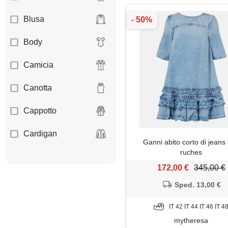
Blusa
Body
Camicia
Canotta
Cappotto
Cardigan
Ganni abito corto di jeans
ruches
Dolcevita
172,00 €
345,00 €
Felpa
Sped. 13,00 €
Giacca
IT 42 IT 44 IT 46 IT 4
mytheresa
Gilet