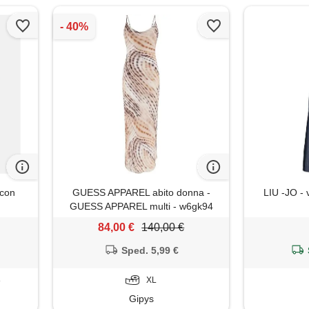
 con
GUESS APPAREL abito donna -
LIU -JO - 
GUESS APPAREL multi - w6gk94
w2266
84,00 €
140,00 €
Sped. 5,99 €
8
XL
Gipys