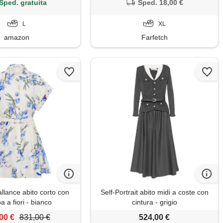
Sped. gratuita
Sped. 18,00 €
L
XL
amazon
Farfetch
llance abito corto con
Self-Portrait abito midi a coste con
 a fiori - bianco
cintura - grigio
00 €
831,00 €
524,00 €