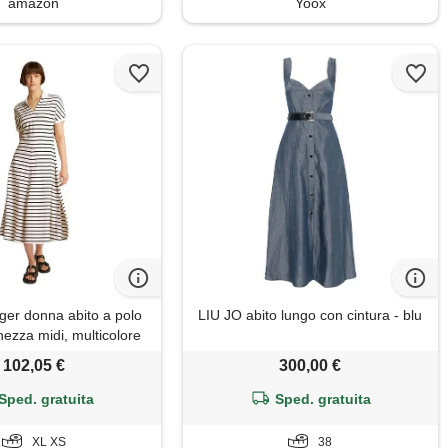
amazon
Yoox
ger donna abito a polo
LIU JO abito lungo con cintura - blu
hezza midi, multicolore
rk night navy stp), xl
102,05 €
300,00 €
Sped. gratuita
Sped. gratuita
XL XS
38