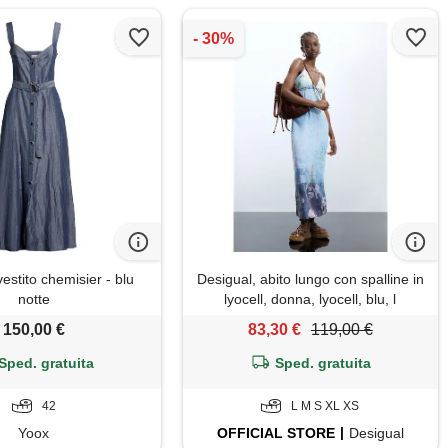
vestito chemisier - blu
Desigual, abito lungo con spalline in
notte
lyocell, donna, lyocell, blu, l
150,00 €
83,30 €
119,00 €
Sped. gratuita
Sped. gratuita
42
L M S XL XS
Yoox
OFFICIAL
STORE
Desigual