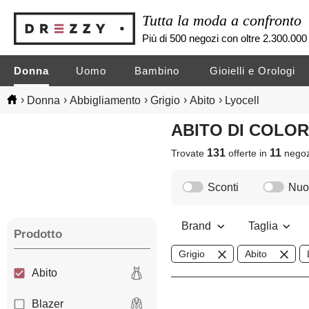
Tutta la moda a confronto
Più di 500 negozi con oltre 2.300.000 
Donna
Uomo
Bambino
Gioielli e Orologi
›
›
›
›
›
Donna
Abbigliamento
Grigio
Abito
Lyocell
ABITO DI COLO
131
11
Trovate
offerte in
nego
Sconti
Nuov
Brand
Taglia
Prodotto
Grigio
Abito
Abito
Blazer