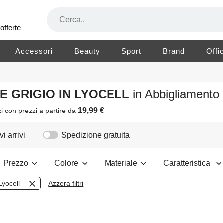
offerte
Accessori
Beauty
Sport
Brand
Offi
RE GRIGIO IN LYOCELL
in Abbigliament
19,99 €
zi
con prezzi a partire da
i arrivi
Spedizione gratuita
Prezzo
Colore
Materiale
Caratteristica
Lyocell
Azzera filtri