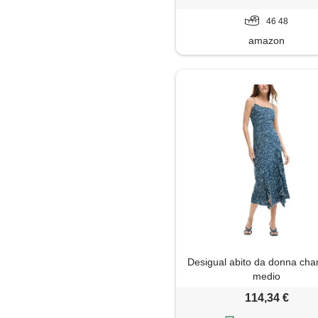
46 48
amazon
Desigual abito da donna cha
medio
114,34 €