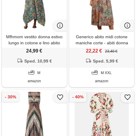
Mfhmom vestito donna estivo
Generico abito midi cotone
lungo in cotone e lino abito
maniche corte - abiti donna
boho chic con grandi tasche
elegante estivo scollo a v
24,99 €
22,22 €
23,40 €
scollo a v manica corta ampio
traspirante casual vestiti
Sped. 10,99 €
Sped. 5,99 €
lunghi estivi donna leggero
mare
M
M XXL
amazon
amazon