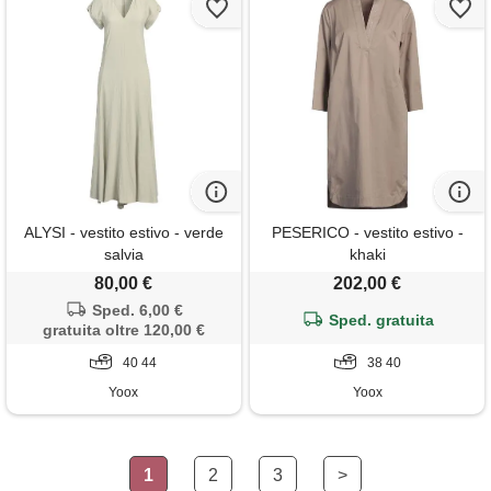
ALYSI - vestito estivo - verde
PESERICO - vestito estivo -
salvia
khaki
80,00 €
202,00 €
Sped. 6,00 €
Sped. gratuita
gratuita oltre 120,00 €
40 44
38 40
Yoox
Yoox
1
2
3
>