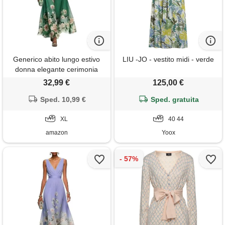
Generico abito lungo estivo
LIU -JO - vestito midi - verde
donna elegante cerimonia
vestito matrimonio invitata
32,99 €
125,00 €
primavera boho chic chiffon
scollo a v sexy maxi taglie forti
Sped. 10,99 €
Sped. gratuita
curvy lino cotone casual mare
spiaggia vacanza moda 2026
XL
40 44
(a04, xl)
amazon
Yoox