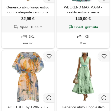
Generico abito lungo estivo
WEEKEND MAX MARA -
donna elegante cerimonia
vestito estivo - verde
vestito matrimonio invitata
32,99 €
140,00 €
primavera boho chic chiffon
scollo a v sexy maxi taglie forti
Sped. 10,99 €
Sped. gratuita
curvy lino cotone casual mare
spiaggia vacanza moda 2026
3XL
XS
(a14,3xl)
amazon
Yoox
ACTITUDE by TWINSET -
Generico abito lungo estivo