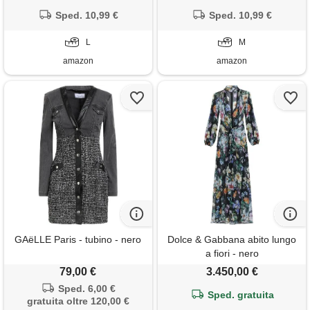
tasche e scollo a v, maxi
tasche e scollo a v, maxi
prendisole per mare spiaggia
Sped. 10,99 €
prendisole per mare spiaggia
Sped. 10,99 €
e vacanza, stile vintage
e vacanza, stile vintage
oversize e traspirante
L
oversize e traspirante
M
amazon
amazon
GAëLLE Paris - tubino - nero
Dolce & Gabbana abito lungo
a fiori - nero
79,00 €
3.450,00 €
Sped. 6,00 €
Sped. gratuita
gratuita oltre 120,00 €