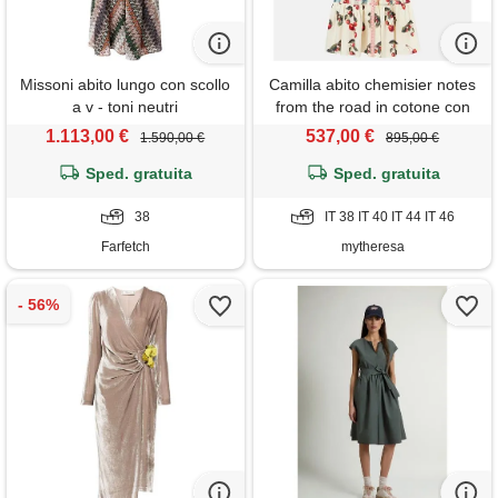
Missoni abito lungo con scollo
Camilla abito chemisier notes
a v - toni neutri
from the road in cotone con
stampa
1.113,00 €
537,00 €
1.590,00 €
895,00 €
Sped. gratuita
Sped. gratuita
38
IT 38 IT 40 IT 44 IT 46
Farfetch
mytheresa