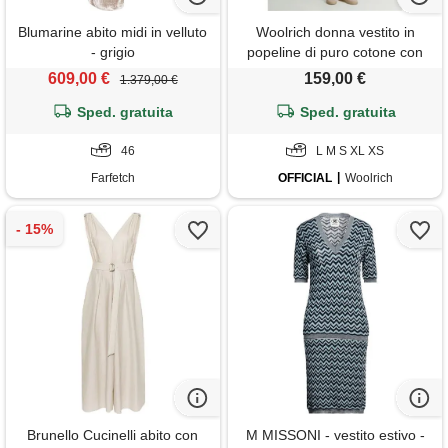
Blumarine abito midi in velluto
Woolrich donna vestito in
- grigio
popeline di puro cotone con
cintura verde taglia m
609,00 €
159,00 €
1.379,00 €
Sped. gratuita
Sped. gratuita
46
L M S XL XS
Farfetch
OFFICIAL
Woolrich
Brunello Cucinelli abito con
M MISSONI - vestito estivo -