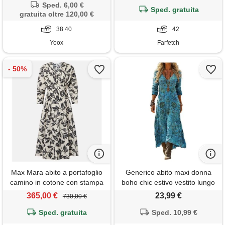
Sped. 6,00 €
Sped. gratuita
gratuita oltre 120,00 €
38 40
42
Yoox
Farfetch
Max Mara abito a portafoglio
Generico abito maxi donna
camino in cotone con stampa
boho chic estivo vestito lungo
elegante lino e cotone scollo a
365,00 €
23,99 €
730,00 €
v manica 3/4 vintage etnico
Sped. gratuita
con tasche mare spiaggia
Sped. 10,99 €
vacanza taglie forti curvy