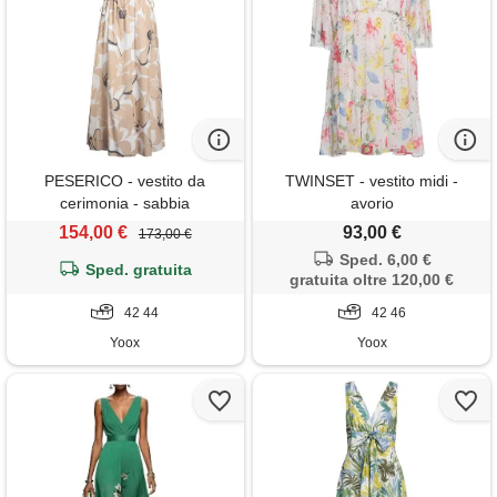
PESERICO - vestito da
TWINSET - vestito midi -
cerimonia - sabbia
avorio
154,00 €
93,00 €
173,00 €
Sped. 6,00 €
Sped. gratuita
gratuita oltre 120,00 €
42 44
42 46
Yoox
Yoox