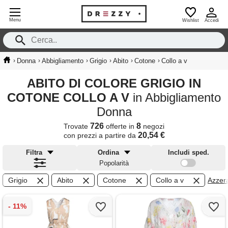
Menu
Wishlist
Accedi
›
›
›
›
›
›
Donna
Abbigliamento
Grigio
Abito
Cotone
Collo a v
ABITO DI COLORE GRIGIO IN
COTONE COLLO A V
in Abbigliamento
Donna
726
8
Trovate
offerte in
negozi
20,54 €
con prezzi a partire da
Filtra
Ordina
Includi sped.
Popolarità
Grigio
Abito
Cotone
Collo a v
Azzera 