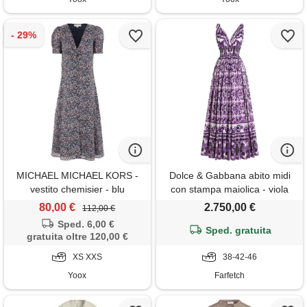
MICHAEL MICHAEL KORS -
Dolce & Gabbana abito midi
vestito chemisier - blu
con stampa maiolica - viola
80,00 €
2.750,00 €
112,00 €
Sped. 6,00 €
Sped. gratuita
gratuita oltre 120,00 €
XS XXS
38-42-46
Yoox
Farfetch