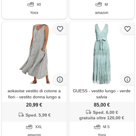
40
vacanza spiaggia e mare
M
Yoox
amazon
aokavise vestito di cotone a
GUESS - vestito lungo - verde
fiori - vestito donna lungo a
salvia
righe, abito smanicato in
20,99 €
85,00 €
cotone lino con tasche, scollo
Sped. 6,00 €
rotondo, linea ampia casual
Sped. 5,99 €
gratuita oltre 120,00 €
estiva, prendisole maxi mare
vacanza
XXL
M S
amazon
Yoox