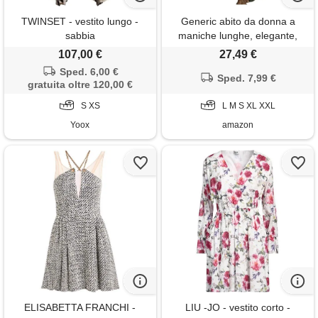
TWINSET - vestito lungo -
Generic abito da donna a
sabbia
maniche lunghe, elegante,
estivo, leggero, a tunica,
107,00 €
27,49 €
estivo, in cotone, lino, da
Sped. 6,00 €
spiaggia, da donna, casual,
Sped. 7,99 €
gratuita oltre 120,00 €
primavera, scollo a v, per il
S XS
tempo libero, con spacco, 01-
L M S XL XXL
verde, xxl
Yoox
amazon
ELISABETTA FRANCHI -
LIU -JO - vestito corto -