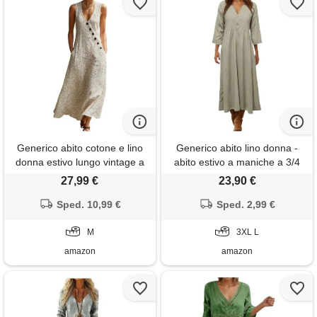
Generico abito cotone e lino
Generico abito lino donna -
donna estivo lungo vintage a
abito estivo a maniche a 3/4
pois con bottoni scollo a v
boho chic abiti vacanza
27,99 €
23,90 €
vestiti boho chic a-line
comodo taglie forti vestito
elegante maxi prendisole
Sped. 10,99 €
lungo in cotone scollo a v
Sped. 2,99 €
senza maniche con taschen
largo vestiti da spiaggia tinta
taglie forti mare vacanza
M
unita morbido e traspiranti
3XL L
raffinato (02a, m)
amazon
amazon