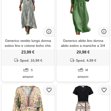
Generico vestito lungo donna
Generico abito lino donna
estivo lino e cotone boho chic
abito estivo a maniche a 3/4
abito maxi vintage scollo a v
boho chic abiti vacanza
23,99 €
20,98 €
manica 3/4 etnico con tasche
comodo taglie forti vestito
per mare spiaggia vacanza
Sped. 10,99 €
lungo in cotone scollo a v
Sped. 4,99 €
taglie forti comodo elegante
largo vestiti da spiaggia tinta
moda 2026
S
unita morbido e traspiranti s-
M
3xl
amazon
amazon