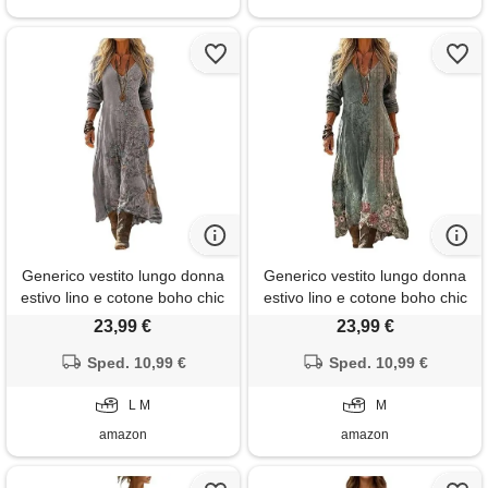
Generico vestito lungo donna
Generico vestito lungo donna
estivo lino e cotone boho chic
estivo lino e cotone boho chic
abito maxi vintage scollo a v
abito maxi vintage scollo a v
23,99 €
23,99 €
manica 3/4 etnico con tasche
manica 3/4 etnico con tasche
per mare spiaggia vacanza
Sped. 10,99 €
per mare spiaggia vacanza
Sped. 10,99 €
taglie forti comodo elegante
taglie forti comodo elegante
moda 2026
L M
moda 2026
M
amazon
amazon