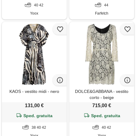
40 42
44
Yoox
Farfetch
KAOS - vestito midi - nero
DOLCE&GABBANA - vestito
corto - beige
131,00 €
715,00 €
Sped. gratuita
Sped. gratuita
38 40 42
40 42
Yoox
Yoox