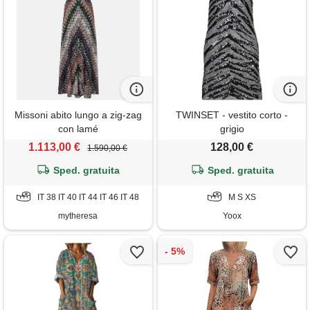
Missoni abito lungo a zig-zag
TWINSET - vestito corto -
con lamé
grigio
1.113,00 €
128,00 €
1.590,00 €
Sped. gratuita
Sped. gratuita
IT 38 IT 40 IT 44 IT 46 IT 48
M S XS
mytheresa
Yoox