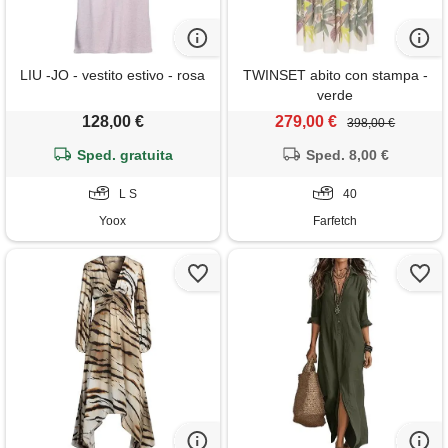
LIU -JO - vestito estivo - rosa
TWINSET abito con stampa -
verde
128,00 €
279,00 €
398,00 €
Sped. gratuita
Sped. 8,00 €
L S
40
Yoox
Farfetch