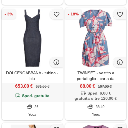
DOLCE&GABBANA - tubino -
TWINSET - vestito a
blu
portafoglio - carta da
zucchero
653,00 €
88,00 €
671,00 €
107,00 €
Sped. 6,00 €
Sped. gratuita
gratuita oltre 120,00 €
36
38 40
Yoox
Yoox