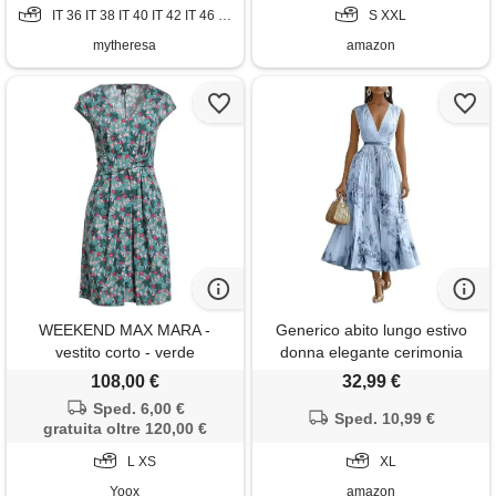
IT 36 IT 38 IT 40 IT 42 IT 46 IT 50
comodo moda 2026
S XXL
mytheresa
amazon
WEEKEND MAX MARA -
Generico abito lungo estivo
vestito corto - verde
donna elegante cerimonia
vestito matrimonio invitata
108,00 €
32,99 €
primavera boho chic chiffon
Sped. 6,00 €
scollo a v sexy maxi taglie forti
Sped. 10,99 €
gratuita oltre 120,00 €
curvy lino cotone casual mare
L XS
spiaggia vacanza moda 2026
XL
(a11, xl)
Yoox
amazon