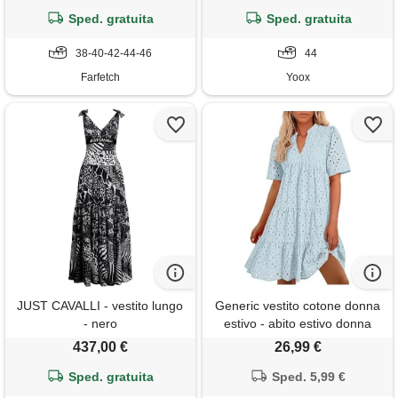
Sped. gratuita
Sped. gratuita
38-40-42-44-46
44
Farfetch
Yoox
JUST CAVALLI - vestito lungo
Generic vestito cotone donna
- nero
estivo - abito estivo donna
con scollo a v, maniche corte,
437,00 €
26,99 €
ricamo traforato in pizzo
Sped. gratuita
sangallo, vestito casual con
Sped. 5,99 €
balze e orlo volant per