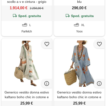
scollo a v e cintura - grigio
blu
1.914,00 €
296,00 €
2.250,00 €
Sped. gratuita
Sped. gratuita
L
XL
Farfetch
Yoox
Generico vestito donna estivo
Generico vestito donna estivo
kaftano boho chic in cotone e
kaftano boho chic in cotone e
lino, abito lungo etnico con
lino, abito lungo etnico con
25,99 €
25,99 €