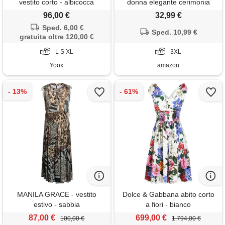
vestito corto - albicocca
donna elegante cerimonia
vestito matrimonio invitata
96,00 €
32,99 €
primavera boho chic chiffon
Sped. 6,00 €
scollo a v sexy maxi taglie forti
Sped. 10,99 €
gratuita oltre 120,00 €
curvy lino cotone casual mare
L S XL
spiaggia vacanza moda 2026
3XL
(a10,3xl)
Yoox
amazon
MANILA GRACE - vestito
Dolce & Gabbana abito corto
estivo - sabbia
a fiori - bianco
87,00 €
699,00 €
100,00 €
1.794,00 €