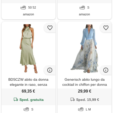
blu polvere, 52
militare, s
50 52
S
amazon
amazon
BDSCZW abito da donna
Generisch abito lungo da
elegante in raso, senza
cocktail in chiffon per donna
maniche, a vita alta, per
con scollo a v, elegante
69,35 €
29,99 €
matrimonio, formale, per
motivo floreale, vita alta, abito
cocktail, per feste, verde
Sped. gratuita
maxi, abito casual, abito
Sped. 15,99 €
chiaro, s
estivo, abito da sera, scollo a
S
v, abito floreale, azzurro
L M