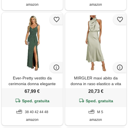
amazon
amazon
Ever-Pretty vestito da
MIRGLER maxi abito da
cerimonia donna elegante
donna in raso elastico a vita
lungo senza schienale abito
alta per matrimoni, serate,
67,99 €
20,73 €
da sera maxi cocktail vita alta
cocktail e cocktail, verde
senza maniche sexy verde
Sped. gratuita
muschio, m
Sped. gratuita
eucalipto 38
38 40 42 44 48
M S
amazon
amazon