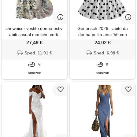
shownicer vestito donna estivi
Generisch 2026 - abito da
abiti casual maniche corte
donna polka anni '50 con
vestito midi elegante vita alta
allacciatura al collo, bianco, s
27,49 €
24,02 €
vestiti lunghi stampa floreale
abito boho vacanza abito
Sped. 11,91 €
Sped. 6,99 €
lungo a albicocca1 m
M
S
amazon
amazon