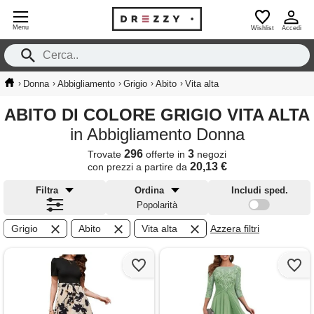
Menu
Wishlist
Accedi
›
›
›
›
›
Donna
Abbigliamento
Grigio
Abito
Vita alta
ABITO DI COLORE GRIGIO VITA ALTA
in Abbigliamento Donna
296
3
Trovate
offerte in
negozi
20,13 €
con prezzi a partire da
Filtra
Ordina
Includi sped.
Popolarità
Grigio
Abito
Vita alta
Azzera filtri