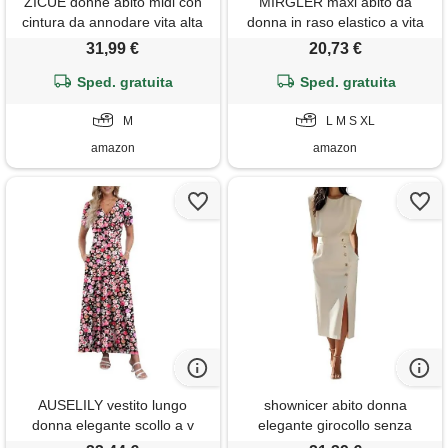
ZICUE donne abito midi con
MIRGLER maxi abito da
cintura da annodare vita alta
donna in raso elastico a vita
maniche corte e taglio swing.
alta per matrimoni, serate,
31,99 €
20,73 €
Abito chemisier boho a pois
cocktail e cocktail, verde
bianco nero m
Sped. gratuita
Sped. gratuita
militare, m
M
L M S XL
amazon
amazon
AUSELILY vestito lungo
shownicer abito donna
donna elegante scollo a v
elegante girocollo senza
manica corta vita alta
maniche vita alta tinta unita a