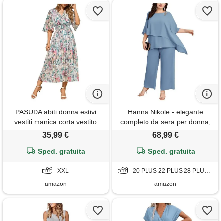
PASUDA abiti donna estivi
Hanna Nikole - elegante
vestiti manica corta vestito
completo da sera per donna,
lungo elegante scollo a v
taglia grande, set da 2 pezzi,
35,99 €
68,99 €
boho stampa floreale elastico
abito da cocktail, per feste,
a vita alta abito da mare
Sped. gratuita
pantaloni festivi, camicia in
Sped. gratuita
spiaggia casual cocktail party
georgette a due pezzi e
(fiori colorati, xxl)
XXL
pantaloni a vita alta, grigio blu
20 PLUS 22 PLUS 28 PLUS 52 GRANDE
amazon
amazon