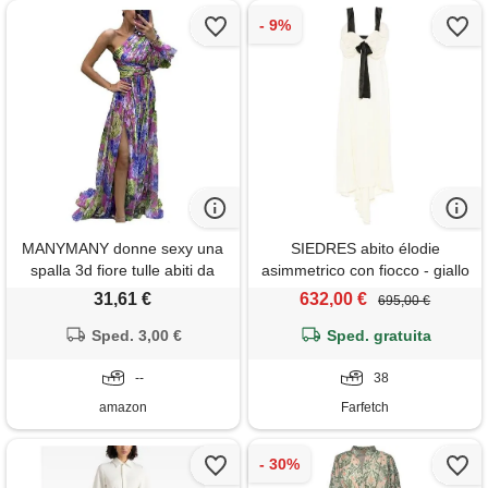
MANYMANY donne sexy una
SIEDRES abito élodie
spalla 3d fiore tulle abiti da
asimmetrico con fiocco - giallo
prom spaccato abito da sera
31,61 €
632,00 €
695,00 €
formale lungo partito abiti da
ballo per donna
Sped. 3,00 €
Sped. gratuita
--
38
amazon
Farfetch