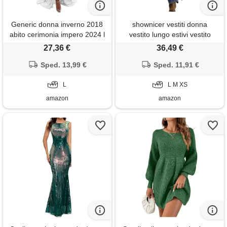
Generic donna inverno 2018
shownicer vestiti donna
abito cerimonia impero 2024 l
vestito lungo estivi vestito
d'argento mermaid a bustier
jeans a mezza manica abito
27,36 €
36,49 €
monospalla v-neck scollo con
vita alta abiti con fessura a blu
spalle scoperte manica lunga
Sped. 13,99 €
Sped. 11,91 €
l
a vita alta
L
L M XS
amazon
amazon