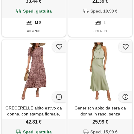
33,44 €
21,39 €
line vestito a albicocca l
Sped. gratuita
Sped. 10,99 €
M S
L
amazon
amazon
GRECERELLE abito estivo da
Generisch abito da sera da
donna, con stampa floreale,
donna in raso, senza
stile boho, con maniche a
maniche, allacciatura al collo,
42,81 €
25,99 €
sbuffo, a vita alta, casual, stile
abito da cocktail, abito
boho, cocktail, vacanze,
Sped. gratuita
elegante in raso a vita alta,
Sped. 15,99 €