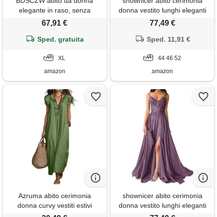
BDSCZW abito da donna
shownicer abito cerimonia
elegante in raso, senza
donna vestito lunghi eleganti
maniche, a vita alta, per
matrimonio abito da sera in
67,91 €
77,49 €
matrimonio, formale, per
chiffon vita alta scollo a v abiti
cocktail, per feste, z verde
Sped. gratuita
in pizzo vestiti con spacco a
Sped. 11,91 €
scuro, xl
verde3 46
XL
44 46 52
amazon
amazon
Azruma abito cerimonia
shownicer abito cerimonia
donna curvy vestiti estivi
donna vestito lunghi eleganti
donna cotone vestito lino
matrimonio abito da sera in