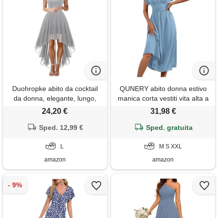
Duohropke abito da cocktail
QUNERY abito donna estivo
da donna, elegante, lungo,
manica corta vestiti vita alta a
senza maniche, in pizzo, a
line abiti scollo a v elegante
24,20 €
31,98 €
vita alta, slim fit, in chiffon,
vestito estivi lunghi casual
curvy swing, per feste, maxi
Sped. 12,99 €
abito spiaggia azzurro chiaro
Sped. gratuita
abito da damigella d'onore,
s
grigio. , l
L
M S XXL
amazon
amazon