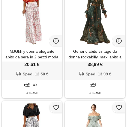
MJGkhiy donna elegante
Generic abito vintage da
abito da sera in 2 pezzi moda
donna rockabilly, maxi abito a
canotta & pantaloni cerimonia
maniche lunghe, con scollo a
20,61 €
38,99 €
elegante offerta vita alta a
v, abito estivo in mussola a
gamba larga suit leggera
Sped. 12,50 €
vita alta, leggero e arioso,
Sped. 13,99 €
donna estiva
verde, l
XXL
L
amazon
amazon