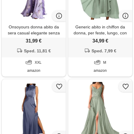
Onsoyours donna abito da
Generic abito in chiffon da
sera casual elegante senza
donna, per feste, lungo, con
maniche scollo a v lunghi
fiori, leggero e arioso, a vita
31,99 €
34,99 €
vestito stampa a-linea cocktail
alta, a maniche corte, abito
vestiti vita alta maxi abiti
Sped. 11,81 €
avvolgente, linea a fluente,
Sped. 7,99 €
cerimonia a viola xxl
maxi abito da cocktail,
XXL
elegante per ospiti di nozze,
M
verde
amazon
amazon