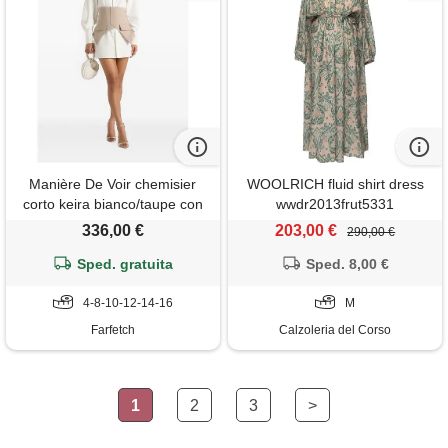
Manière De Voir chemisier
WOOLRICH fluid shirt dress
corto keira bianco/taupe con
wwdr2013frut5331
strato stile corsetto
336,00 €
203,00 €
290,00 €
Sped. gratuita
Sped. 8,00 €
4-8-10-12-14-16
M
Farfetch
Calzoleria del Corso
1
2
3
>