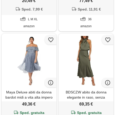
20,49 €
77,49 €
estivo monocolore collo flying
chiffon vita alta scollo a v abiti
sleeve midi oscillante spiaggia
Sped. 7,99 €
in pizzo vestiti con spacco a
Sped. 11,91 €
boho festa vita alta per
viola 36
vacanze elegante
L M XL
36
amazon
amazon
Maya Deluxe abiti da donna
BDSCZW abito da donna
bardot midi a vita alta impero
elegante in raso, senza
paillettes impreziosito da sera
maniche, a vita alta, per
49,36 €
69,35 €
formale per gli ospiti di nozze
matrimonio, formale, per
vestito per damigella d'onore,
Sped. gratuita
cocktail, per feste, verde
Sped. gratuita