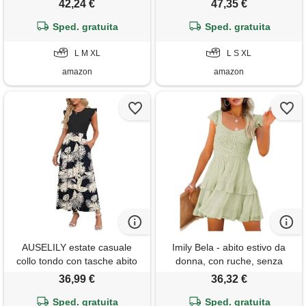
42,24 €
47,35 €
Sped. gratuita
Sped. gratuita
L M XL
L S XL
amazon
amazon
AUSELILY estate casuale
Imily Bela - abito estivo da
collo tondo con tasche abito
donna, con ruche, senza
elegante increspature bordo
maniche, mini abito, smerlato,
36,99 €
36,32 €
maniche corte lunga del abito
linea a, vita alta, scollo a u,
foresta pluviale tropicale s
Sped. gratuita
verde chiaro, s
Sped. gratuita