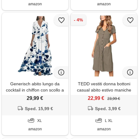
amazon
amazon
Generisch abito lungo da
TEDD vestiti donna bottoni
cocktail in chiffon con scollo a
casual abito estivo maniche
v da donna, elegante motivo
corte scollo a v vestito vita
29,99 €
22,99 €
23,99 €
floreale, vita alta, maxi abito,
alta linea a moda con tasche
casual, estivo, da sera, blu
Sped. 15,99 €
e taglie s-xl, xl
Sped. 3,99 €
scuro
XL
L XL
amazon
amazon