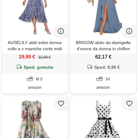
AUSELILY abiti estivi donna
BRIGOW abito da damigella
collo a v maniche corte midi
d'onore da donna in chiffon
per matrimonio con spacco,
29,99 €
62,17 €
32,99 €
abiti da ballo, abiti da cocktail,
Sped. gratuita
pieghettato, taglie forti, blu
Sped. 8,98 €
ardesia. , 54
M S
54
amazon
amazon