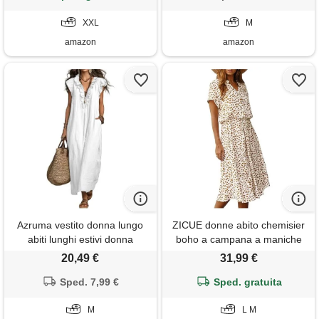
spiaggia, abito lungo da
verde chiaro, m
donna, rosa ld, xxl
XXL
M
amazon
amazon
Azruma vestito donna lungo
ZICUE donne abito chemisier
abiti lunghi estivi donna
boho a campana a maniche
vestito estivo curvy
corte con volant pois e vita
20,49 €
31,99 €
monocolore collo flying sleeve
alta. Abito midi estivo bianco l
midi oscillante spiaggia boho
Sped. 7,99 €
Sped. gratuita
festa vita alta per vacanze
M
L M