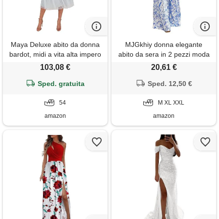
Maya Deluxe abito da donna
MJGkhiy donna elegante
bardot, midi a vita alta impero
abito da sera in 2 pezzi moda
con paillettes, impreziosito da
canotta & pantaloni cerimonia
103,08 €
20,61 €
serate formali per ospiti di
elegante offerta vita alta a
nozze vestito per damigella
Sped. gratuita
gamba larga suit leggera
Sped. 12,50 €
d'onore, blu ghiaccio, 54
donna estiva
54
M XL XXL
amazon
amazon