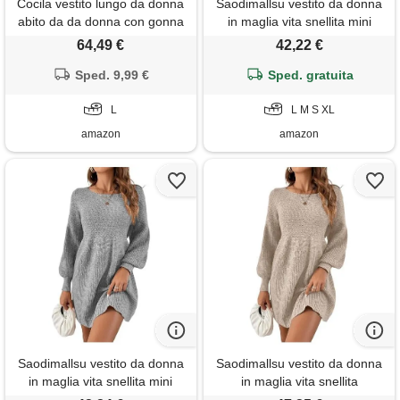
Cocila vestito lungo da donna
Saodimallsu vestito da donna
abito da da donna con gonna
in maglia vita snellita mini
a di pesce senza maniche a
elegante, verde, m
64,49 €
42,22 €
vita alta con scollo tondo a
vita alta da donna sexy con
Sped. 9,99 €
Sped. gratuita
paillettes vestito matrimonio
elegante (green, l)
L
L M S XL
amazon
amazon
Saodimallsu vestito da donna
Saodimallsu vestito da donna
in maglia vita snellita mini
in maglia vita snellita
elegante, grigio, l
elegante, albicocca, s