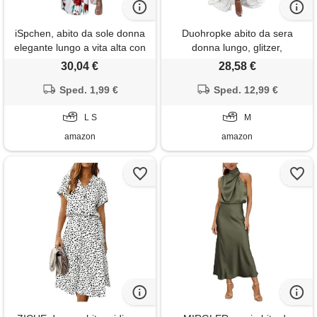
iSpchen, abito da sole donna
Duohropke abito da sera
elegante lungo a vita alta con
donna lungo, glitzer,
spalle scoperte, rosso s
pailletten, abito da ballo,
30,04 €
28,58 €
senza spalle, vita alta, abito a
Sped. 1,99 €
tunica, sexy, con spacco
Sped. 12,99 €
laterale, maxi abito, elegante,
L S
scollo a v, abito da cocktail,
M
abito
amazon
amazon