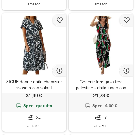
amazon
amazon
ZICUE donne abito chemisier
Generic free gaza free
svasato con volant
palestine - abito lungo con
abbottonatura colletto
scollo a v, senza maniche, vita
31,99 €
21,73 €
maniche corte vita alta e
alta, casual, alla caviglia, stile:
cintura da annodare abito
Sped. gratuita
Sped. 4,00 €
, s
midi blu navy xl
XL
S
amazon
amazon