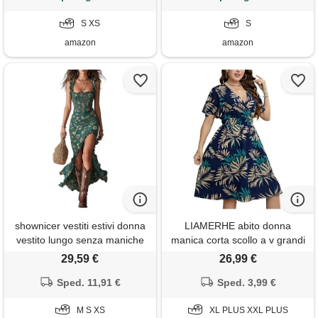
S XS
S
amazon
amazon
shownicer vestiti estivi donna
LIAMERHE abito donna
vestito lungo senza maniche
manica corta scollo a v grandi
vita alta abito estivo stampa
dimensioni elegante vestito
29,59 €
26,99 €
floreale abiti con volant a
vita alta casual stampa
Sped. 11,91 €
verde m
floreale vestito estivi taglie
Sped. 3,99 €
forti
M S XS
XL PLUS XXL PLUS