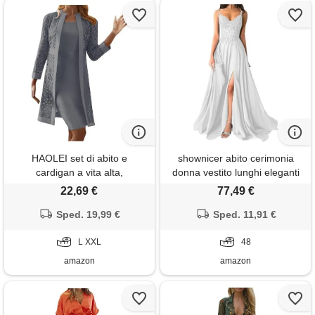
HAOLEI set di abito e
shownicer abito cerimonia
cardigan a vita alta,
donna vestito lunghi eleganti
traspirante da donna vestito a
matrimonio abito da sera in
22,69 €
77,49 €
tubino con cardigan, elegante
chiffon vita alta scollo a v abiti
per banchetto e cerimonia,
Sped. 19,99 €
in pizzo vestiti con spacco a
Sped. 11,91 €
estivo corto per primavera ed
bianco 48
estate, confortevole
L XXL
48
amazon
amazon