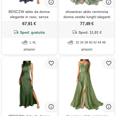
BDSCZW abito da donna
shownicer abito cerimonia
elegante in raso, senza
donna vestito lunghi eleganti
maniche, a vita alta, per
matrimonio abito da sera in
67,91 €
77,49 €
matrimonio, formale, per
chiffon vita alta scollo a v abiti
cocktail, per feste, z-grigio
Sped. gratuita
in pizzo vestiti con spacco a
Sped. 11,91 €
blu, l
verde4 44
L XL
32 34 38 40 42 44 48
amazon
amazon