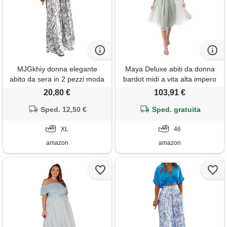
MJGkhiy donna elegante
Maya Deluxe abiti da donna
abito da sera in 2 pezzi moda
bardot midi a vita alta impero
canotta & pantaloni cerimonia
paillettes impreziosito da sera
20,80 €
103,91 €
elegante offerta vita alta a
formale per gli ospiti di nozze
gamba larga suit leggera
Sped. 12,50 €
vestito per damigella d'onore,
Sped. gratuita
donna estiva
giglio verde, 46
XL
46
amazon
amazon