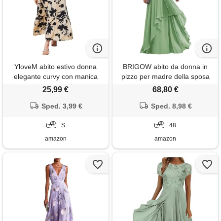
YloveM abito estivo donna
BRIGOW abito da donna in
elegante curvy con manica
pizzo per madre della sposa
corta vestito lungo estivo
con volant formale abito da
25,99 €
68,80 €
donna a-line con stampa
sera abito da ballo abiti da
floreale casual vestiti estivi
Sped. 3,99 €
cocktail taglie forti, verde
Sped. 8,98 €
donna vita alta bohémien da
salvia, 48
spiaggia albicocca s
S
48
amazon
amazon