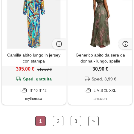
Camilla abito lungo in jersey
Generico abito da sera da
con stampa
donna - lungo, spalle
scoperte, da cocktail, motivo
305,00 €
30,90 €
610,00 €
floreale, linea ad a, in tulle,
Sped. gratuita
elegante, per matrimonio,
Sped. 3,99 €
maxi abito da ballo, abito da
IT 40 IT 42
ballo, abito da ballo da donna
L M S XL XXL
mytheresa
amazon
1
2
3
>