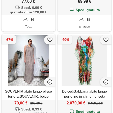
77,00 €
69,99 €
lungo con paillettes donna
Sped. 6,00 €
Sped. gratuita
bianco 38
gratuita oltre 120,00 €
36
38
Yoox
amazon
SOUVENIR abito lungo plissé
Dolce&Gabbana abito lungo
tortora;SOUVENIR, beige
portofino in chiffon di seta
70,00 €
2.070,00 €
209,00 €
3.450,00 €
Sped. 6,99 €
Sped. gratuita