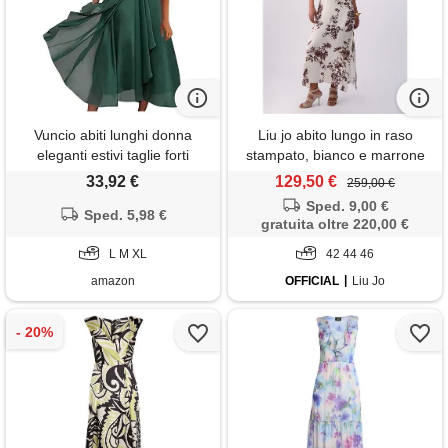
Vuncio abiti lunghi donna
Liu jo abito lungo in raso
eleganti estivi taglie forti
stampato, bianco e marrone
morbidi fantasia vestito donna
33,92 €
129,50 €
259,00 €
elegante lungo estivo stampa
Sped. 9,00 €
a fiori casual cerimonia
Sped. 5,98 €
gratuita oltre 220,00 €
matrimonio spiaggia
L M XL
42 44 46
amazon
OFFICIAL
Liu Jo