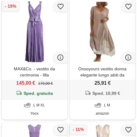
MAX&Co. - vestito da
Onsoyours vestito donna
cerimonia - lilla
elegante lungo abiti da
cerimonia curvy sexy scollo v
145,00 €
25,91 €
170,00 €
vestiti eleganti estivi manica
Sped. gratuita
corta abito maxi vestito chiffon
Sped. 10,99 €
cocktail beach a cachi m
L M XL
L M
Yoox
amazon