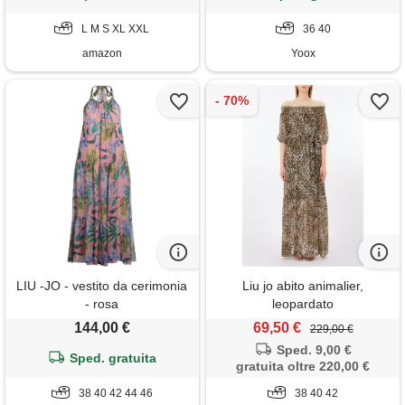
maxi abito da ballo, abito da
ballo, abito da ballo da donna
L M S XL XXL
36 40
amazon
Yoox
LIU -JO - vestito da cerimonia
Liu jo abito animalier,
- rosa
leopardato
144,00 €
69,50 €
229,00 €
Sped. 9,00 €
Sped. gratuita
gratuita oltre 220,00 €
38 40 42 44 46
38 40 42