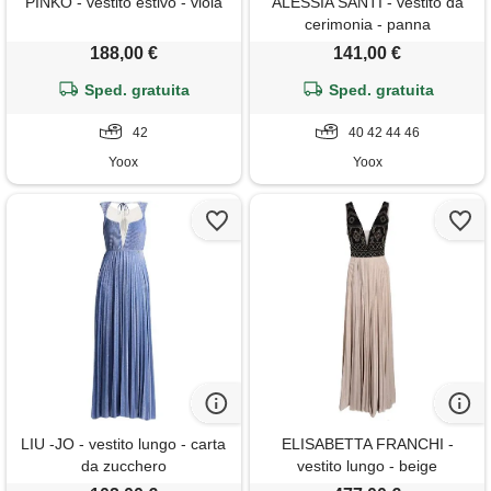
PINKO - vestito estivo - viola
ALESSIA SANTI - vestito da
cerimonia - panna
188,00 €
141,00 €
Sped. gratuita
Sped. gratuita
42
40 42 44 46
Yoox
Yoox
LIU -JO - vestito lungo - carta
ELISABETTA FRANCHI -
da zucchero
vestito lungo - beige