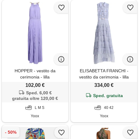
HOPPER - vestito da
ELISABETTA FRANCHI -
cerimonia - lilla
vestito da cerimonia - lilla
102,00 €
334,00 €
Sped. 6,00 €
Sped. gratuita
gratuita oltre 120,00 €
L M S
40 42
Yoox
Yoox