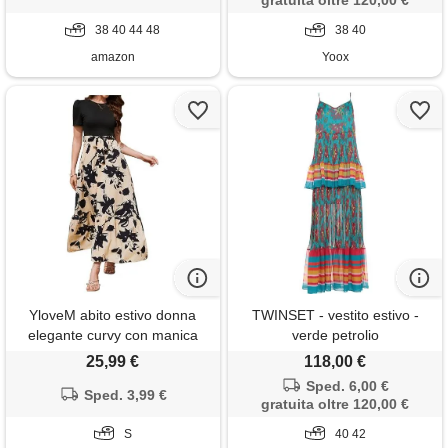
gratuita oltre 120,00 €
38 40 44 48
38 40
amazon
Yoox
YloveM abito estivo donna
TWINSET - vestito estivo -
elegante curvy con manica
verde petrolio
corta vestito lungo estivo
25,99 €
118,00 €
donna a-line con stampa
Sped. 6,00 €
floreale casual vestiti estivi
Sped. 3,99 €
gratuita oltre 120,00 €
donna vita alta bohémien da
spiaggia albicocca s
S
40 42