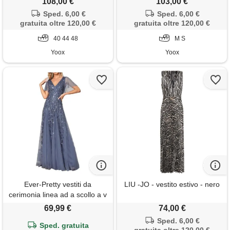
108,00 €
103,00 €
Sped. 6,00 €
Sped. 6,00 €
gratuita oltre 120,00 €
gratuita oltre 120,00 €
40 44 48
M S
Yoox
Yoox
Ever-Pretty vestiti da
LIU -JO - vestito estivo - nero
cerimonia linea ad a scollo a v
per cerimonia sera damigella
69,99 €
74,00 €
lungo con paillettes donna
Sped. 6,00 €
denim blu 38
Sped. gratuita