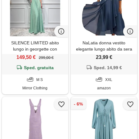
SILENCE LIMITED abito
NaLatia donna vestito
lungo in georgette con
elegante lungo abito da sera
intreccio;Calypso;SILENCE
scollo a v manica corta
149,50 €
23,99 €
299,00 €
LIMITED, verde
stampa chiffon vestiti curvy
Sped. gratuita
aderente abito estivo taglie
Sped. 14,99 €
forti maxi abiti da cerimonia
M S
XXL
Mirror Clothing
amazon