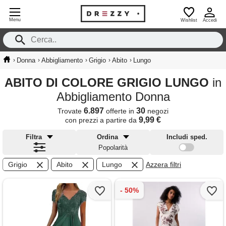
Menu
Wishlist
Accedi
›
›
›
›
›
Donna
Abbigliamento
Grigio
Abito
Lungo
ABITO DI COLORE GRIGIO LUNGO
in
Abbigliamento Donna
6.897
30
Trovate
offerte in
negozi
9,99 €
con prezzi a partire da
Filtra
Ordina
Includi sped.
Popolarità
Grigio
Abito
Lungo
Azzera filtri