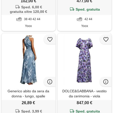
102,00 €
477,00 €
Sped. 6,00 €
Sped. gratuita
gratuita oltre 120,00 €
38 40 42 44
42 44
Yoox
Yoox
Generico abito da sera da
DOLCE&GABBANA - vestito
donna - lungo, spalle
da cerimonia - viola
scoperte, da cocktail, motivo
26,89 €
847,00 €
floreale, linea ad a, in tulle,
elegante, per matrimonio,
Sped. 3,99 €
Sped. gratuita