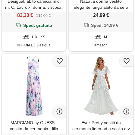
Desigual, abito camicia midi
NaLatia donna vestito
m. C. Lacroix, donna, viscosa,
elegante lungo abito da sera
blu, l
scollo a v manica corta
83,30 €
24,99 €
119,00 €
stampa chiffon vestiti curvy
Sped. gratuita
aderente abito estivo taglie
Sped. 14,99 €
forti maxi abiti da cerimonia
L XL XS
M
OFFICIAL
Desigual
amazon
MARCIANO by GUESS -
Ever-Pretty vestiti da
vestito da cerimonia - lilla
cerimonia linea ad a scollo a v
per cerimonia sera damigella