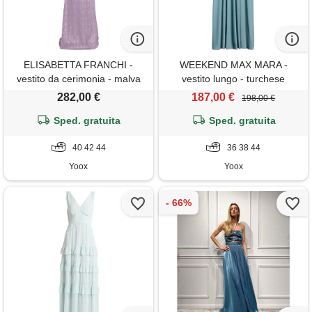
ELISABETTA FRANCHI -
WEEKEND MAX MARA -
vestito da cerimonia - malva
vestito lungo - turchese
282,00 €
187,00 €
198,00 €
Sped. gratuita
Sped. gratuita
40 42 44
36 38 44
Yoox
Yoox