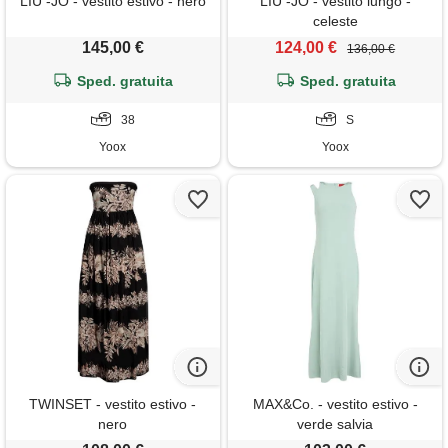
LIU -JO - vestito estivo - nero
LIU -JO - vestito lungo -
celeste
145,00 €
124,00 €
136,00 €
Sped. gratuita
Sped. gratuita
38
S
Yoox
Yoox
TWINSET - vestito estivo -
MAX&Co. - vestito estivo -
nero
verde salvia