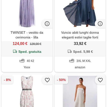
TWINSET - vestito da
Vuncio abiti lunghi donna
cerimonia - lilla
eleganti estivi taglie forti
morbidi fantasia vestito donna
124,00 €
33,92 €
128,00 €
elegante lungo estivo stampa
Sped. gratuita
a fiori casual cerimonia
Sped. 5,98 €
matrimonio spiaggia
40 42
3XL M XXL
Yoox
amazon