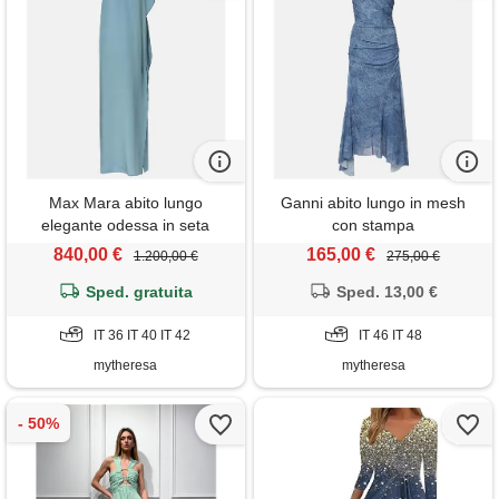
Max Mara abito lungo
Ganni abito lungo in mesh
elegante odessa in seta
con stampa
840,00 €
165,00 €
1.200,00 €
275,00 €
Sped. gratuita
Sped. 13,00 €
IT 36 IT 40 IT 42
IT 46 IT 48
mytheresa
mytheresa