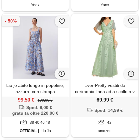
Yoox
Yoox
Liu jo abito lungo in popeline,
Ever-Pretty vestiti da
azzurro con stampa
cerimonia linea ad a scollo a v
per cerimonia sera damigella
99,50 €
69,99 €
199,00 €
lungo con paillettes donna
Sped. 9,00 €
menta verde 42
Sped. 14,99 €
gratuita oltre 220,00 €
38 40 46 48
42
OFFICIAL
Liu Jo
amazon