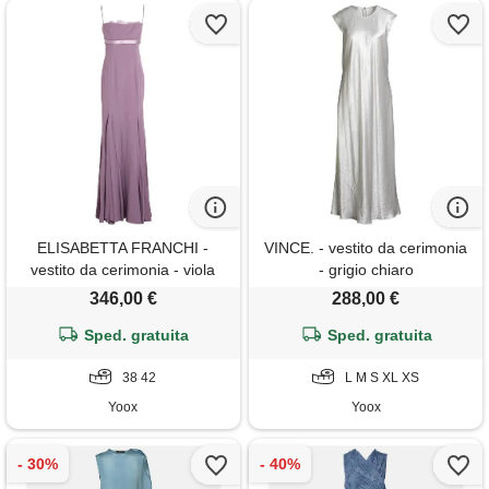
ELISABETTA FRANCHI -
VINCE. - vestito da cerimonia
vestito da cerimonia - viola
- grigio chiaro
346,00 €
288,00 €
Sped. gratuita
Sped. gratuita
38 42
L M S XL XS
Yoox
Yoox