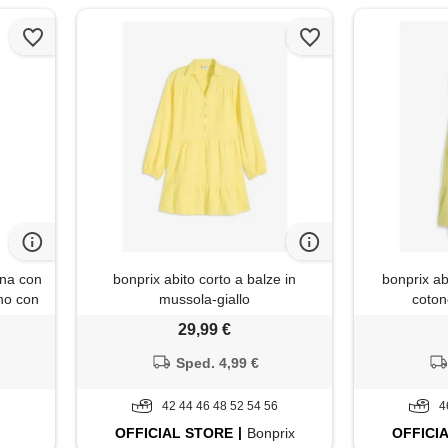
na con
bonprix abito corto a balze in
bonprix ab
oho con
mussola-giallo
coton
pirante
29,99 €
i da
 senza
Sped. 4,99 €
ea a
42 44 46 48 52 54 56
4
OFFICIAL
STORE
Bonprix
OFFICI