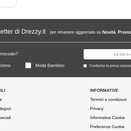
letter di Drezzy.it
per rimanere aggiornato su
Novità
,
Promo
teressato?
Uomo
Moda Bambino
Confermo la presa visione
e
Termini e condizioni
 Negozi
Privacy
peciali
Informativa Cookie
Preferenze Cookie