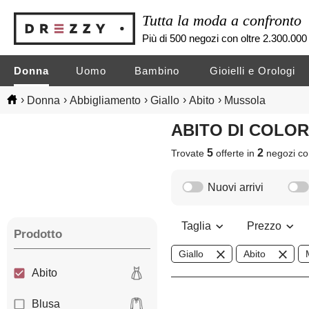
Tutta la moda a confronto
Più di 500 negozi con oltre 2.300.000 
Donna
Uomo
Bambino
Gioielli e Orologi
›
›
›
›
›
Donna
Abbigliamento
Giallo
Abito
Mussola
ABITO DI COLO
5
2
Trovate
offerte in
negozi
co
Nuovi arrivi
Taglia
Prezzo
Prodotto
Giallo
Abito
Abito
Blusa