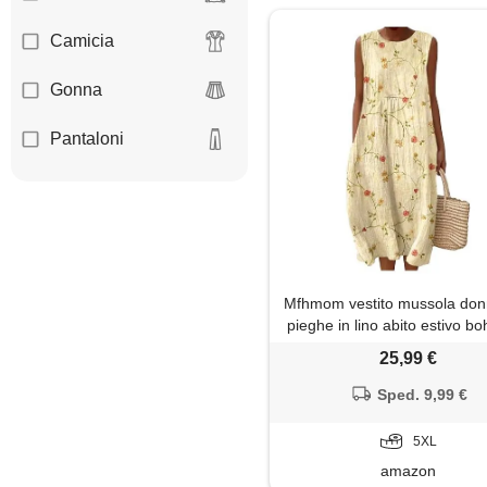
Camicia
Gonna
Pantaloni
Mfhmom vestito mussola don
pieghe in lino abito estivo b
scollo rotondo leggero e tras
25,99 €
lunghezza al ginocchio abit
spiaggia in cotone stampato
Sped. 9,99 €
maniche vestiti estivi a lin
5XL
amazon