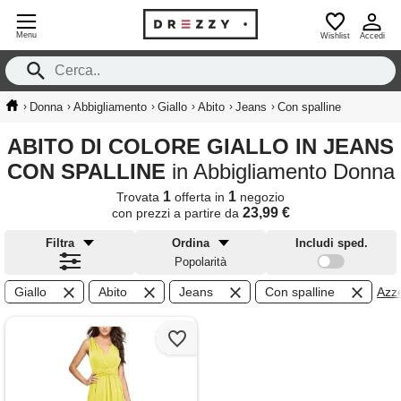
Menu
Wishlist
Accedi
›
›
›
›
›
›
Donna
Abbigliamento
Giallo
Abito
Jeans
Con spalline
ABITO DI COLORE GIALLO IN JEANS
CON SPALLINE
in Abbigliamento Donna
1
1
Trovata
offerta in
negozio
23,99 €
con prezzi a partire da
Filtra
Ordina
Includi sped.
Popolarità
Giallo
Abito
Jeans
Con spalline
Azzer