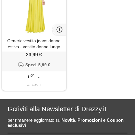
Generic vestito jeans donna
estivo - vestito donna lungo
multiway, abito elegante da
23,99 €
cerimonia con spalline
incrociate, schiena scoperta,
Sped. 5,99 €
vita avvolgente, maxi dress
per sera, party, feste
L
amazon
Iscriviti alla Newsletter di Drezzy.it
per rimanere aggiornato su
Novità
,
Promozioni
e
Coupon
esclusivi