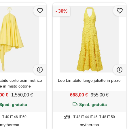
bito corto asimmetrico
Leo Lin abito lungo juliette in pizzo
le in misto cotone
00 €
1.550,00 €
668,00 €
955,00 €
Sped. gratuita
Sped. gratuita
IT 40 IT 46 IT 50
IT 42 IT 44 IT 46 IT 48 IT 50
mytheresa
mytheresa