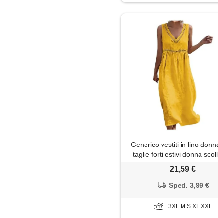
Maglione
Minigonna
Pantaloni
Pantaloni capri
Polo
Shorts
Generico vestiti in lino donna
Top
taglie forti estivi donna scol
senza maniche lungo abito 
21,59 €
Trench
casual vestiti lunghi donne
vestito cotone leggero ele
Sped. 3,99 €
curvy prendisole da spiaggia
3XL M S XL XXL