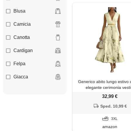
Blusa
Camicia
Canotta
Cardigan
Felpa
Giacca
Generico abito lungo estivo
elegante cerimonia vesti
Gilet
matrimonio invitata primave
32,99 €
chic chiffon scollo a v sexy
Gonna
taglie forti curvy lino cotone
Sped. 10,99 €
mare spiaggia vacanza mod
Maglia
(a16,3xl)
3XL
amazon
Maglietta