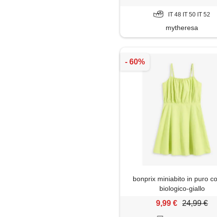
IT 48 IT 50 IT 52
mytheresa
bonprix miniabito in puro c
biologico-giallo
9,99 €
24,99 €