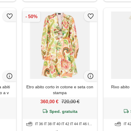
 abiti
Etro abito corto in cotone e seta con
Rixo abito 
lo a v
stampa
comodo
360,00 €
720,00 €
 mare
gante
Sped. gratuita
 dress
IT 36 IT 38 IT 40 IT 42 IT 44 IT 46 IT 48 IT 50
IT 4