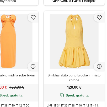
mytheresa
OFFICIAL
STORE
Bonprix
ito midi la robe bikini
Simkhai abito corto brooke in misto
cotone
00 €
780,00 €
420,00 €
Sped. gratuita
Sped. gratuita
6 IT 38 IT 40 IT 42 IT 50
IT 34 IT 36 IT 38 IT 40 IT 42 IT 44 IT 46 IT 48 IT 50