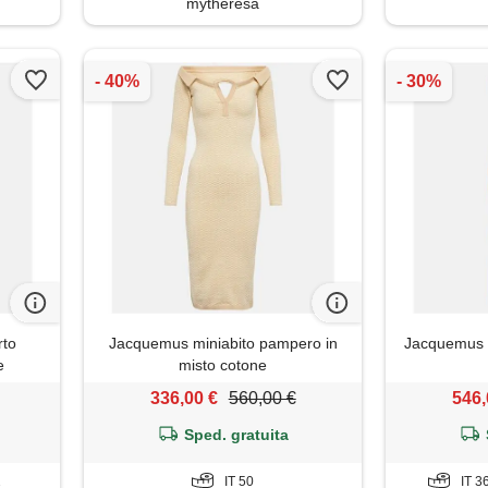
mytheresa
rto
Jacquemus miniabito pampero in
Jacquemus ab
e
misto cotone
336,00 €
560,00 €
546,
Sped. gratuita
2
IT 50
IT 3