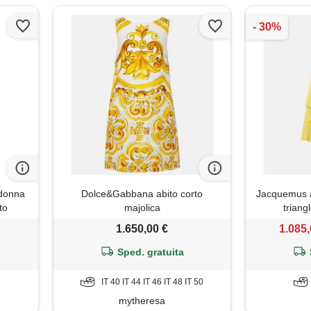
 donna
Dolce&Gabbana abito corto
Jacquemus a
to
majolica
triang
ra boho
1.650,00 €
1.085,
 maxi
 casual
Sped. gratuita
a 2026
IT 40 IT 44 IT 46 IT 48 IT 50
mytheresa