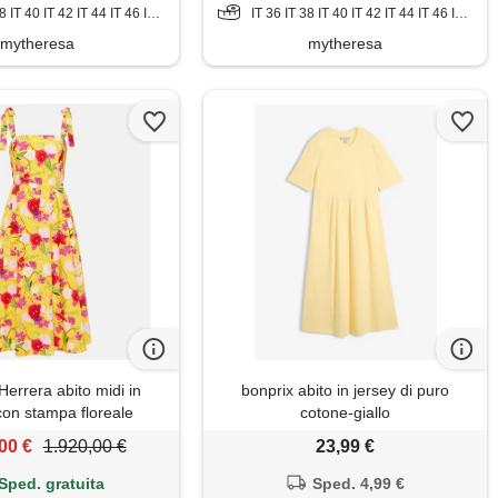
T 40 IT 42 IT 44 IT 46 IT 48 IT 50
IT 36 IT 38 IT 40 IT 42 IT 44 IT 46 IT 48 IT 50
mytheresa
mytheresa
Herrera abito midi in
bonprix abito in jersey di puro
con stampa floreale
cotone-giallo
00 €
1.920,00 €
23,99 €
Sped. gratuita
Sped. 4,99 €