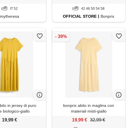
IT 52
42 46 50 54 58
mytheresa
OFFICIAL
STORE
Bonprix
bito in jersey di puro
bonprix abito in maglina con
 biologico-giallo
materiali misti-giallo
19,99 €
19,99 €
32,99 €