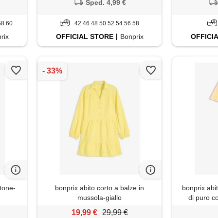
Sped. 4,99 €
58 60
42 46 48 50 52 54 56 58
rix
OFFICIAL
STORE
Bonprix
OFFICI
otone-
bonprix abito corto a balze in
bonprix abi
mussola-giallo
di puro c
19,99 €
29,99 €