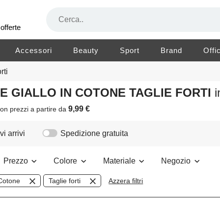
offerte
Accessori
Beauty
Sport
Brand
Offi
rti
RE GIALLO IN COTONE TAGLIE FORTI
9,99 €
on prezzi a partire da
i arrivi
Spedizione gratuita
Prezzo
Colore
Materiale
Negozio
Cotone
Taglie forti
Azzera filtri