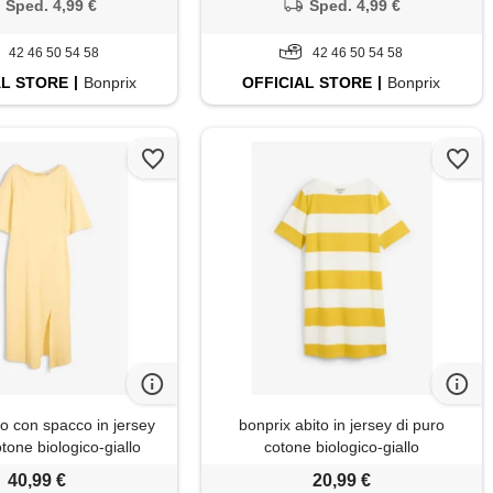
Sped. 4,99 €
Sped. 4,99 €
42 46 50 54 58
42 46 50 54 58
AL
STORE
Bonprix
OFFICIAL
STORE
Bonprix
to con spacco in jersey
bonprix abito in jersey di puro
otone biologico-giallo
cotone biologico-giallo
40,99 €
20,99 €