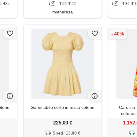
L-4XL
IT 50 IT 52
IT 36 IT 38 I
mytheresa
otone
Ganni abito corto in misto cotone
Carolina 
cotone 
225,00 €
1.152,
Sped. 13,00 €