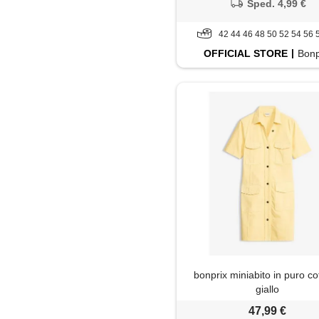
Sped. 4,99 €
42 44 46 48 50 52 54 56 
OFFICIAL
STORE
Bonp
bonprix miniabito in puro c
giallo
47,99 €