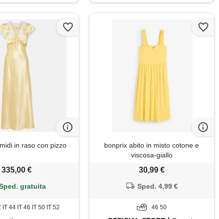
midi in raso con pizzo
bonprix abito in misto cotone e
viscosa-giallo
335,00 €
30,99 €
Sped. gratuita
Sped. 4,99 €
2 IT 44 IT 46 IT 50 IT 52
46 50