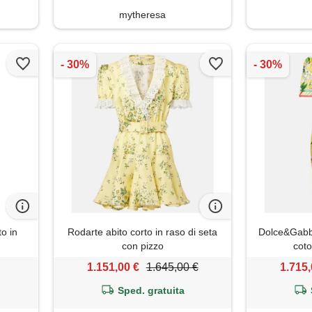
mytheresa
to in
Rodarte abito corto in raso di seta
Dolce&Gabba
con pizzo
cot
1.151,00 €
1.645,00 €
1.715,
Sped. gratuita