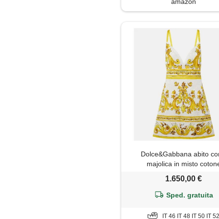
amazon
Dolce&Gabbana abito co
majolica in misto coton
1.650,00 €
Sped. gratuita
IT 46 IT 48 IT 50 IT 5