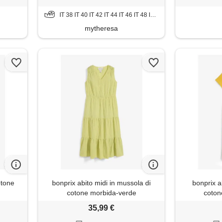
IT 38 IT 40 IT 42 IT 44 IT 46 IT 48 IT 50
mytheresa
otone
bonprix abito midi in mussola di
bonprix a
cotone morbida-verde
cotone
35,99 €