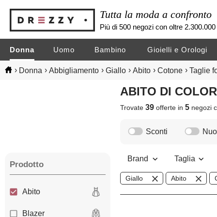
Tutta la moda a confronto
Più di 500 negozi con oltre 2.300.000 
Donna
Uomo
Bambino
Gioielli e Orologi
›
›
›
›
›
›
Donna
Abbigliamento
Giallo
Abito
Cotone
Taglie fo
ABITO DI COLO
39
5
Trovate
offerte in
negozi
c
Sconti
Nuov
Brand
Taglia
Prodotto
Giallo
Abito
Abito
Blazer