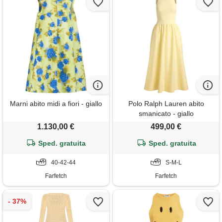
Marni abito midi a fiori - giallo
Polo Ralph Lauren abito
smanicato - giallo
1.130,00 €
499,00 €
Sped. gratuita
Sped. gratuita
40-42-44
S-M-L
Farfetch
Farfetch