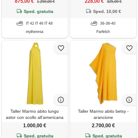
875,00 €
228,00 €
1.250,00 €
325,00 €
Sped. gratuita
Sped. 10,00 €
IT 42 IT 46 IT 48
36-38-40
mytheresa
Farfetch
Taller Marmo abito lungo
Taller Marmo abito betsy -
astor con scollo all'americana
arancione
- giallo
1.000,00 €
2.700,00 €
Sped. gratuita
Sped. gratuita