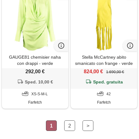
GAUGE81 chemisier naha
Stella McCartney abito
con drappi - verde
smanicato con frange - verde
292,00 €
824,00 €
1.690,00 €
Sped. 10,00 €
Sped. gratuita
XS-S-M-L
42
Farfetch
Farfetch
1
2
>