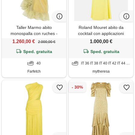
Taller Marmo abito
Roland Mouret abito da
monospalla con ruches -
cocktail con applicazioni
giallo
floreali
1.260,00 €
1.000,00 €
2.000,00 €
Sped. gratuita
Sped. gratuita
40
IT 36 IT 38 IT 40 IT 42 IT 44 IT 46 IT 48
Farfetch
mytheresa