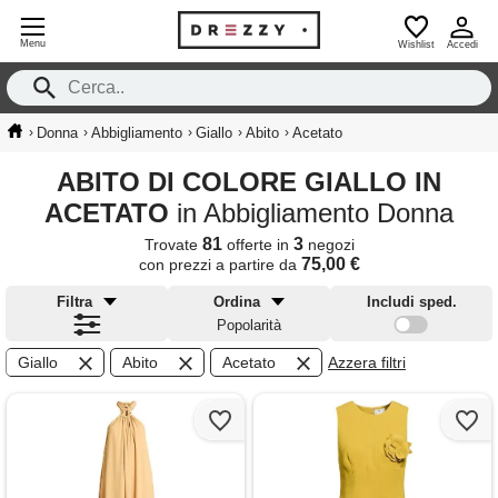
Menu
Wishlist
Accedi
›
›
›
›
›
Donna
Abbigliamento
Giallo
Abito
Acetato
ABITO DI COLORE GIALLO IN
ACETATO
in Abbigliamento Donna
81
3
Trovate
offerte in
negozi
75,00 €
con prezzi a partire da
Filtra
Ordina
Includi sped.
Popolarità
Giallo
Abito
Acetato
Azzera filtri