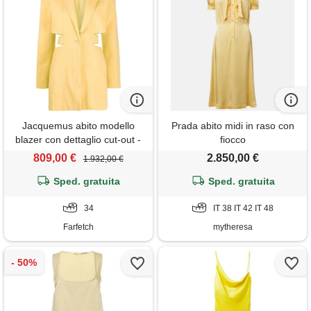
Jacquemus abito modello
Prada abito midi in raso con
blazer con dettaglio cut-out -
fiocco
giallo
809,00 €
2.850,00 €
1.932,00 €
Sped. gratuita
Sped. gratuita
34
IT 38 IT 42 IT 48
Farfetch
mytheresa