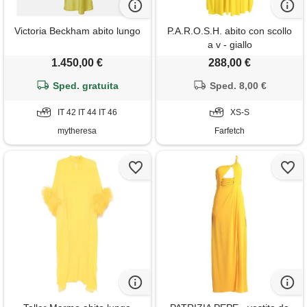
Victoria Beckham abito lungo
P.A.R.O.S.H. abito con scollo
a v - giallo
1.450,00 €
288,00 €
Sped. gratuita
Sped. 8,00 €
IT 42 IT 44 IT 46
XS-S
mytheresa
Farfetch