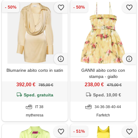
Blumarine abito corto in satin
GANNI abito corto con
stampa - giallo
392,00 €
238,00 €
785,00 €
475,00 €
Sped. gratuita
Sped. 10,00 €
IT 38
34-36-38-40-44
mytheresa
Farfetch