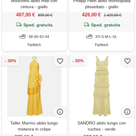
Moschino abito midi con
Philipp Plein abito monospalla
cintura - giallo
plissettato - giallo
407,00 €
426,00 €
895,00 €
1.420,00 €
Sped. gratuita
Sped. gratuita
38-40-42-44
XS-S-M-L-XL
Farfetch
Farfetch
Taller Marmo abito lungo
SANDRO abito lungo con
meteora in crêpe
ruches - verde