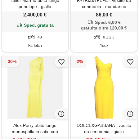
Taller Marmo abito lungo
PATRIZIA PEPE - vestito da
penelope - giallo
cerimonia - mandarino
2.400,00 €
86,00 €
Sped. 6,00 €
Sped. gratuita
gratuita oltre 120,00 €
48
0 1 2 3
Farfetch
Yoox
Alex Perry abito lungo
DOLCE&GABBANA - vestito
monospalla in satin con
da cerimonia - giallo
mantella