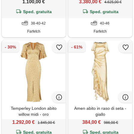
1.100,00 €
3.380,00 €
4.625,00 €
Sped. gratuita
Sped. gratuita
38-40-42
40-46
Farfetch
Farfetch
Temperley London abito
Amen abito in raso di seta -
willow midi - oro
giallo
1.292,00 €
384,00 €
1.845,00 €
986,00 €
Sped. gratuita
Sped. gratuita