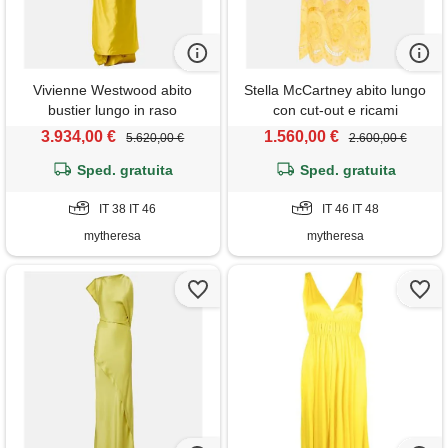
Vivienne Westwood abito
Stella McCartney abito lungo
bustier lungo in raso
con cut-out e ricami
3.934,00 €
1.560,00 €
5.620,00 €
2.600,00 €
Sped. gratuita
Sped. gratuita
IT 38 IT 46
IT 46 IT 48
mytheresa
mytheresa