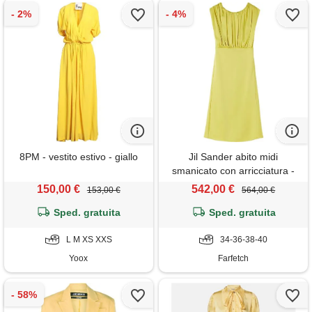
8PM - vestito estivo - giallo
Jil Sander abito midi
smanicato con arricciatura -
verde
150,00 €
542,00 €
153,00 €
564,00 €
Sped. gratuita
Sped. gratuita
L M XS XXS
34-36-38-40
Yoox
Farfetch