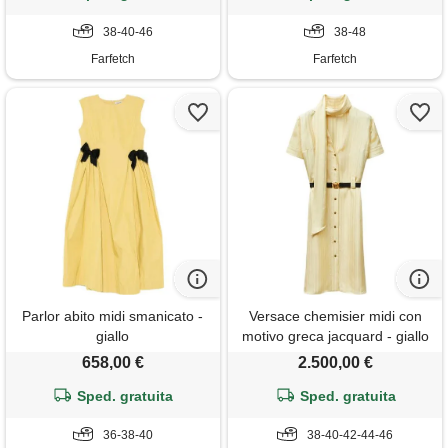
38-40-46
38-48
Farfetch
Farfetch
Parlor abito midi smanicato -
Versace chemisier midi con
giallo
motivo greca jacquard - giallo
658,00 €
2.500,00 €
Sped. gratuita
Sped. gratuita
36-38-40
38-40-42-44-46