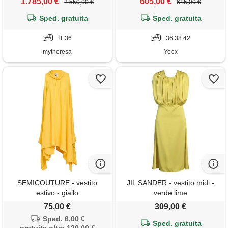
1.785,00 €
605,00 €
2.550,00 €
615,00 €
Sped. gratuita
Sped. gratuita
IT 36
36 38 42
mytheresa
Yoox
SEMICOUTURE - vestito
JIL SANDER - vestito midi -
estivo - giallo
verde lime
75,00 €
309,00 €
Sped. 6,00 €
Sped. gratuita