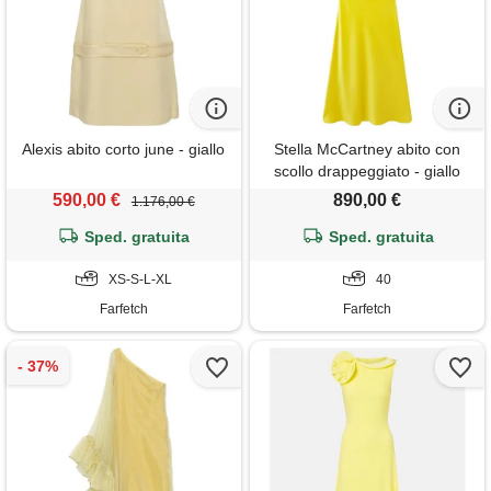
Alexis abito corto june - giallo
Stella McCartney abito con
scollo drappeggiato - giallo
590,00 €
890,00 €
1.176,00 €
Sped. gratuita
Sped. gratuita
XS-S-L-XL
40
Farfetch
Farfetch