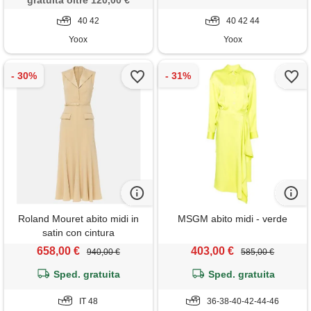
gratuita oltre 120,00 €
40 42
40 42 44
Yoox
Yoox
Roland Mouret abito midi in
MSGM abito midi - verde
satin con cintura
658,00 €
403,00 €
940,00 €
585,00 €
Sped. gratuita
Sped. gratuita
IT 48
36-38-40-42-44-46