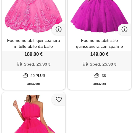
Fuomomo abiti quinceanera
Fuomomo abiti stile
in tulle abito da ballo
quinceanera con spalline
scintillanti applicazioni di pizzo
sottili abiti stile quinceanera
189,00 €
149,00 €
abiti quinceanera con spalle
con scollo a cuore
scoperte abito da ballo
Sped. 25,99 €
applicazioni in pizzo abiti
Sped. 25,99 €
principessa abito da festa
scintillanti in tulle per
lungo mt038
50 PLUS
adolescent mt041
38
amazon
amazon