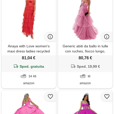
Anaya with Love women's
Generic abiti da ballo in tulle
maxi dress ladies recycled
con ruches, fiocco lungo,
cami strap cutout corsage
spalline sottili, abiti da festa,
81,04 €
80,76 €
ruffle tiered tulle a-line
linea svasata, corsetto, abito
wedding guest bridesmaid
Sped. gratuita
da sera formale a strati, rosa,
Sped. 19,99 €
prom, rosso 34
m
34 46
M
amazon
amazon