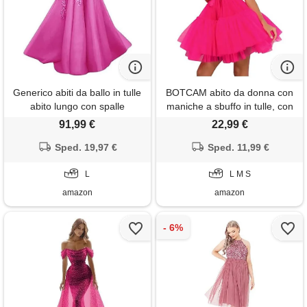
Generico abiti da ballo in tulle
BOTCAM abito da donna con
abito lungo con spalle
maniche a sbuffo in tulle, con
scoperte e ricami abiti da sera
spalle scoperte, a maniche
91,99 €
22,99 €
formali con fiori 3d rosa caldo
lunghe, estive, in rete, per
Sped. 19,97 €
l
feste, balli, mini fate, in tulle,
Sped. 11,99 €
da donna, corto, senza
L
spalline, in rete, rosa caldo, s
L M S
amazon
amazon