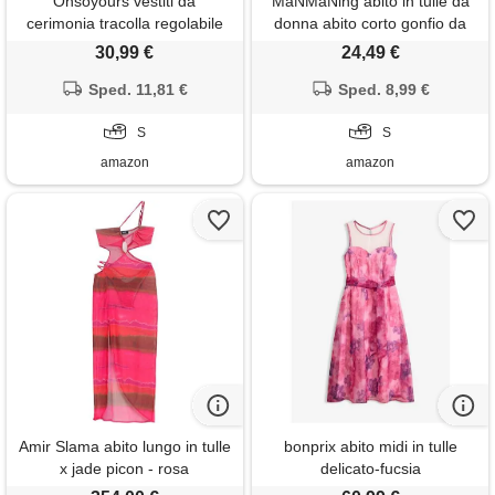
Onsoyours vestiti da
MaNMaNing abito in tulle da
cerimonia tracolla regolabile
donna abito corto gonfio da
scollo a v con paillettes tulle
ballo senza spalline abiti da
30,99 €
24,49 €
lunghezza del piano da donna
fata di compleanno con volant
a rose rosso s
Sped. 11,81 €
cocktail party abito con poofy
Sped. 8,99 €
servizio fotografico (hot pink,
S
s)
S
amazon
amazon
Amir Slama abito lungo in tulle
bonprix abito midi in tulle
x jade picon - rosa
delicato-fucsia