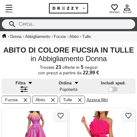
Menu
Wishlist
Accedi
›
›
›
›
›
Donna
Abbigliamento
Fucsia
Abito
Tulle
ABITO DI COLORE FUCSIA IN TULLE
in Abbigliamento Donna
23
5
Trovate
offerte in
negozi
22,99 €
con prezzi a partire da
Filtra
Ordina
Includi sped.
Popolarità
Fucsia
Abito
Tulle
Azzera filtri