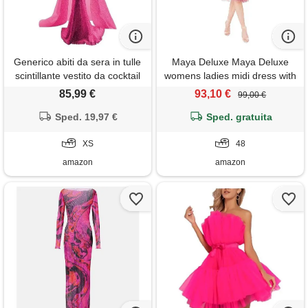
Generico abiti da sera in tulle
Maya Deluxe Maya Deluxe
scintillante vestito da cocktail
womens ladies midi dress with
lungo a sirena fuori spalla
halter neck tulle for evening
85,99 €
93,10 €
99,00 €
abito da ballo formali in pizzo
graduation prom wedding
con treno staccabile senza
Sped. 19,97 €
bridesmaids ball gown, vestito
Sped. gratuita
schienale fucsia xs
per damigella d'onore donna,
XS
desert rose, 16
48
amazon
amazon