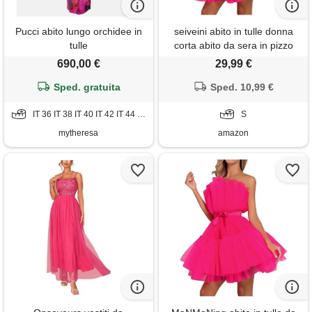
Pucci abito lungo orchidee in
seiveini abito in tulle donna
tulle
corta abito da sera in pizzo
chiffon classico abiti da
690,00 €
29,99 €
cocktail elegante vita alta
Sped. gratuita
vesito in tulle linea ad a mini
Sped. 10,99 €
tutu abiti da sera retro a rose
IT 36 IT 38 IT 40 IT 42 IT 44 IT 46 IT 48
rosso s
S
mytheresa
amazon