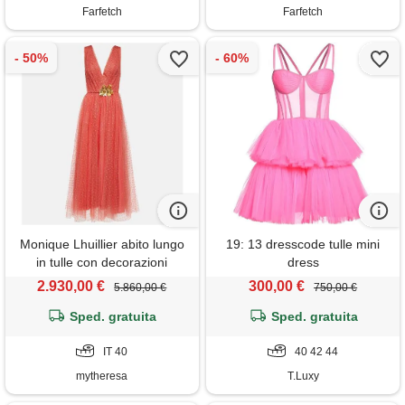
Farfetch
Farfetch
Monique Lhuillier abito lungo
19: 13 dresscode tulle mini
in tulle con decorazioni
dress
2.930,00 €
300,00 €
5.860,00 €
750,00 €
Sped. gratuita
Sped. gratuita
IT 40
40 42 44
mytheresa
T.Luxy