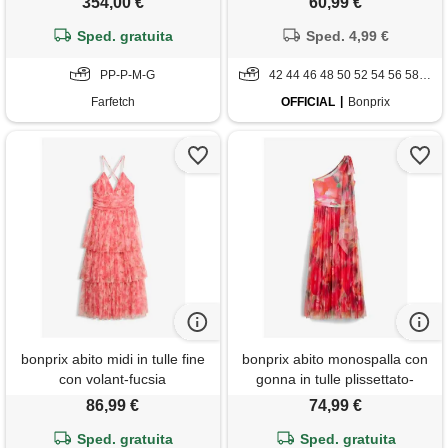
354,00 €
60,99 €
Sped. gratuita
Sped. 4,99 €
PP-P-M-G
42 44 46 48 50 52 54 56 58 60
Farfetch
OFFICIAL
Bonprix
bonprix abito midi in tulle fine
bonprix abito monospalla con
con volant-fucsia
gonna in tulle plissettato-
fucsia
86,99 €
74,99 €
Sped. gratuita
Sped. gratuita