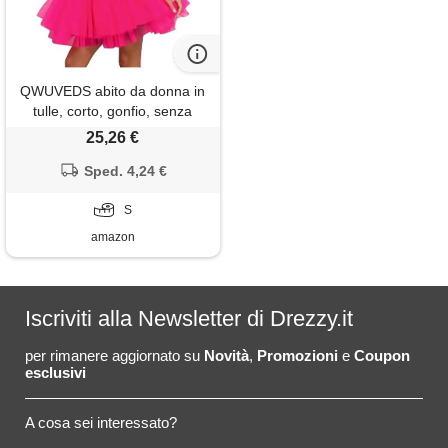
QWUVEDS abito da donna in
tulle, corto, gonfio, senza
spalline, in rete, per feste di
25,26 €
compleanno, per cocktail
party, poofy gown, rosa
Sped. 4,24 €
intenso, s
S
amazon
Iscriviti alla Newsletter di Drezzy.it
per rimanere aggiornato su
Novità
,
Promozioni
e
Coupon
esclusivi
A cosa sei interessato?