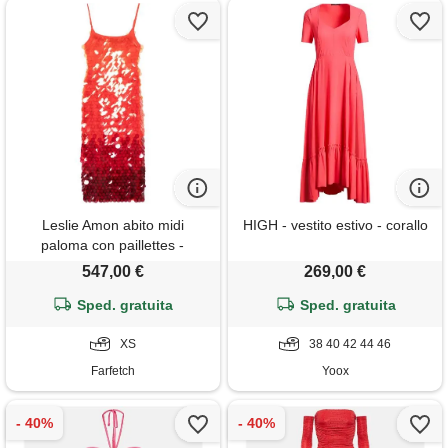
Leslie Amon abito midi
HIGH - vestito estivo - corallo
paloma con paillettes -
arancione
547,00 €
269,00 €
Sped. gratuita
Sped. gratuita
XS
38 40 42 44 46
Farfetch
Yoox