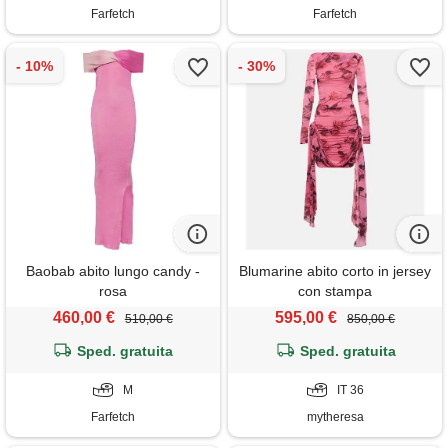
Farfetch
Farfetch
Baobab abito lungo candy -
Blumarine abito corto in jersey
rosa
con stampa
460,00 €
595,00 €
510,00 €
850,00 €
Sped. gratuita
Sped. gratuita
M
IT 36
Farfetch
mytheresa