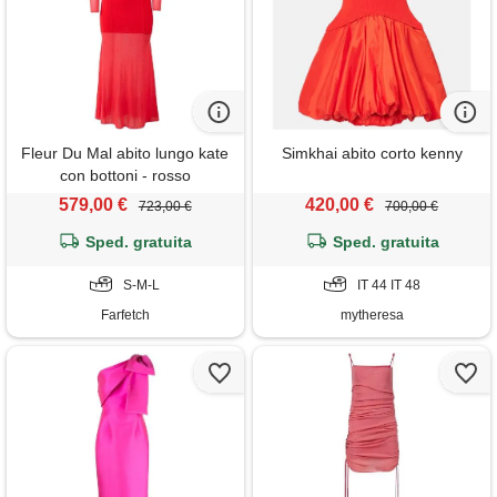
Fleur Du Mal abito lungo kate
Simkhai abito corto kenny
con bottoni - rosso
579,00 €
420,00 €
723,00 €
700,00 €
Sped. gratuita
Sped. gratuita
S-M-L
IT 44 IT 48
Farfetch
mytheresa