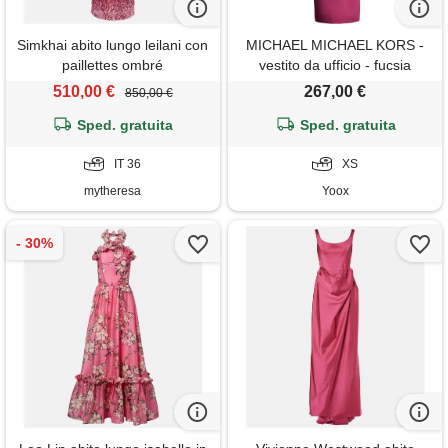
Simkhai abito lungo leilani con
MICHAEL MICHAEL KORS -
paillettes ombré
vestito da ufficio - fucsia
510,00 €
267,00 €
850,00 €
Sped. gratuita
Sped. gratuita
IT 36
XS
mytheresa
Yoox