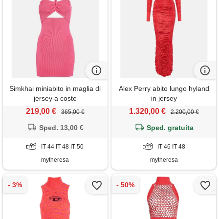
Simkhai miniabito in maglia di
Alex Perry abito lungo hyland
jersey a coste
in jersey
219,00 €
1.320,00 €
365,00 €
2.200,00 €
Sped. 13,00 €
Sped. gratuita
IT 44 IT 48 IT 50
IT 46 IT 48
mytheresa
mytheresa