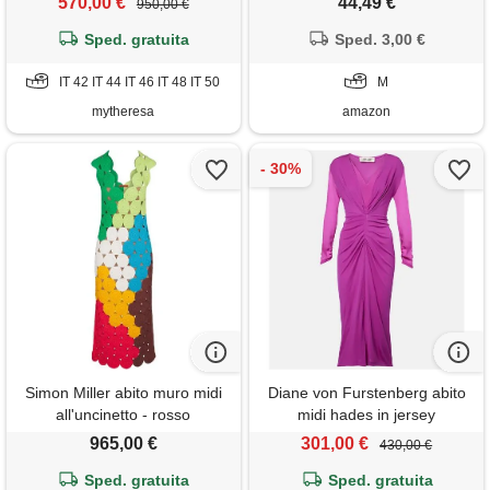
570,00 €
44,49 €
950,00 €
festival per halloween rosa
Sped. gratuita
Sped. 3,00 €
caldo m
IT 42 IT 44 IT 46 IT 48 IT 50
M
mytheresa
amazon
Simon Miller abito muro midi
Diane von Furstenberg abito
all'uncinetto - rosso
midi hades in jersey
965,00 €
301,00 €
430,00 €
Sped. gratuita
Sped. gratuita