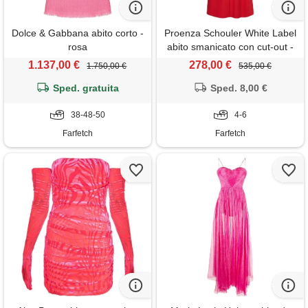
Dolce & Gabbana abito corto -
Proenza Schouler White Label
rosa
abito smanicato con cut-out -
rosso
1.137,00 €
278,00 €
1.750,00 €
535,00 €
Sped. gratuita
Sped. 8,00 €
38-48-50
4-6
Farfetch
Farfetch