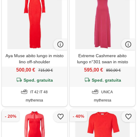
Aya Muse abito lungo in misto
Extreme Cashmere abito
lino off-shoulder
lungo n°301 swan in misto
cashmere
500,00 €
595,00 €
715,00 €
850,00 €
Sped. gratuita
Sped. gratuita
IT 42 IT 48
UNICA
mytheresa
mytheresa