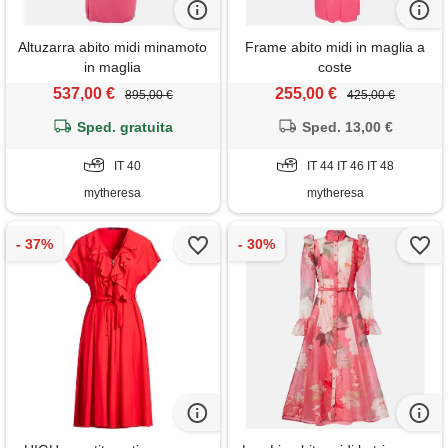
Altuzarra abito midi minamoto
Frame abito midi in maglia a
in maglia
coste
537,00 €
255,00 €
895,00 €
425,00 €
Sped. gratuita
Sped. 13,00 €
IT 40
IT 44 IT 46 IT 48
mytheresa
mytheresa