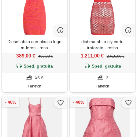
Diesel abito con placca logo
diotima abito sly corto
m-leros - rosa
traforato - rosso
389,00 €
1.211,00 €
403,00 €
2.416,00 €
Sped. gratuita
Sped. gratuita
XS-S
2
Farfetch
Farfetch