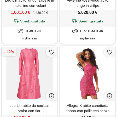
Leo Lin abito lungo isabelle in
Vivienne Westwood abito
misto lino con volant
lungo in crêpe
1.001,00 €
5.620,00 €
1.430,00 €
Sped. gratuita
Sped. gratuita
IT 40 IT 48
IT 40 IT 44 IT 46
mytheresa
mytheresa
Leo Lin abito da cocktail
Allegra K abito canottada
amira con fiori
donna con paillettes senza
maniche abito scintillante da