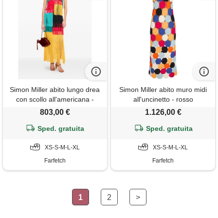
Simon Miller abito lungo drea
Simon Miller abito muro midi
con scollo all'americana -
all'uncinetto - rosso
giallo
803,00 €
1.126,00 €
Sped. gratuita
Sped. gratuita
XS-S-M-L-XL
XS-S-M-L-XL
Farfetch
Farfetch
1
2
>