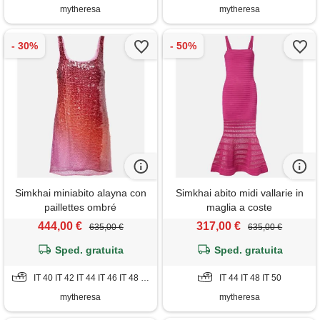
mytheresa
mytheresa
Simkhai miniabito alayna con
Simkhai abito midi vallarie in
paillettes ombré
maglia a coste
444,00 €
317,00 €
635,00 €
635,00 €
Sped. gratuita
Sped. gratuita
IT 40 IT 42 IT 44 IT 46 IT 48 IT 50
IT 44 IT 48 IT 50
mytheresa
mytheresa