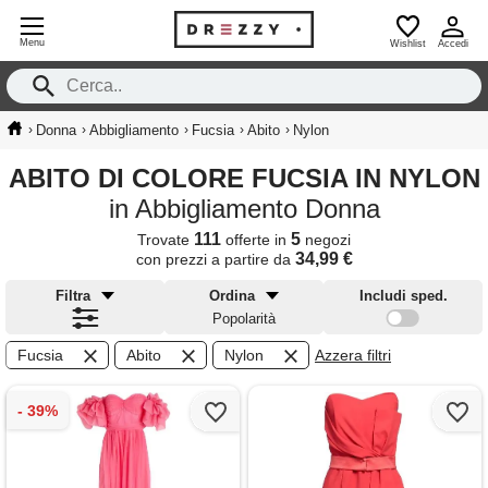
Menu
Wishlist
Accedi
›
›
›
›
›
Donna
Abbigliamento
Fucsia
Abito
Nylon
ABITO DI COLORE FUCSIA IN NYLON
in Abbigliamento Donna
111
5
Trovate
offerte in
negozi
34,99 €
con prezzi a partire da
Filtra
Ordina
Includi sped.
Popolarità
Fucsia
Abito
Nylon
Azzera filtri