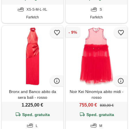
XS-S-M-L-XL
S
Farfetch
Farfetch
Bronx and Banco abito da
Noir Kei Ninomiya abito midi -
sera bali - rosso
rosso
1.225,00 €
755,00 €
830,00 €
Sped. gratuita
Sped. gratuita
L
M