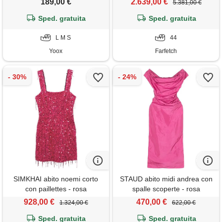
189,00 €
2.639,00 €
5.381,00 €
Sped. gratuita
Sped. gratuita
L M S
44
Yoox
Farfetch
SIMKHAI abito noemi corto
STAUD abito midi andrea con
con paillettes - rosa
spalle scoperte - rosa
928,00 €
470,00 €
1.324,00 €
622,00 €
Sped. gratuita
Sped. gratuita