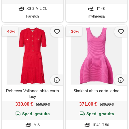
XS-S-M-L-XL
IT 48
Farfetch
mytheresa
Rebecca Vallance abito corto
Simkhai abito corto larina
lucy
330,00 €
371,00 €
550,00 €
530,00 €
Sped. gratuita
Sped. gratuita
M S
IT 48 IT 50