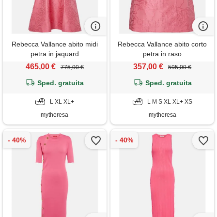
Rebecca Vallance abito midi
Rebecca Vallance abito corto
petra in jaquard
petra in raso
465,00 €
357,00 €
775,00 €
595,00 €
Sped. gratuita
Sped. gratuita
L XL XL+
L M S XL XL+ XS
mytheresa
mytheresa