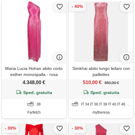
Maria Lucia Hohan abito corto
Simkhai abito lungo leilani con
esther monospalla - rosa
paillettes
4.348,00 €
510,00 €
850,00 €
Sped. gratuita
Sped. gratuita
38
IT 34 IT 36 IT 38 IT 40 IT 46 IT 48 IT 50
Farfetch
mytheresa