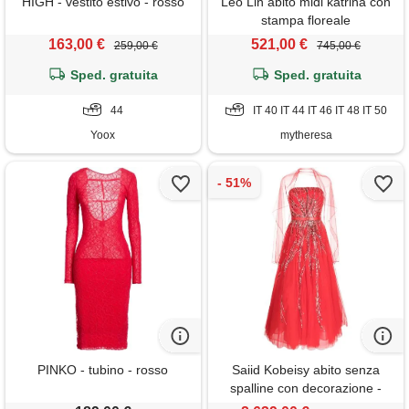
HIGH - vestito estivo - rosso
Leo Lin abito midi katrina con
stampa floreale
163,00 €
521,00 €
259,00 €
745,00 €
Sped. gratuita
Sped. gratuita
44
IT 40 IT 44 IT 46 IT 48 IT 50
Yoox
mytheresa
PINKO - tubino - rosso
Saiid Kobeisy abito senza
spalline con decorazione -
rosso