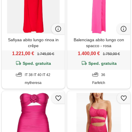
Safiyaa abito lungo rinoa in
Balenciaga abito lungo con
crêpe
spacco - rosa
1.221,00 €
1.400,00 €
1.745,00 €
1.750,00 €
Sped. gratuita
Sped. gratuita
IT 38 IT 40 IT 42
36
mytheresa
Farfetch