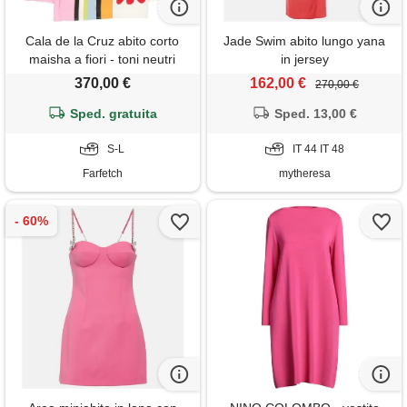
Cala de la Cruz abito corto
Jade Swim abito lungo yana
maisha a fiori - toni neutri
in jersey
370,00 €
162,00 €
270,00 €
Sped. gratuita
Sped. 13,00 €
S-L
IT 44 IT 48
Farfetch
mytheresa