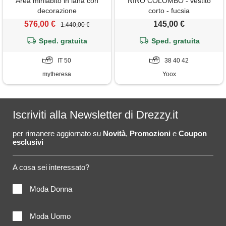
Area miniabito in lana con
NINO COLOMBO - vestito
decorazione
corto - fucsia
576,00 €
145,00 €
1.440,00 €
Sped. gratuita
Sped. gratuita
IT 50
38 40 42
mytheresa
Yoox
Iscriviti alla Newsletter di Drezzy.it
per rimanere aggiornato su
Novità
,
Promozioni
e
Coupon
esclusivi
A cosa sei interessato?
Moda Donna
Moda Uomo