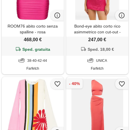
ROOM76 abito corto senza
Bond-eye abito corto rico
spalline - rosa
asimmetrico con cut-out -
rosa
468,00 €
247,00 €
Sped. gratuita
Sped. 18,00 €
38-40-42-44
UNICA
Farfetch
Farfetch