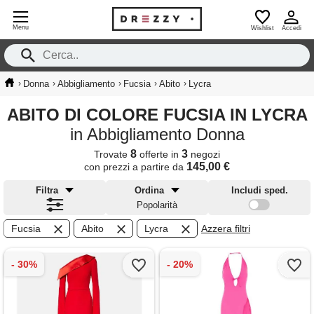
Menu
Wishlist
Accedi
›
›
›
›
›
Donna
Abbigliamento
Fucsia
Abito
Lycra
ABITO DI COLORE FUCSIA IN LYCRA
in Abbigliamento Donna
8
3
Trovate
offerte in
negozi
145,00 €
con prezzi a partire da
Filtra
Ordina
Includi sped.
Popolarità
Fucsia
Abito
Lycra
Azzera filtri