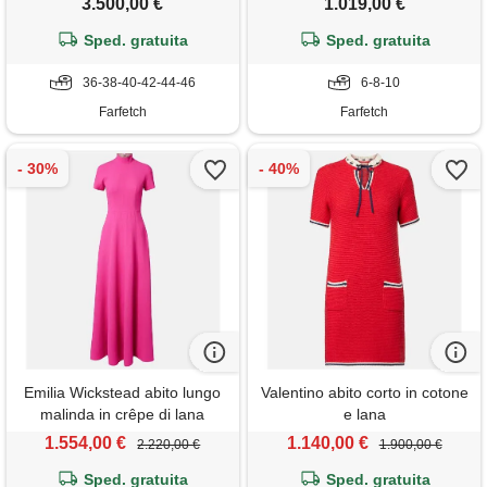
3.500,00 €
1.019,00 €
Sped. gratuita
Sped. gratuita
36-38-40-42-44-46
6-8-10
Farfetch
Farfetch
Emilia Wickstead abito lungo
Valentino abito corto in cotone
malinda in crêpe di lana
e lana
1.554,00 €
1.140,00 €
2.220,00 €
1.900,00 €
Sped. gratuita
Sped. gratuita