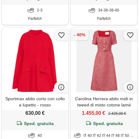
2-3
34-36-38-40
Farfetch
Farfetch
Sportmax abito corto con collo
Carolina Herrera abito midi in
a lupetto - rosso
tweed di misto cotone lamé
630,00 €
1.455,00 €
2.425,00 €
Sped. gratuita
Sped. gratuita
40
IT 40 IT 42 IT 44 IT 48 IT 50 IT 52