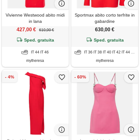
Vivienne Westwood abito midi
Sportmax abito corto terfrite in
in lana
gabardine
427,00 €
630,00 €
610,00 €
Sped. gratuita
Sped. gratuita
IT 44 IT 46
IT 36 IT 38 IT 40 IT 42 IT 44 IT 46 IT 48
mytheresa
mytheresa