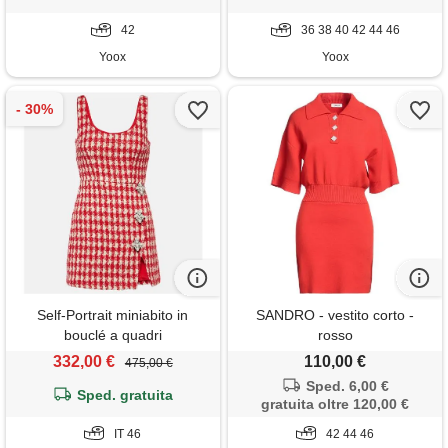
42
36 38 40 42 44 46
Yoox
Yoox
Self-Portrait miniabito in
SANDRO - vestito corto -
bouclé a quadri
rosso
332,00 €
110,00 €
475,00 €
Sped. 6,00 €
Sped. gratuita
gratuita oltre 120,00 €
IT 46
42 44 46