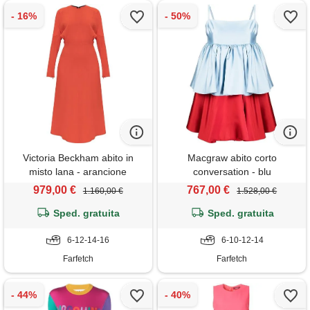
Victoria Beckham abito in
Macgraw abito corto
misto lana - arancione
conversation - blu
979,00 €
767,00 €
1.160,00 €
1.528,00 €
Sped. gratuita
Sped. gratuita
6-12-14-16
6-10-12-14
Farfetch
Farfetch