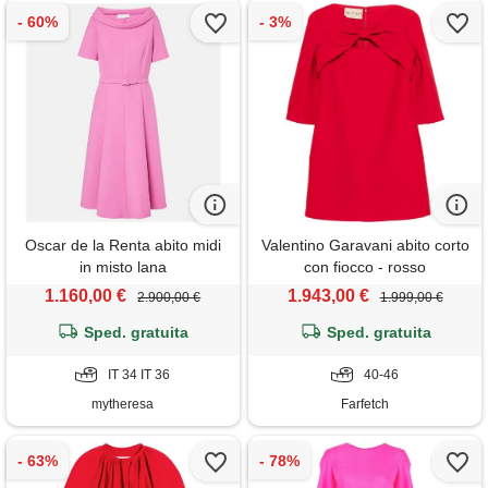
Oscar de la Renta abito midi
Valentino Garavani abito corto
in misto lana
con fiocco - rosso
1.160,00 €
1.943,00 €
2.900,00 €
1.999,00 €
Sped. gratuita
Sped. gratuita
IT 34 IT 36
40-46
mytheresa
Farfetch