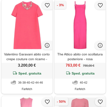
Valentino Garavani abito corto
The Attico abito con scollatura
crepe couture con ricamo -
posteriore - rosa
rosa
3.200,00 €
763,00 €
790,00 €
Sped. gratuita
Sped. gratuita
36-38-40-42-44-46
40-42
Farfetch
Farfetch