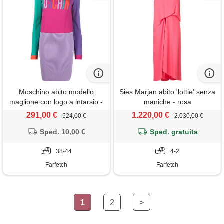
Moschino abito modello
Sies Marjan abito 'lottie' senza
maglione con logo a intarsio -
maniche - rosa
rosa
291,00 €
1.220,00 €
524,00 €
2.030,00 €
Sped. 10,00 €
Sped. gratuita
38-44
4-2
Farfetch
Farfetch
1
2
>