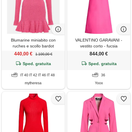
Blumarine miniabito con
VALENTINO GARAVANI -
ruches e scollo bardot
vestito corto - fucsia
440,00 €
844,00 €
1.100,00 €
Sped. gratuita
Sped. gratuita
IT 40 IT 42 IT 46 IT 48
36
mytheresa
Yoox