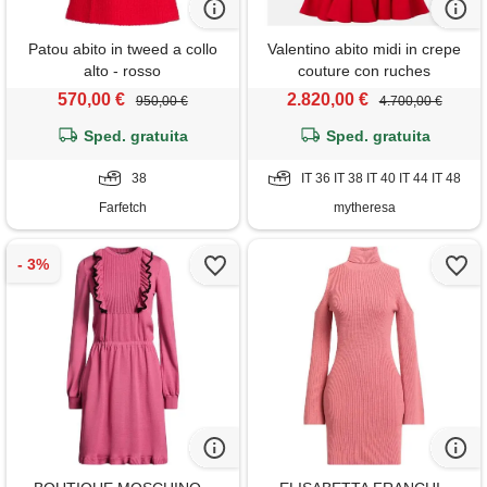
Patou abito in tweed a collo
Valentino abito midi in crepe
alto - rosso
couture con ruches
570,00 €
2.820,00 €
950,00 €
4.700,00 €
Sped. gratuita
Sped. gratuita
38
IT 36 IT 38 IT 40 IT 44 IT 48
Farfetch
mytheresa