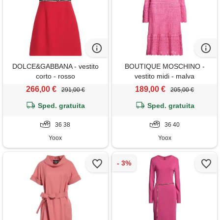
DOLCE&GABBANA - vestito
BOUTIQUE MOSCHINO -
corto - rosso
vestito midi - malva
266,00 €
189,00 €
291,00 €
205,00 €
Sped. gratuita
Sped. gratuita
36 38
36 40
Yoox
Yoox