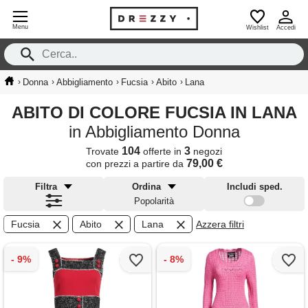
Menu
Wishlist
Accedi
›
›
›
›
›
Donna
Abbigliamento
Fucsia
Abito
Lana
ABITO DI COLORE FUCSIA IN LANA
in Abbigliamento Donna
104
3
Trovate
offerte in
negozi
79,00 €
con prezzi a partire da
Filtra
Ordina
Includi sped.
Popolarità
Fucsia
Abito
Lana
Azzera filtri