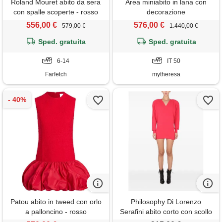
Roland Mouret abito da sera
Area miniabito in lana con
con spalle scoperte - rosso
decorazione
556,00 €
576,00 €
579,00 €
1.440,00 €
Sped. gratuita
Sped. gratuita
6-14
IT 50
Farfetch
mytheresa
Patou abito in tweed con orlo
Philosophy Di Lorenzo
a palloncino - rosso
Serafini abito corto con scollo
a v - rosso