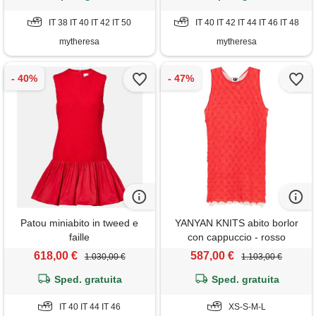
IT 38 IT 40 IT 42 IT 50
IT 40 IT 42 IT 44 IT 46 IT 48
mytheresa
mytheresa
Patou miniabito in tweed e
YANYAN KNITS abito borlor
faille
con cappuccio - rosso
618,00 €
587,00 €
1.030,00 €
1.103,00 €
Sped. gratuita
Sped. gratuita
IT 40 IT 44 IT 46
XS-S-M-L