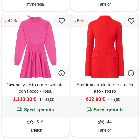
mytheresa
Farfetch
Givenchy abito corto svasato
Sportmax abito tefrite a collo
con fiocco - rosa
alto - rosso
1.110,00 €
632,00 €
1.900,00 €
695,00 €
Sped. gratuita
Sped. gratuita
S-M
44
Farfetch
Farfetch