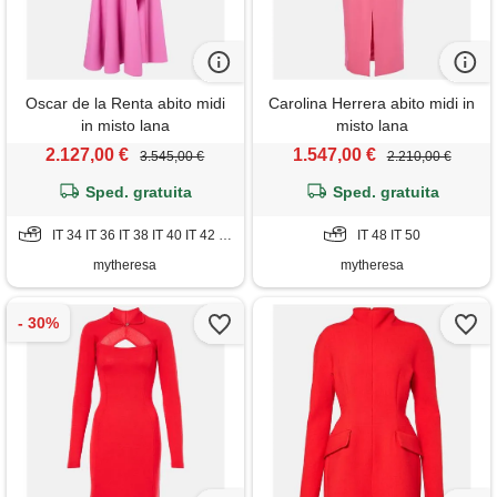
Oscar de la Renta abito midi
Carolina Herrera abito midi in
in misto lana
misto lana
2.127,00 €
1.547,00 €
3.545,00 €
2.210,00 €
Sped. gratuita
Sped. gratuita
IT 34 IT 36 IT 38 IT 40 IT 42 IT 44 IT 46 IT 48 IT 50
IT 48 IT 50
mytheresa
mytheresa