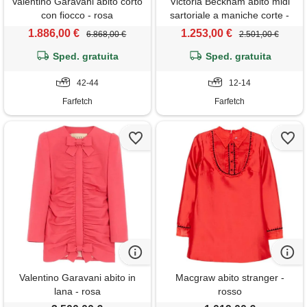
Valentino Garavani abito corto
Victoria Beckham abito midi
con fiocco - rosa
sartoriale a maniche corte -
rosa
1.886,00 €
1.253,00 €
6.868,00 €
2.501,00 €
Sped. gratuita
Sped. gratuita
42-44
12-14
Farfetch
Farfetch
Valentino Garavani abito in
Macgraw abito stranger -
lana - rosa
rosso