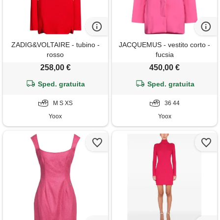
ZADIG&VOLTAIRE - tubino -
JACQUEMUS - vestito corto -
rosso
fucsia
258,00 €
450,00 €
Sped. gratuita
Sped. gratuita
M S XS
36 44
Yoox
Yoox