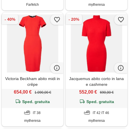
Farfetch
mytheresa
Victoria Beckham abito midi in
Jacquemus abito corto in lana
crêpe
e cashmere
654,00 €
552,00 €
1.090,00 €
690,00 €
Sped. gratuita
Sped. gratuita
IT 38
IT 42 IT 46
mytheresa
mytheresa