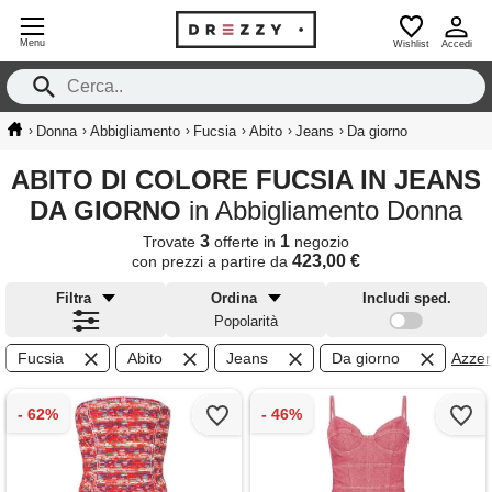
Menu
Wishlist
Accedi
›
›
›
›
›
›
Donna
Abbigliamento
Fucsia
Abito
Jeans
Da giorno
ABITO DI COLORE FUCSIA IN JEANS
DA GIORNO
in Abbigliamento Donna
3
1
Trovate
offerte in
negozio
423,00 €
con prezzi a partire da
Filtra
Ordina
Includi sped.
Popolarità
Fucsia
Abito
Jeans
Da giorno
Azzera