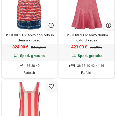
DSQUARED2 abito con orlo in
DSQUARED2 abito denim
denim - rosso
oxford - rosa
824,00 €
423,00 €
2.161,00 €
790,00 €
Sped. gratuita
Sped. gratuita
36-38-40
36-38-40-42-44-46
Farfetch
Farfetch