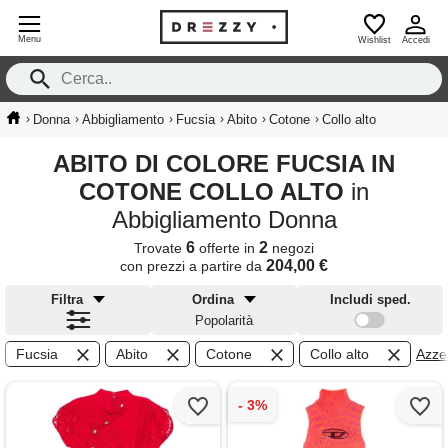
Menu
Wishlist
Accedi
›
›
›
›
›
›
Donna
Abbigliamento
Fucsia
Abito
Cotone
Collo alto
ABITO DI COLORE FUCSIA IN
COTONE COLLO ALTO
in
Abbigliamento Donna
6
2
Trovate
offerte in
negozi
204,00 €
con prezzi a partire da
Filtra
Ordina
Includi sped.
Popolarità
Fucsia
Abito
Cotone
Collo alto
Azzer