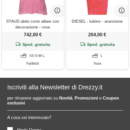
STAUD abito corto albee con
DIESEL - tubino - arancione
decorazione - rosa
742,00 €
204,00 €
Sped. gratuita
Sped. gratuita
XS-S-M-L
L
Farfetch
Yoox
Iscriviti alla Newsletter di Drezzy.it
per rimanere aggiornato su
Novità
,
Promozioni
e
Coupon
esclusivi
A cosa sei interessato?
Moda Donna