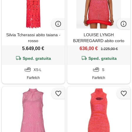
Silvia Tcherassi abito taiana -
LOUISE LYNGH
rosso
BJERREGAARD abito corto
tennis in september a collo
5.649,00 €
636,00 €
1.225,00 €
alto - rosso
Sped. gratuita
Sped. gratuita
XS-L
S
Farfetch
Farfetch