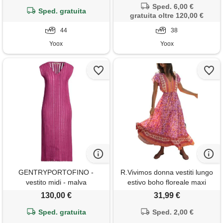
Sped. 6,00 €
Sped. gratuita
gratuita oltre 120,00 €
44
38
Yoox
Yoox
GENTRYPORTOFINO -
R.Vivimos donna vestiti lungo
vestito midi - malva
estivo boho floreale maxi
abito elegante scollo a v
130,00 €
31,99 €
maniche corte abito casual
Sped. gratuita
vacanze(m, arancione rosa)
Sped. 2,00 €