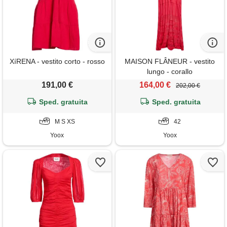
XíRENA - vestito corto - rosso
MAISON FLÂNEUR - vestito
lungo - corallo
191,00 €
164,00 €
202,00 €
Sped. gratuita
Sped. gratuita
M S XS
42
Yoox
Yoox