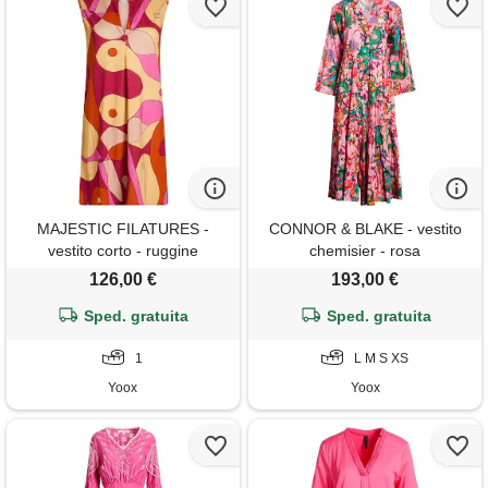
MAJESTIC FILATURES -
CONNOR & BLAKE - vestito
vestito corto - ruggine
chemisier - rosa
126,00 €
193,00 €
Sped. gratuita
Sped. gratuita
1
L M S XS
Yoox
Yoox