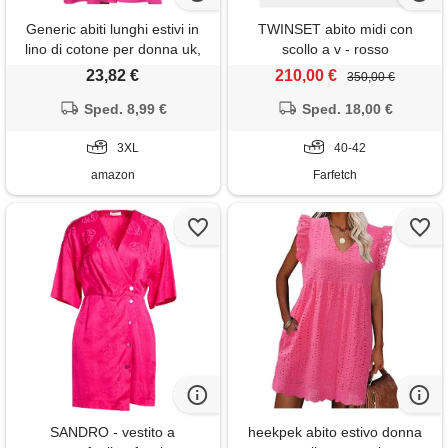
Generic abiti lunghi estivi in
TWINSET abito midi con
lino di cotone per donna uk,
scollo a v - rosso
senza maniche, scollo a v,
23,82 €
210,00 €
350,00 €
casual, svasati, stile boho,
traspiranti, eleganti, leggeri,
Sped. 8,99 €
Sped. 18,00 €
con tasche, per feste in
spiaggia e vacanze, 03 rosa. ,
3XL
40-42
3xl
amazon
Farfetch
SANDRO - vestito a
heekpek abito estivo donna