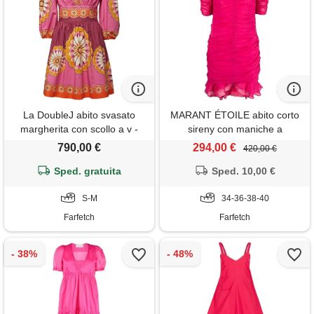
La DoubleJ abito svasato
MARANT ÉTOILE abito corto
margherita con scollo a v -
sireny con maniche a
rosa
palloncino - rosa
790,00 €
294,00 €
420,00 €
Sped. gratuita
Sped. 10,00 €
S-M
34-36-38-40
Farfetch
Farfetch