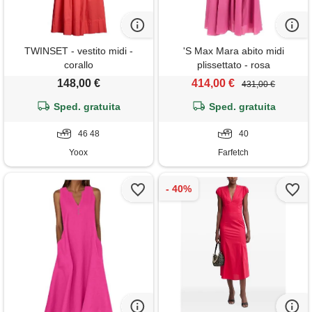
TWINSET - vestito midi -
'S Max Mara abito midi
corallo
plissettato - rosa
148,00 €
414,00 €
431,00 €
Sped. gratuita
Sped. gratuita
46 48
40
Yoox
Farfetch