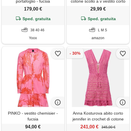
portafoglio - fucsia
cotone scollo a v vestito corto
donna senza maniche con
179,00 €
29,99 €
volant comodo e leggero abiti
Sped. gratuita
jacquard casual abito mare da
Sped. gratuita
spiaggia con tasche, rosa, l
38 40 46
L M S
Yoox
amazon
PINKO - vestito chemisier -
Anna Kosturova abito corto
fucsia
jennifer in crochet di cotone
94,00 €
241,00 €
345,00 €