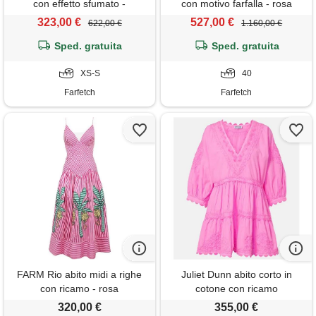
con effetto sfumato -
con motivo farfalla - rosa
arancione
323,00 €
527,00 €
622,00 €
1.160,00 €
Sped. gratuita
Sped. gratuita
XS-S
40
Farfetch
Farfetch
FARM Rio abito midi a righe
Juliet Dunn abito corto in
con ricamo - rosa
cotone con ricamo
320,00 €
355,00 €