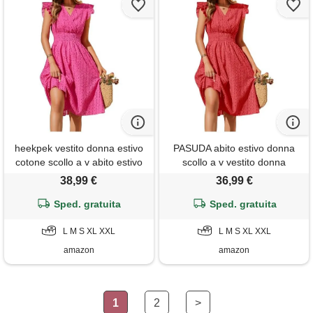
heekpek vestito donna estivo
PASUDA abito estivo donna
cotone scollo a v abito estivo
scollo a v vestito donna
donna lungo abito senza
cotone senza maniche con
38,99 €
36,99 €
maniche con volant vita alta
volant elegante vestiti estivi
elegante vestiti con tasche,
Sped. gratuita
corti jacquard leggero abiti
Sped. gratuita
rosa, xxl
vita alta mare da spiaggia con
L M S XL XXL
tasche casual moda (rosso,
L M S XL XXL
xxl)
amazon
amazon
1
2
>