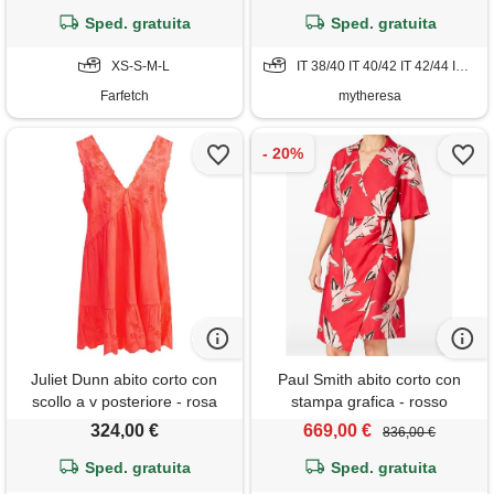
Sped. gratuita
Sped. gratuita
XS-S-M-L
IT 38/40 IT 40/42 IT 42/44 IT 44/46 IT 46
Farfetch
mytheresa
Juliet Dunn abito corto con
Paul Smith abito corto con
scollo a v posteriore - rosa
stampa grafica - rosso
324,00 €
669,00 €
836,00 €
Sped. gratuita
Sped. gratuita