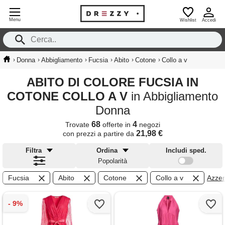
Menu
Wishlist
Accedi
›
›
›
›
›
›
Donna
Abbigliamento
Fucsia
Abito
Cotone
Collo a v
ABITO DI COLORE FUCSIA IN
COTONE COLLO A V
in Abbigliamento
Donna
68
4
Trovate
offerte in
negozi
21,98 €
con prezzi a partire da
Filtra
Ordina
Includi sped.
Popolarità
Fucsia
Abito
Cotone
Collo a v
Azzera