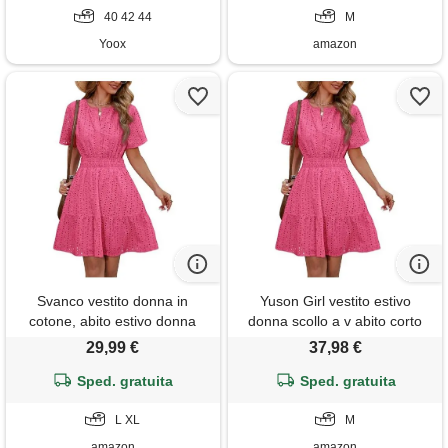
40 42 44
M
Yoox
amazon
Svanco vestito donna in
Yuson Girl vestito estivo
cotone, abito estivo donna
donna scollo a v abito corto
elegante con scollo a v e
maniche corte cotton comodo
29,99 €
37,98 €
motivo traforato, abito
abito vuoto abito mare
cerimonia donna per
Sped. gratuita
spiaggia vestiti casuale
Sped. gratuita
matrimonio in spiaggia,
eleganti vita alta abiti
casual, feste e vita quotidiana
L XL
mini(rosa pesca, m)
M
amazon
amazon