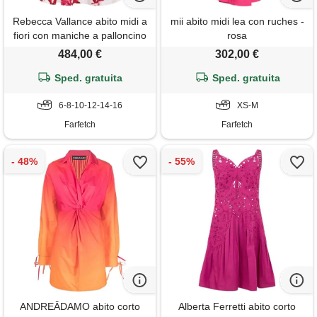
Rebecca Vallance abito midi a
mii abito midi lea con ruches -
fiori con maniche a palloncino
rosa
- bianco
484,00 €
302,00 €
Sped. gratuita
Sped. gratuita
6-8-10-12-14-16
XS-M
Farfetch
Farfetch
ANDREĀDAMO abito corto
Alberta Ferretti abito corto