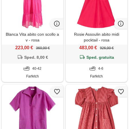
Blanca Vita abito con scollo a
Rosie Assoulin abito midi
v - rosa
pocktail - rosa
223,00 €
483,00 €
360,00 €
926,00 €
Sped. 8,00 €
Sped. gratuita
40-42
4-6
Farfetch
Farfetch