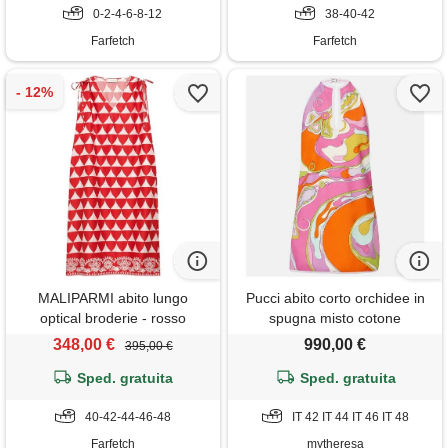
0-2-4-6-8-12
38-40-42
Farfetch
Farfetch
MALIPARMI abito lungo
Pucci abito corto orchidee in
optical broderie - rosso
spugna misto cotone
348,00 €
990,00 €
395,00 €
Sped. gratuita
Sped. gratuita
40-42-44-46-48
IT 42 IT 44 IT 46 IT 48
Farfetch
mytheresa