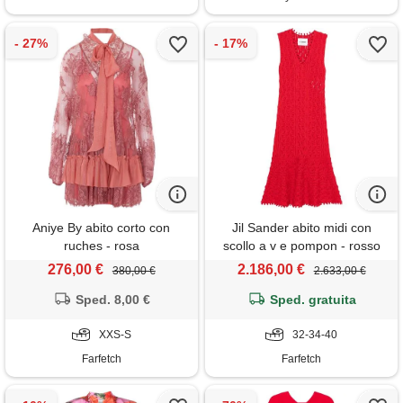
Aniye By abito corto con
Jil Sander abito midi con
ruches - rosa
scollo a v e pompon - rosso
276,00 €
2.186,00 €
380,00 €
2.633,00 €
Sped. 8,00 €
Sped. gratuita
XXS-S
32-34-40
Farfetch
Farfetch