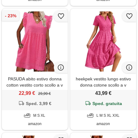
PASUDA abito estivo donna
heekpek vestito lungo estivo
cotton vestito corto scollo a v
donna cotone scollo a v
senza maniche ruffles vestiti
elegante abito vita alta a line
22,99 €
43,99 €
29,99 €
estivi donna vuoto jacquard
maniche corte abiti estivi
casual abito mare spiaggia
Sped. 3,99 €
curvy con tasche, rosa, xxl
Sped. gratuita
leggero abiti con tasche (rosa,
s)
M S XL
L M S XL XXL
amazon
amazon