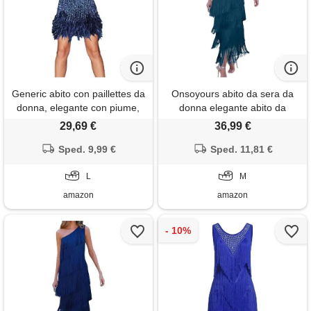
Generic abito con paillettes da
Onsoyours abito da sera da
donna, elegante con piume,
donna elegante abito da
senza maniche, a frange, con
cocktail senza spalline con
29,69 €
36,99 €
nappa, sexy, scollo a v, corto,
scollo a v abito sexy con
mini, fluido, da ballo, da
Sped. 9,99 €
frange con nappa abito
Sped. 11,81 €
sposa, da damigella d'onore,
vintage festivo a azzurro m
abito da sera, da cocktail, da
L
M
amazon
amazon