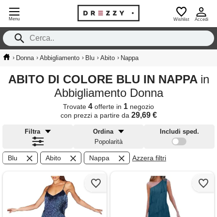
Menu
Wishlist
Accedi
›
›
›
›
›
Donna
Abbigliamento
Blu
Abito
Nappa
ABITO DI COLORE BLU IN NAPPA
in
Abbigliamento Donna
4
1
Trovate
offerte in
negozio
29,69 €
con prezzi a partire da
Filtra
Ordina
Includi sped.
Popolarità
Blu
Abito
Nappa
Azzera filtri