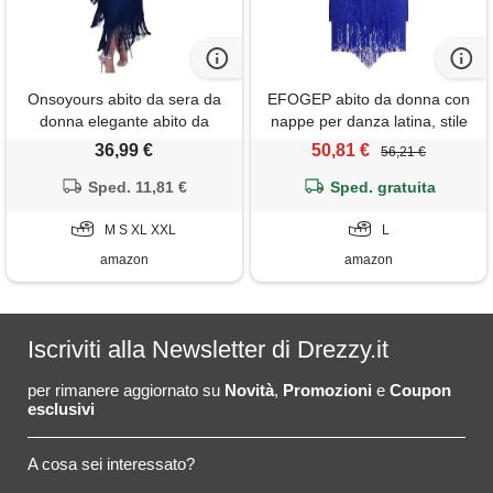
Onsoyours abito da sera da
EFOGEP abito da donna con
donna elegante abito da
nappe per danza latina, stile
cocktail senza spalline con
vintage anni 20, senza
36,99 €
50,81 €
56,21 €
scollo a v abito sexy con
maniche, sexy, per cocktail,
frange con nappa abito
Sped. 11,81 €
festa a tema, stile flapper, con
Sped. gratuita
vintage festivo a blu xxl
frange, abiti eleganti, mini, per
M S XL XXL
tango, samba, cha cha
L
amazon
amazon
Iscriviti alla Newsletter di Drezzy.it
per rimanere aggiornato su
Novità
,
Promozioni
e
Coupon
esclusivi
A cosa sei interessato?