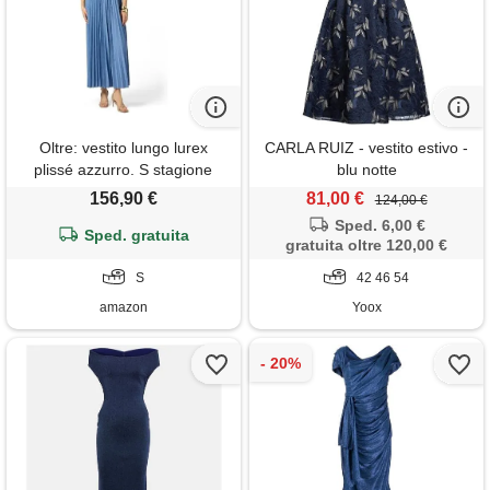
Oltre: vestito lungo lurex
CARLA RUIZ - vestito estivo -
plissé azzurro. S stagione
blu notte
primavera estate 2025.
156,90 €
81,00 €
124,00 €
Sped. 6,00 €
Sped. gratuita
gratuita oltre 120,00 €
S
42 46 54
amazon
Yoox