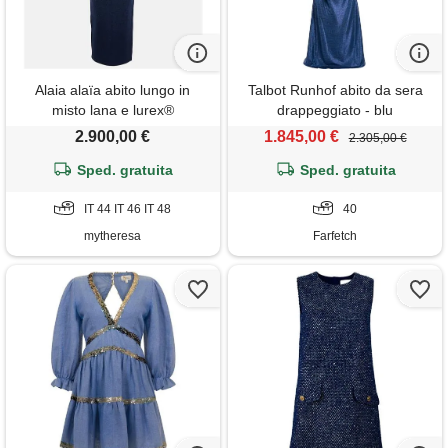
Alaia alaïa abito lungo in
Talbot Runhof abito da sera
misto lana e lurex®
drappeggiato - blu
2.900,00 €
1.845,00 €
2.305,00 €
Sped. gratuita
Sped. gratuita
IT 44 IT 46 IT 48
40
mytheresa
Farfetch