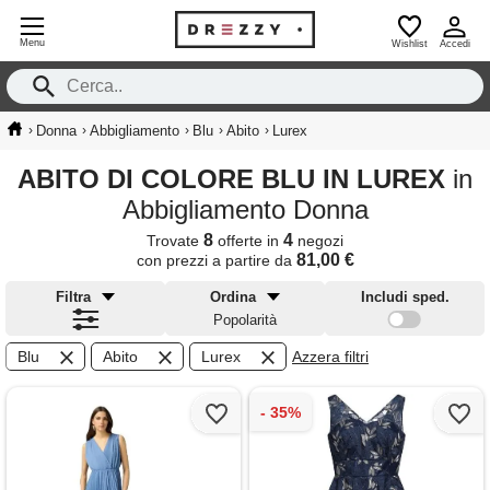
Menu
Wishlist
Accedi
›
›
›
›
›
Donna
Abbigliamento
Blu
Abito
Lurex
ABITO DI COLORE BLU IN LUREX
in
Abbigliamento Donna
8
4
Trovate
offerte in
negozi
81,00 €
con prezzi a partire da
Filtra
Ordina
Includi sped.
Popolarità
Blu
Abito
Lurex
Azzera filtri