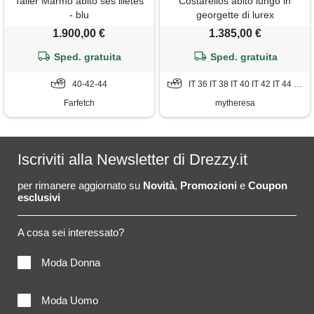
Taller Marmo abito ses illetes
Costarellos abito lungo in
- blu
georgette di lurex
1.900,00 €
1.385,00 €
Sped. gratuita
Sped. gratuita
40-42-44
IT 36 IT 38 IT 40 IT 42 IT 44 IT 46 IT 48
Farfetch
mytheresa
Iscriviti alla Newsletter di Drezzy.it
per rimanere aggiornato su
Novità
,
Promozioni
e
Coupon
esclusivi
A cosa sei interessato?
Moda Donna
Moda Uomo